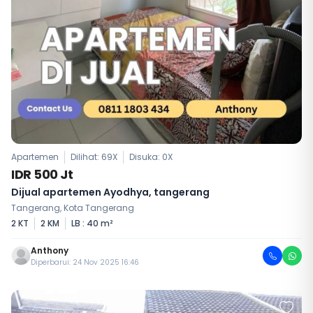
Apartemen
Dilihat: 69X
Disuka:
0
X
IDR 500 Jt
Dijual apartemen Ayodhya, tangerang
Tangerang, Kota Tangerang
2 KT
2 KM
LB : 40 m²
Anthony
Diperbarui: 24 Nov 2025 16:46