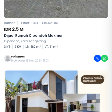
Rumah
Dilihat: 328X
Disuka:
0
X
IDR 2,5 M
Dijual Rumah Cipondoh Makmur
Cipondoh, Kota Tangerang
3 KT
2 KM
LB : 182 m²
LT: 91 m²
yohanes
Diperbarui: 19 Nov 2023 21:03