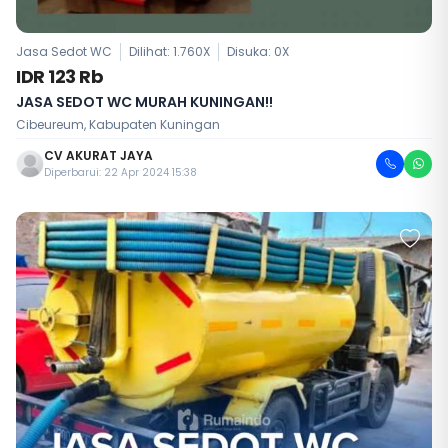
Jasa Sedot WC
Dilihat: 1.760X
Disuka:
0
X
IDR 123 Rb
JASA SEDOT WC MURAH KUNINGAN!!
Cibeureum, Kabupaten Kuningan
CV AKURAT JAYA
Diperbarui: 22 Apr 2024 15:38