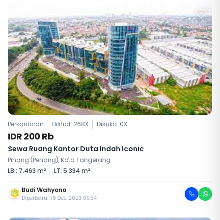
Perkantoran
Dilihat: 268X
Disuka:
0
X
IDR 200 Rb
Sewa Ruang Kantor Duta Indah Iconic
Pinang (Penang), Kota Tangerang
LB : 7.463 m²
LT: 5.334 m²
Budi Wahyono
Diperbarui: 18 Dec 2023 09:34