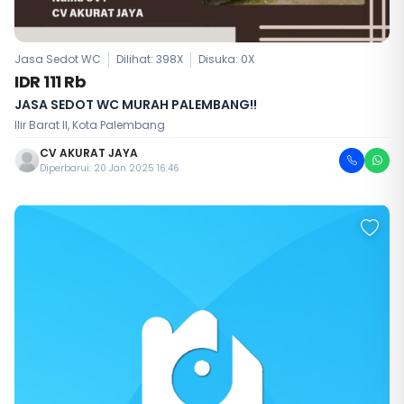
Jasa Sedot WC
Dilihat: 398X
Disuka:
0
X
IDR 111 Rb
JASA SEDOT WC MURAH PALEMBANG!!
Ilir Barat II, Kota Palembang
CV AKURAT JAYA
Diperbarui: 20 Jan 2025 16:46