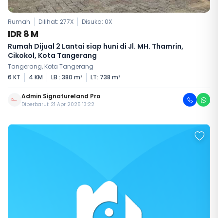
Rumah
Dilihat: 277X
Disuka:
0
X
IDR 8 M
Rumah Dijual 2 Lantai siap huni di Jl. MH. Thamrin,
Cikokol, Kota Tangerang
Tangerang, Kota Tangerang
6 KT
4 KM
LB : 380 m²
LT: 738 m²
Admin Signatureland Pro
Diperbarui: 21 Apr 2025 13:22