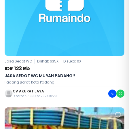
Jasa Sedot WC
Dilihat: 635X
Disuka:
0
X
IDR 123 Rb
JASA SEDOT WC MURAH PADANG!!
Padang Barat, Kota Padang
CV AKURAT JAYA
Diperbarui: 30 Apr 2024 10:29