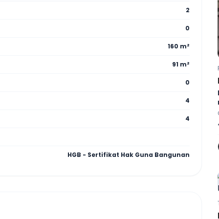
2
0
160 m²
91 m²
0
4
4
HGB - Sertifikat Hak Guna Bangunan