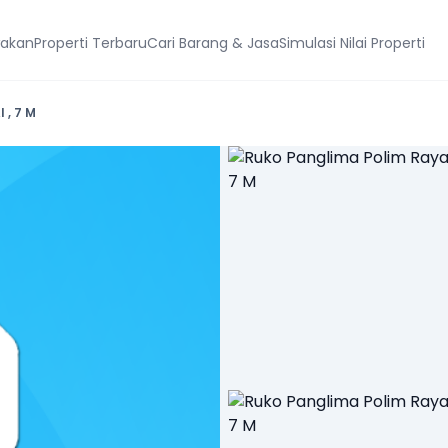
wakan
Properti Terbaru
Cari Barang & Jasa
Simulasi Nilai Properti
 , 7 M