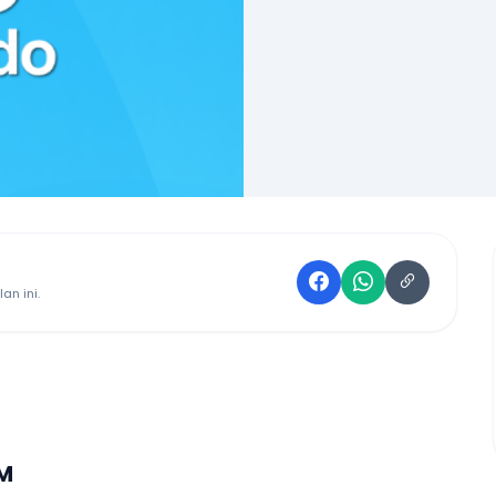
an ini.
 M