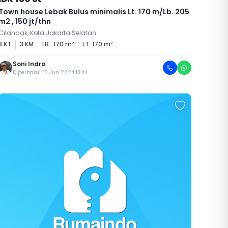
Town house Lebak Bulus minimalis Lt. 170 m/Lb. 205
m2 , 150 jt/thn
Cilandak, Kota Jakarta Selatan
3 KT
3 KM
LB : 170 m²
LT: 170 m²
Soni Indra
Diperbarui: 13 Jun 2024 13:44