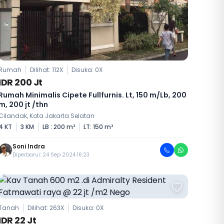
Rumah
Dilihat: 112X
Disuka:
0
X
IDR 200 Jt
Rumah Minimalis Cipete Fullfurnis. Lt, 150 m/Lb, 200
m, 200 jt /thn
Cilandak, Kota Jakarta Selatan
4 KT
3 KM
LB : 200 m²
LT: 150 m²
Soni Indra
Diperbarui: 24 Sep 2024 16:23
Tanah
Dilihat: 263X
Disuka:
0
X
IDR 22 Jt