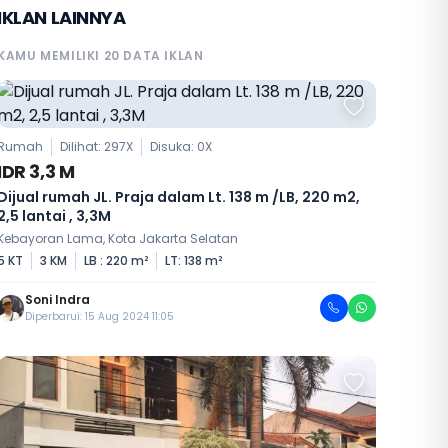
IKLAN LAINNYA
KAMU MEMILIKI 20 DATA IKLAN
Rumah
Dilihat: 297X
Disuka:
0
X
IDR 3,3 M
Dijual rumah JL. Praja dalam Lt. 138 m /LB, 220 m2,
2,5 lantai , 3,3M
Kebayoran Lama, Kota Jakarta Selatan
5 KT
3 KM
LB : 220 m²
LT: 138 m²
Soni Indra
Diperbarui: 15 Aug 2024 11:05