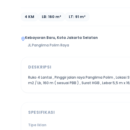
4 KM
LB: 160 m²
LT: 91 m²
Kebayoran Baru, Kota Jakarta Selatan
JL.Panglima Polim Raya
DESKRIPSI
Ruko 4 Lantai , Pinggir jalan raya Panglima Polim , Lokasi S
m2 / Lb, 160 m ( sesuai PBB ) , Surat HGB , Lebar 5,5 m x 16
SPESIFIKASI
Tipe Iklan