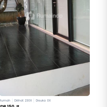
Rumah
Dilihat: 230X
Disuka:
0
X
IDR 150 Jt