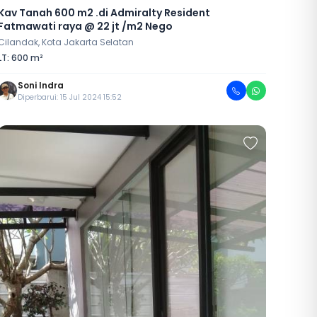
Kav Tanah 600 m2 .di Admiralty Resident
Fatmawati raya @ 22 jt /m2 Nego
Cilandak, Kota Jakarta Selatan
LT: 600 m²
Soni Indra
Diperbarui: 15 Jul 2024 15:52