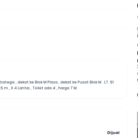
trategis , dekat ke Blok M Plaza , dekat ke Pusat Blok M . LT. 91
,5 m , X 4 Lantai , Toilet ada 4 , harga 7 M
Dijual