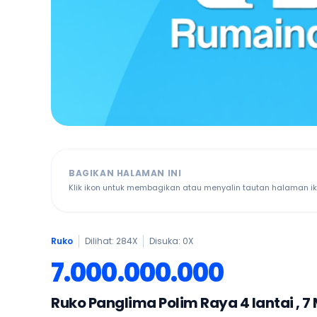
BAGIKAN HALAMAN INI
Klik ikon untuk membagikan atau menyalin tautan halaman ikl
Ruko
Dilihat: 284X
Disuka:
0
X
7.000.000.000
Ruko Panglima Polim Raya 4 lantai , 7