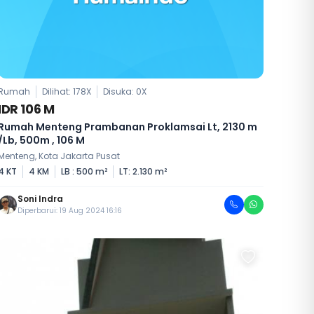
Rumah
Dilihat: 178X
Disuka:
0
X
IDR 106 M
Rumah Menteng Prambanan Proklamsai Lt, 2130 m
/Lb, 500m , 106 M
Menteng, Kota Jakarta Pusat
4 KT
4 KM
LB : 500 m²
LT: 2.130 m²
Soni Indra
Diperbarui: 19 Aug 2024 16:16