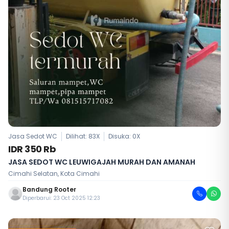
Jasa Sedot WC
Dilihat: 83X
Disuka:
0
X
IDR 350 Rb
JASA SEDOT WC LEUWIGAJAH MURAH DAN AMANAH
Cimahi Selatan, Kota Cimahi
Bandung Rooter
Diperbarui: 23 Oct 2025 12:23