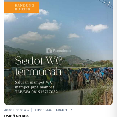
Jasa Sedot WC
Dilihat: 133X
Disuka:
0
X
IDR 350 Rb