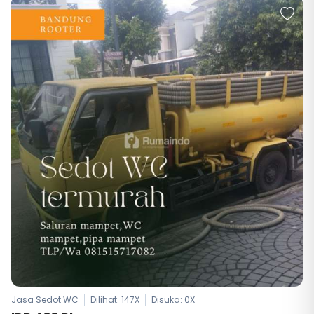
Jasa Sedot WC
Dilihat: 147X
Disuka:
0
X