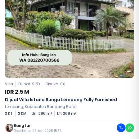
Villa
Dilihat: 915X
Disuka:
0
X
IDR 2,5 M
Dijual Villa Istana Bunga Lembang Fully Furnished
Lembang, Kabupaten Bandung Barat
3 KT
2 KM
LB : 296 m²
LT: 369 m²
Bang Ian
Diperbarui: 06 Jan 2025 15:37