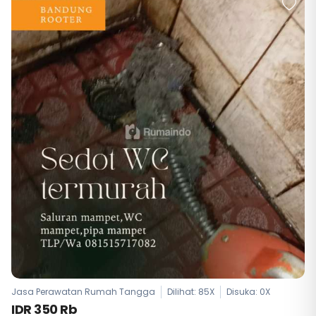
Jasa Perawatan Rumah Tangga
Dilihat: 85X
Disuka:
0
X
IDR 350 Rb