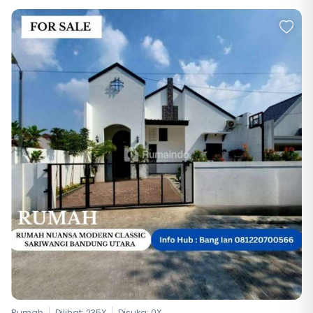
Rumah
Dilihat: 235X
Disuka:
0
X