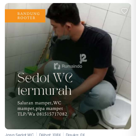
Jasa Sedot WC
Dilihat: 108X
Disuka:
0
X