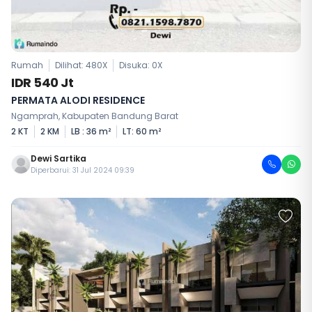
Rumah
Dilihat: 480X
Disuka:
0
X
IDR 540 Jt
PERMATA ALODI RESIDENCE
Ngamprah, Kabupaten Bandung Barat
2 KT
2 KM
LB : 36 m²
LT: 60 m²
Dewi Sartika
Diperbarui: 31 Jul 2024 09:39