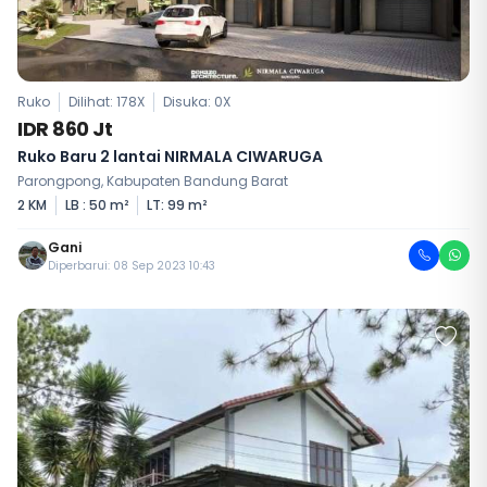
Ruko
Dilihat: 178X
Disuka:
0
X
IDR 860 Jt
Ruko Baru 2 lantai NIRMALA CIWARUGA
Parongpong, Kabupaten Bandung Barat
2 KM
LB : 50 m²
LT: 99 m²
Gani
Diperbarui: 08 Sep 2023 10:43