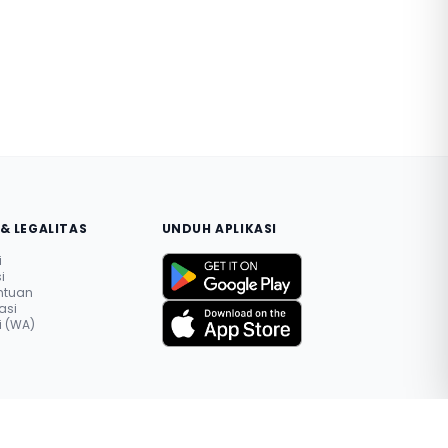
& LEGALITAS
UNDUH APLIKASI
i
i
entuan
asi
 (WA)