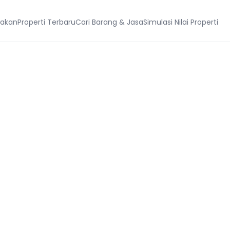
wakan
Properti Terbaru
Cari Barang & Jasa
Simulasi Nilai Properti