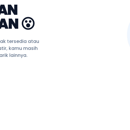
AN
AN 😮
ak tersedia atau
tir, kamu masih
rik lainnya.