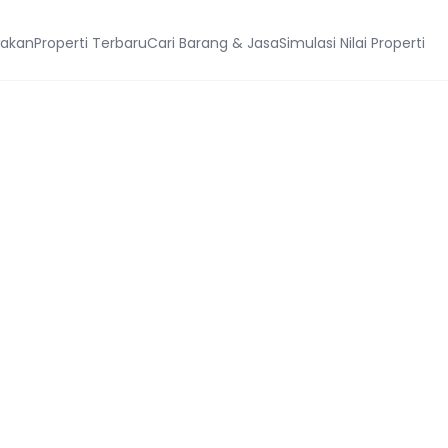
wakan
Properti Terbaru
Cari Barang & Jasa
Simulasi Nilai Properti