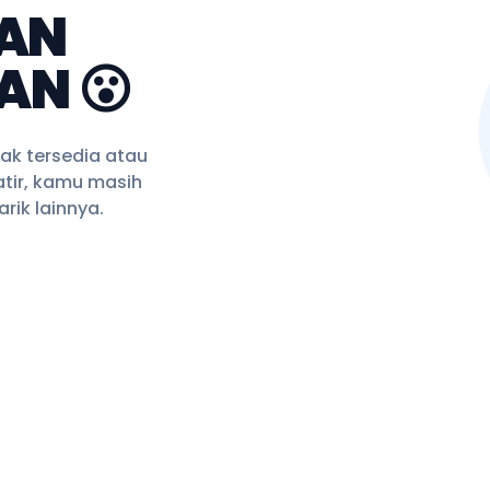
AN
AN 😮
ak tersedia atau
tir, kamu masih
rik lainnya.