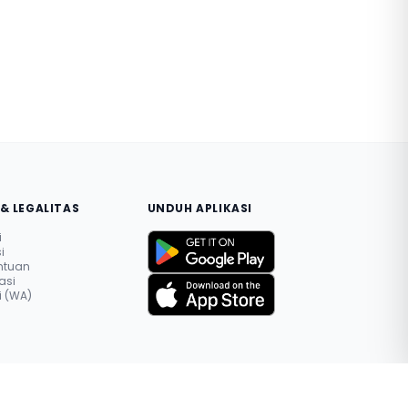
& LEGALITAS
UNDUH APLIKASI
i
i
entuan
asi
 (WA)