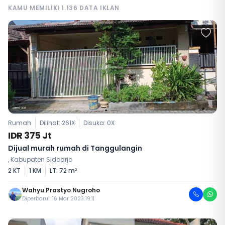
KAMU MEMILIKI 1.136 DATA IKLAN
Rumah
Dilihat: 261X
Disuka:
0
X
IDR 375 Jt
Dijual murah rumah di Tanggulangin
, Kabupaten Sidoarjo
2 KT
1 KM
LT: 72 m²
Wahyu Prastyo Nugroho
Diperbarui: 16 Mar 2023 19:11