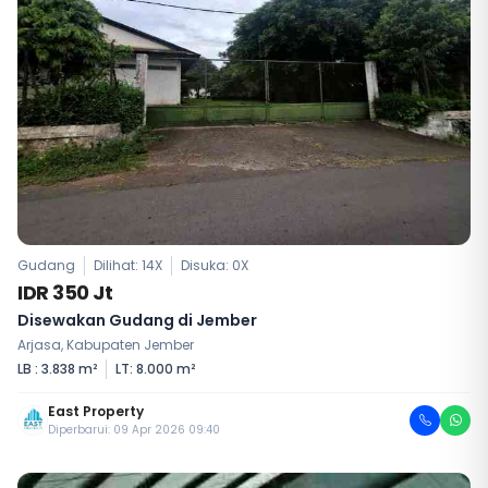
Gudang
Dilihat: 14X
Disuka:
0
X
IDR 350 Jt
Disewakan Gudang di Jember
Arjasa, Kabupaten Jember
LB : 3.838 m²
LT: 8.000 m²
East Property
Diperbarui: 09 Apr 2026 09:40