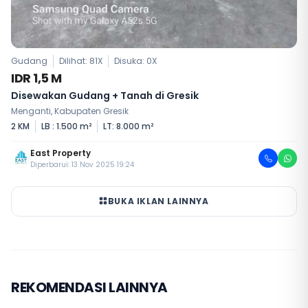
Gudang
Dilihat: 81X
Disuka:
0
X
IDR 1,5 M
Disewakan Gudang + Tanah di Gresik
Menganti, Kabupaten Gresik
2 KM
LB : 1.500 m²
LT: 8.000 m²
East Property
Diperbarui: 13 Nov 2025 19:24
BUKA IKLAN LAINNYA
REKOMENDASI LAINNYA