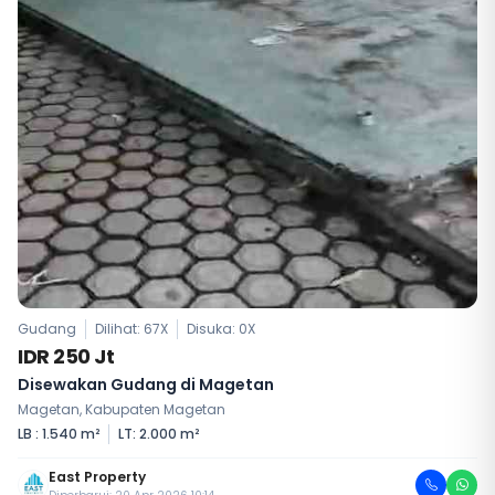
Gudang
Dilihat: 67X
Disuka:
0
X
IDR 250 Jt
Disewakan Gudang di Magetan
Magetan, Kabupaten Magetan
LB : 1.540 m²
LT: 2.000 m²
East Property