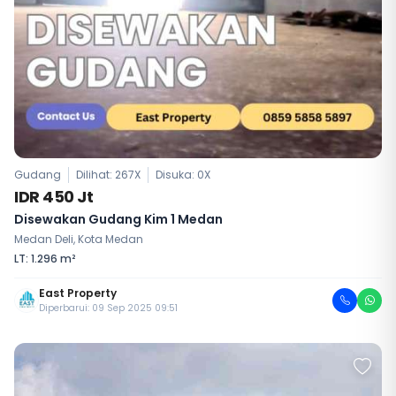
Gudang
Dilihat: 267X
Disuka:
0
X
IDR 450 Jt
Disewakan Gudang Kim 1 Medan
Medan Deli, Kota Medan
LT: 1.296 m²
East Property
Diperbarui: 09 Sep 2025 09:51