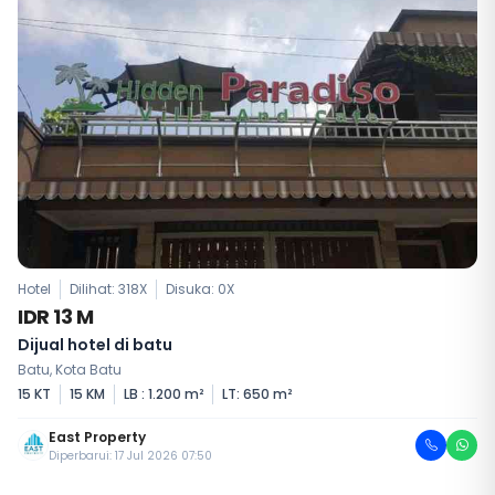
Hotel
Dilihat: 318X
Disuka:
0
X
IDR 13 M
Dijual hotel di batu
Batu, Kota Batu
15 KT
15 KM
LB : 1.200 m²
LT: 650 m²
East Property
Diperbarui: 17 Jul 2026 07:50