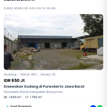
KAMU MEMILIKI 404 DATA IKLAN
Gudang
Dilihat: 95X
Disuka:
0
X
IDR 650 Jt
Disewakan Gudang di Purwokerto Jawa Barat
Purwokerto Barat, Kabupaten Banyumas
LB : 1.500 m²
LT: 1.750 m²
East Property