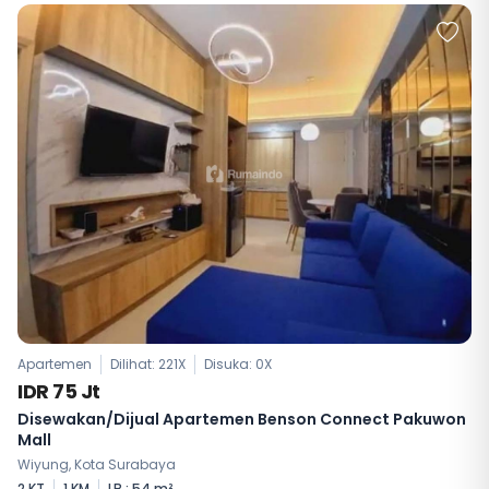
Apartemen
Dilihat: 221X
Disuka:
0
X
IDR 75 Jt
Disewakan/Dijual Apartemen Benson Connect Pakuwon
Mall
Wiyung, Kota Surabaya
2 KT
1 KM
LB : 54 m²