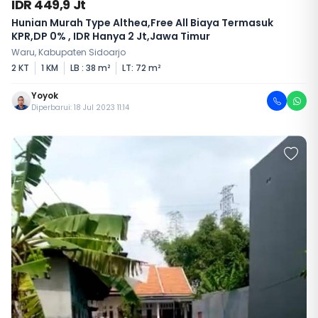
IDR 449,9 Jt
Hunian Murah Type Althea,Free All Biaya Termasuk
KPR,DP 0% , IDR Hanya 2 Jt,Jawa Timur
Waru, Kabupaten Sidoarjo
2 KT
1 KM
LB : 38 m²
LT: 72 m²
Yoyok
Diperbarui: 18 Jul 2023 11:14