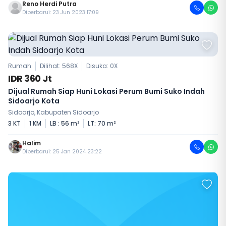
Reno Herdi Putra
Diperbarui: 23 Jun 2023 17:09
Rumah
Dilihat: 568X
Disuka:
0
X
IDR 360 Jt
Dijual Rumah Siap Huni Lokasi Perum Bumi Suko Indah
Sidoarjo Kota
Sidoarjo, Kabupaten Sidoarjo
3 KT
1 KM
LB : 56 m²
LT: 70 m²
Halim
Diperbarui: 25 Jan 2024 23:22