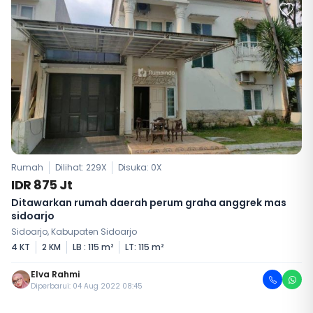
Rumah
Dilihat: 229X
Disuka:
0
X
IDR 875 Jt
Ditawarkan rumah daerah perum graha anggrek mas
sidoarjo
Sidoarjo, Kabupaten Sidoarjo
4 KT
2 KM
LB : 115 m²
LT: 115 m²
Elva Rahmi
Diperbarui: 04 Aug 2022 08:45