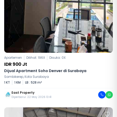
Apartemen
Dilihat: 196X
Disuka:
0
X
IDR 900 Jt
Dijual Apartment Soho Denver di Surabaya
Sambikerep, Kota Surabaya
1 KT
1 KM
LB : 528 m²
East Property
Diperbarui: 22 May 2026 13:41