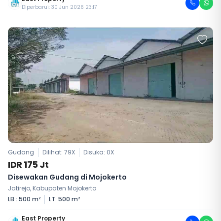
Diperbarui: 30 Jun 2026 23:17
Gudang
Dilihat: 79X
Disuka:
0
X
IDR 175 Jt
Disewakan Gudang di Mojokerto
Jatirejo, Kabupaten Mojokerto
LB : 500 m²
LT: 500 m²
East Property