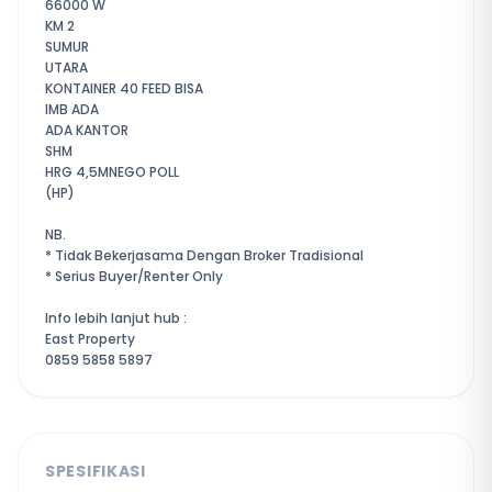
66000 W
KM 2
SUMUR
UTARA
KONTAINER 40 FEED BISA
IMB ADA
ADA KANTOR
SHM
HRG 4,5MNEGO POLL
(HP)
NB.
* Tidak Bekerjasama Dengan Broker Tradisional
* ⁠Serius Buyer/Renter Only
Info lebih lanjut hub :
East Property
0859 5858 5897
SPESIFIKASI