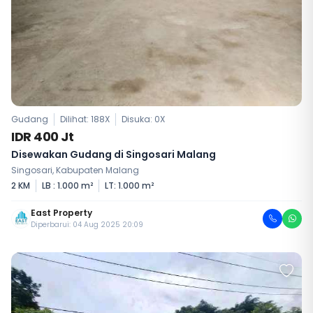
Gudang
Dilihat: 188X
Disuka:
0
X
IDR 400 Jt
Disewakan Gudang di Singosari Malang
Singosari, Kabupaten Malang
2 KM
LB : 1.000 m²
LT: 1.000 m²
East Property
Diperbarui: 04 Aug 2025 20:09