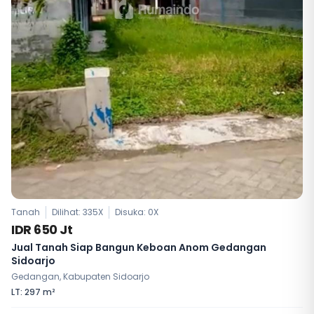
Tanah
Dilihat: 335X
Disuka:
0
X
IDR 650 Jt
Jual Tanah Siap Bangun Keboan Anom Gedangan
Sidoarjo
Gedangan, Kabupaten Sidoarjo
LT: 297 m²