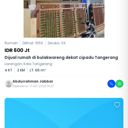
Rumah
Dilihat: 155X
Disuka:
0
X
IDR 600 Jt
Dijual rumah di bulakwareng dekat cipadu Tangerang
Larangan, Kota Tangerang
4 KT
2 KM
LT: 65 m²
Abdurrahman Jabbar
Diperbarui: 17 Oct 2023 10:37