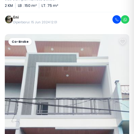
2 KM
LB : 150 m²
LT: 75 m²
Eni
Diperbarui: 15 Jun 2024 12:01
Co-Broke