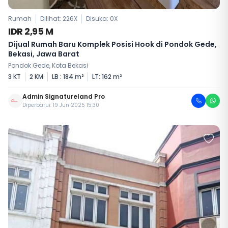
Rumah
Dilihat: 226X
Disuka:
0
X
IDR 2,95 M
Dijual Rumah Baru Komplek Posisi Hook di Pondok Gede,
Bekasi, Jawa Barat
Pondok Gede, Kota Bekasi
3 KT
2 KM
LB : 184 m²
LT: 162 m²
Admin Signatureland Pro
Diperbarui: 19 Jun 2025 15:30