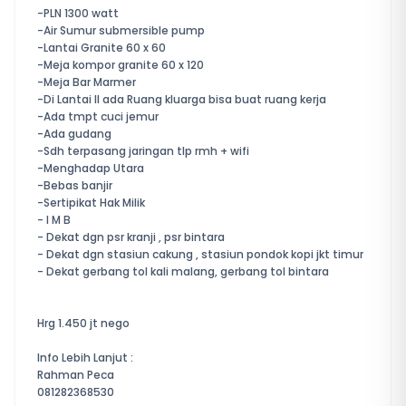
-PLN 1300 watt
-Air Sumur submersible pump
-Lantai Granite 60 x 60
-Meja kompor granite 60 x 120
-Meja Bar Marmer
-Di Lantai ll ada Ruang kluarga bisa buat ruang kerja
-Ada tmpt cuci jemur
-Ada gudang
-Sdh terpasang jaringan tlp rmh + wifi
-Menghadap Utara
-Bebas banjir
-Sertipikat Hak Milik
- I M B
- Dekat dgn psr kranji , psr bintara
- Dekat dgn stasiun cakung , stasiun pondok kopi jkt timur
- Dekat gerbang tol kali malang, gerbang tol bintara
Hrg 1.450 jt nego
Info Lebih Lanjut :
Rahman Peca
081282368530