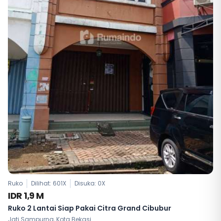
Ruko
Dilihat: 601X
Disuka:
0
X
IDR 1,9 M
Ruko 2 Lantai Siap Pakai Citra Grand Cibubur
Jati Sampurna, Kota Bekasi