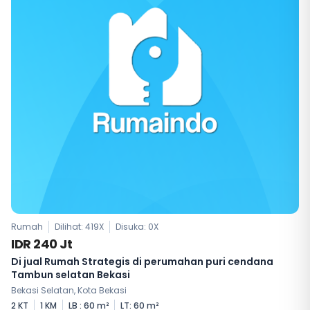
Rumah
Dilihat: 419X
Disuka:
0
X
IDR 240 Jt
Di jual Rumah Strategis di perumahan puri cendana
Tambun selatan Bekasi
Bekasi Selatan, Kota Bekasi
2 KT
1 KM
LB : 60 m²
LT: 60 m²