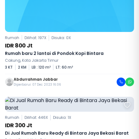
Rumah
Dilihat: 197X
Disuka:
0
X
IDR 800 Jt
Rumah baru 2 lantai di Pondok Kopi Bintara
Cakung, Kota Jakarta Timur
3 KT
2 KM
LB : 120 m²
LT: 60 m²
Abdurrahman Jabbar
Diperbarui: 07 Dec 2023 16:06
Rumah
Dilihat: 446X
Disuka:
1
X
IDR 300 Jt
Di Jual Rumah Baru Ready di Bintara Jaya Bekasi Barat