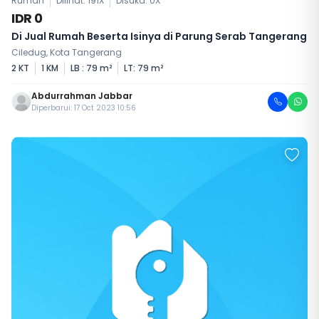
Rumah
Dilihat: 191X
Disuka:
0
X
IDR 0
Di Jual Rumah Beserta Isinya di Parung Serab Tangerang
Ciledug, Kota Tangerang
2 KT
1 KM
LB : 79 m²
LT: 79 m²
Abdurrahman Jabbar
Diperbarui: 17 Oct 2023 10:56