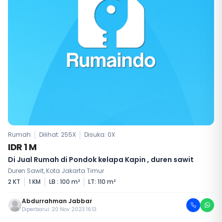
Rumah
Dilihat: 255X
Disuka:
0
X
IDR 1 M
Di Jual Rumah di Pondok kelapa Kapin , duren sawit
Duren Sawit, Kota Jakarta Timur
2 KT
1 KM
LB : 100 m²
LT: 110 m²
Abdurrahman Jabbar
Diperbarui: 20 Nov 2023 16:13