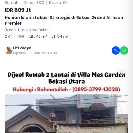
Rumah
Dilihat: 317X
Disuka:
0
X
IDR 809 Jt
Hunian Islami Lokasi Strategis di Bekasi Grand Al Ihsan
Premier
Bekasi Timur, Kota Bekasi
2 KT
1 KM
LB : 42 m²
LT: 54 m²
Fifi Widya
Diperbarui: 31 Jan 2024 07:19