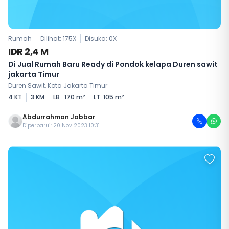
Rumah
Dilihat: 175X
Disuka:
0
X
IDR 2,4 M
Di Jual Rumah Baru Ready di Pondok kelapa Duren sawit
jakarta Timur
Duren Sawit, Kota Jakarta Timur
4 KT
3 KM
LB : 170 m²
LT: 105 m²
Abdurrahman Jabbar
Diperbarui: 20 Nov 2023 10:31