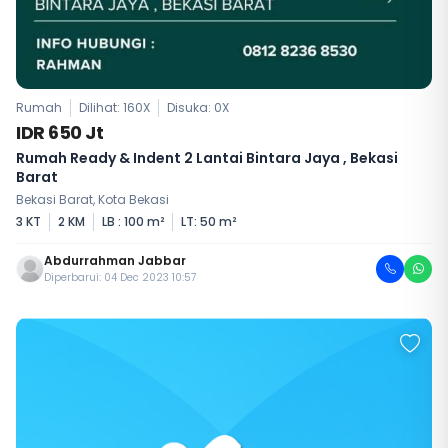
Rumah
Dilihat: 160X
Disuka:
0
X
IDR 650 Jt
Rumah Ready & Indent 2 Lantai Bintara Jaya , Bekasi
Barat
Bekasi Barat, Kota Bekasi
3 KT
2 KM
LB : 100 m²
LT: 50 m²
Abdurrahman Jabbar
Diperbarui: 04 Dec 2023 10:57