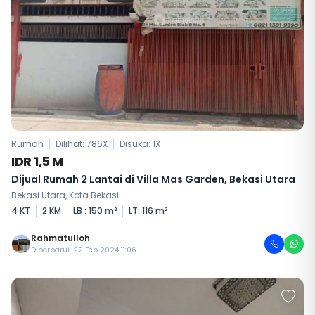
Rumah
Dilihat: 786X
Disuka:
1
X
IDR 1,5 M
Dijual Rumah 2 Lantai di Villa Mas Garden, Bekasi Utara
Bekasi Utara, Kota Bekasi
4 KT
2 KM
LB : 150 m²
LT: 116 m²
Rahmatulloh
Diperbarui: 22 Feb 2024 11:06