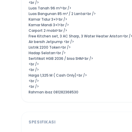
<br />
Luas Tanah 96 m²<br />
Luas Bangunan 85 m² / 2 Lantai<br />
Kamar Tidur 3+1<br />
Kamar Mandi 3+1<br />
Carport 2 mobil<br />
Free Kitchen set, 3 AC Sharp, 3 Water Heater Ariston<br /
Air bersih Jetpump <br />
Listrik 2200 Token<br />
Hadap Selatan<br />
Sertifikat HGB 2036 / bisa SHM<br />
<br />
<br />
Harga 1,325 M ( Cash Only)<br />
<br />
<br />
Rahman ibaz 081282368530
SPESIFIKASI