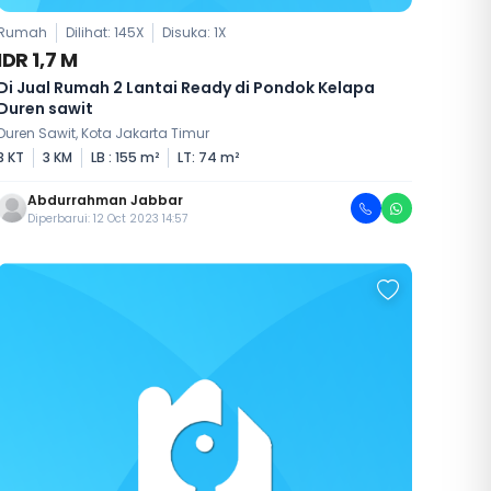
Rumah
Dilihat: 145X
Disuka:
1
X
IDR 1,7 M
Di Jual Rumah 2 Lantai Ready di Pondok Kelapa
Duren sawit
Duren Sawit, Kota Jakarta Timur
3 KT
3 KM
LB : 155 m²
LT: 74 m²
Abdurrahman Jabbar
Diperbarui: 12 Oct 2023 14:57