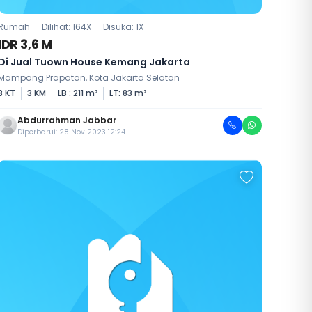
Rumah
Dilihat: 164X
Disuka:
1
X
IDR 3,6 M
Di Jual Tuown House Kemang Jakarta
Mampang Prapatan, Kota Jakarta Selatan
3 KT
3 KM
LB : 211 m²
LT: 83 m²
Abdurrahman Jabbar
Diperbarui: 28 Nov 2023 12:24