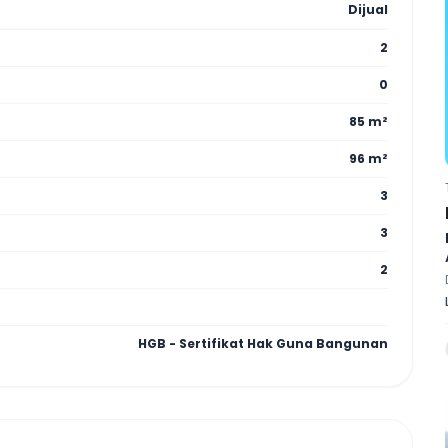
Dijual
2
0
85 m²
96 m²
3
3
2
HGB - Sertifikat Hak Guna Bangunan