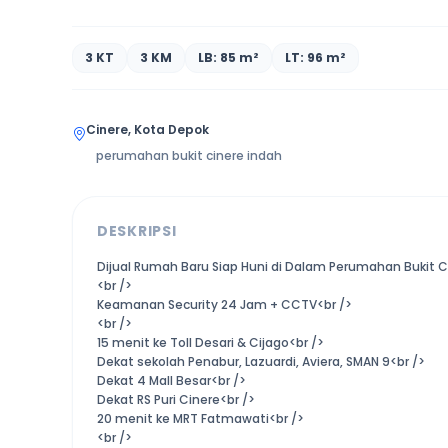
3 KT
3 KM
LB: 85 m²
LT: 96 m²
Cinere, Kota Depok
perumahan bukit cinere indah
DESKRIPSI
Dijual Rumah Baru Siap Huni di Dalam Perumahan Bukit C
<br />
Keamanan Security 24 Jam + CCTV<br />
<br />
15 menit ke Toll Desari & Cijago<br />
Dekat sekolah Penabur, Lazuardi, Aviera, SMAN 9<br />
Dekat 4 Mall Besar<br />
Dekat RS Puri Cinere<br />
20 menit ke MRT Fatmawati<br />
<br />