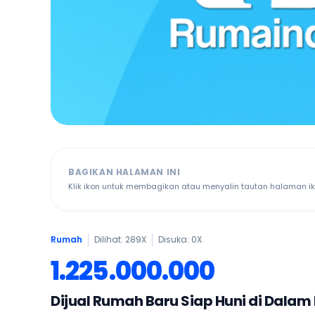
BAGIKAN HALAMAN INI
Klik ikon untuk membagikan atau menyalin tautan halaman ikl
Rumah
Dilihat: 289X
Disuka:
0
X
1.225.000.000
Dijual Rumah Baru Siap Huni di Dalam