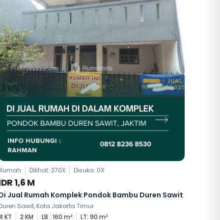
Rumah
Dilihat: 270X
Disuka:
0
X
IDR 1,6 M
Di Jual Rumah Komplek Pondok Bambu Duren Sawit
Duren Sawit, Kota Jakarta Timur
4 KT
2 KM
LB : 160 m²
LT: 90 m²