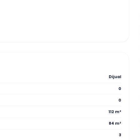
Dijual
0
0
112 m²
84 m²
3