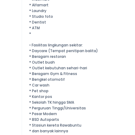
° Alfamart
° Laundry
° Studio foto
° Dentist
° ATM
°
• Fasilitas lingkungan sekitar:
° Daycare (Tempat penitipan balita)
° Beragam restoran
° Outlet buah
° Outlet kebutuhan sehari-hari
° Beragam Gym & Fitness
° Bengkel otomotif
° Car wash
° Pet shop
° Kantor pos
° Sekolah TK hingga SMA
° Perguruan Tinggi/Universitas
° Pasar Modern
° BSD Autoparts
° Stasiun kereta Rawabuntu
° dan banyak lainnya