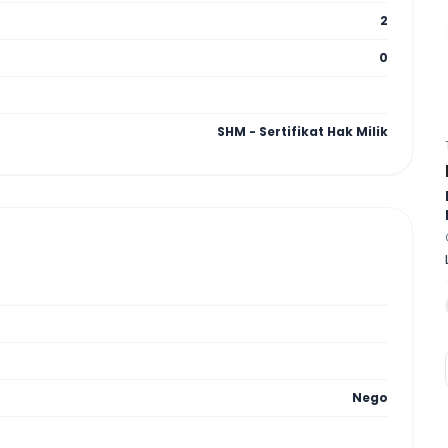
2
0
SHM - Sertifikat Hak Milik
Nego