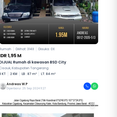
Rumah
Dilihat: 314X
Disuka:
0
X
IDR 1,95 M
DIJUAL Rumah di kawasan BSD City
Cisauk, Kabupaten Tangerang
3 KT
2 KM
LB : 87 m²
LT: 84 m²
Andreas W.P
Diperbarui: 25 Sep 2024 11:27