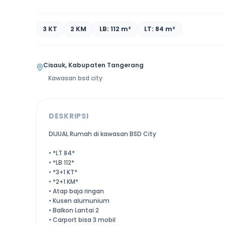
3 KT
2 KM
LB: 112 m²
LT: 84 m²
Cisauk, Kabupaten Tangerang
Kawasan bsd city
DESKRIPSI
DIJUAL Rumah di kawasan BSD City
• *LT 84*
• *LB 112*
• *3+1 KT*
• *2+1 KM*
• Atap baja ringan
• Kusen alumunium
• Balkon Lantai 2
• Carport bisa 3 mobil