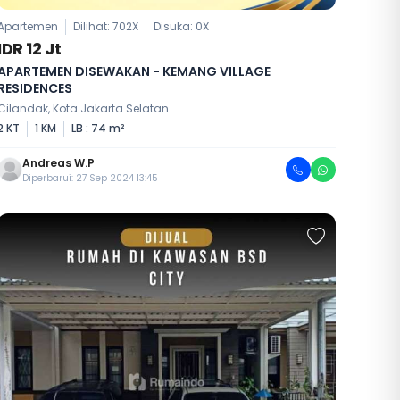
Apartemen
Dilihat: 702X
Disuka:
0
X
IDR 12 Jt
APARTEMEN DISEWAKAN - KEMANG VILLAGE
RESIDENCES
Cilandak, Kota Jakarta Selatan
2 KT
1 KM
LB : 74 m²
Andreas W.P
Diperbarui: 27 Sep 2024 13:45