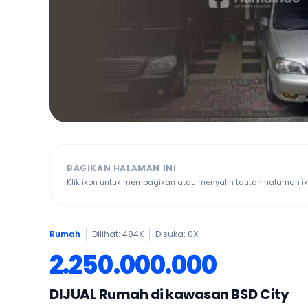
BAGIKAN HALAMAN INI
Klik ikon untuk membagikan atau menyalin tautan halaman ikl
Rumah
Dilihat: 484X
Disuka:
0
X
2.250.000.000
DIJUAL Rumah di kawasan BSD City