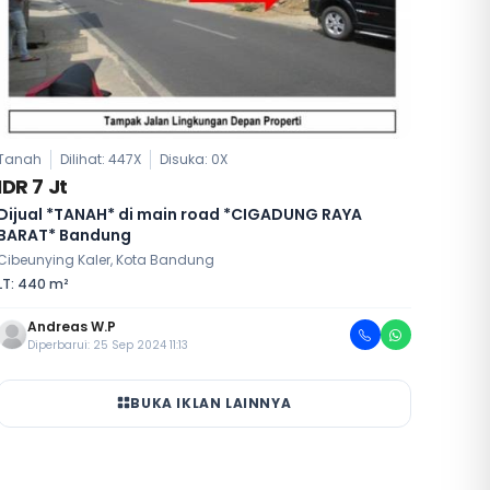
Tanah
Dilihat: 447X
Disuka:
0
X
IDR 7 Jt
Dijual *TANAH* di main road *CIGADUNG RAYA
BARAT* Bandung
Cibeunying Kaler, Kota Bandung
LT: 440 m²
Andreas W.P
Diperbarui: 25 Sep 2024 11:13
BUKA IKLAN LAINNYA