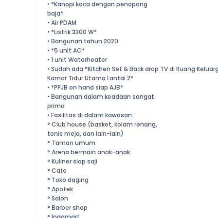
• *Kanopi kaca dengan penopang
baja*
• Air PDAM
• *Listrik 3300 W*
• Bangunan tahun 2020
• *5 unit AC*
• 1 unit Waterheater
• Sudah ada *Kitchen Set & Back drop TV di Ruang Keluar
Kamar Tidur Utama Lantai 2*
• *PPJB on hand siap AJB*
• Bangunan dalam keadaan sangat
prima
• Fasilitas di dalam kawasan:
° Club house (basket, kolam renang,
tenis meja, dan lain-lain)
° Taman umum
° Arena bermain anak-anak
° Kuliner siap saji
° Cafe
° Toko daging
° Apotek
° Salon
° Barber shop
° Indomart