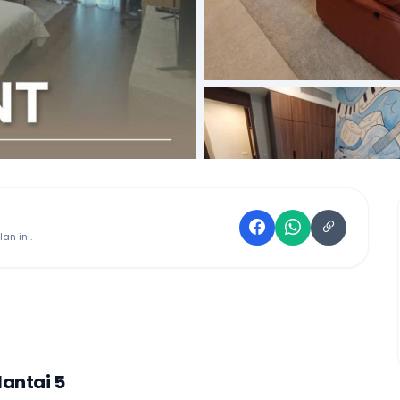
an ini.
antai 5