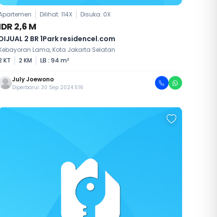
Apartemen
Dilihat: 114X
Disuka:
0
X
IDR 2,6 M
DIJUAL 2 BR 1Park residencel.com
Kebayoran Lama, Kota Jakarta Selatan
2 KT
2 KM
LB : 94 m²
July Joewono
Diperbarui: 30 Sep 2024 11:16