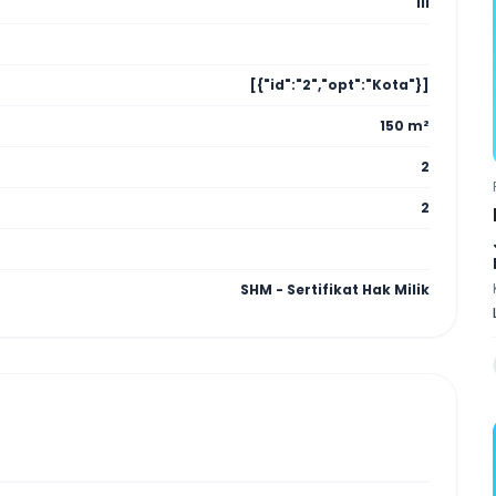
III
[{"id":"2","opt":"Kota"}]
150 m²
2
2
SHM - Sertifikat Hak Milik