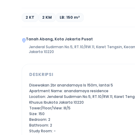
2 KT
2 KM
LB: 150 m²
Tanah Abang, Kota Jakarta Pusat
Jenderal Sudirman No.5, RT.10/RW.11, Karet Tengsin, Ke
Jakarta 10220
DESKRIPSI
Disewakan 2br anandamaya ls 150m, lantai 5
Apartment Name: anandamaya residence
Location: Jenderal Sudirman No.5, RT.10/RW.11, Karet Te
Khusus Ibukota Jakarta 10220
Tower/Floor/View: III/5
Size: 150
Bedroom: 2
Bathroom: 2
Study Room: -