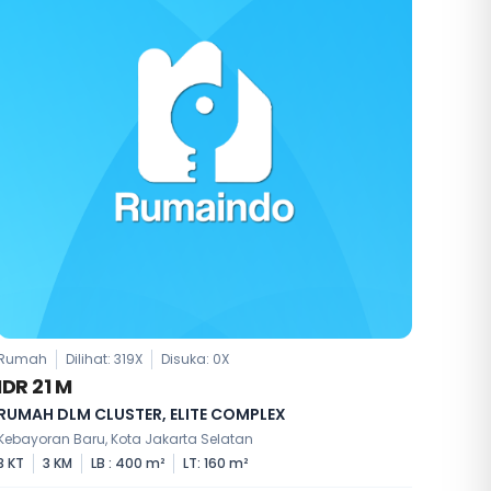
Rumah
Dilihat: 319X
Disuka:
0
X
IDR 21 M
RUMAH DLM CLUSTER, ELITE COMPLEX
Kebayoran Baru, Kota Jakarta Selatan
3 KT
3 KM
LB : 400 m²
LT: 160 m²