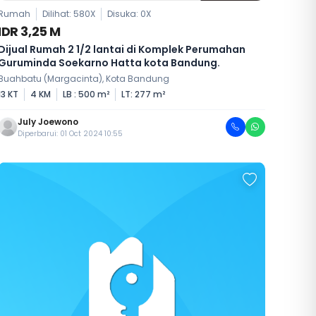
Rumah
Dilihat: 580X
Disuka:
0
X
IDR 3,25 M
Dijual Rumah 2 1/2 lantai di Komplek Perumahan
Guruminda Soekarno Hatta kota Bandung.
Buahbatu (Margacinta), Kota Bandung
13 KT
4 KM
LB : 500 m²
LT: 277 m²
July Joewono
Diperbarui: 01 Oct 2024 10:55