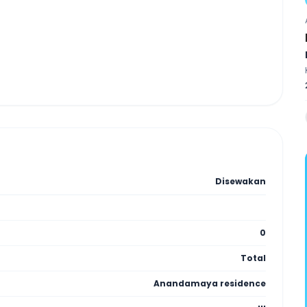
Disewakan
0
Total
Anandamaya residence