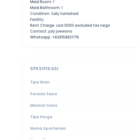
Maid Room: 1
Maid Bathroom: 1
Condition: fully furnished
Facility:
Rent Charge: usd 3000 excluded tax nego
Contact: july joewono
Whatsapp: +628158821715
SPESIFIKASI
Tipe Iklan
Periode Sewa
Minimal Sewa
Tipe Harga
Nama Apartemen