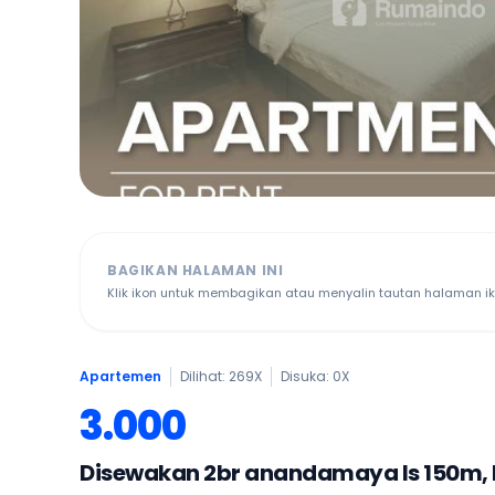
BAGIKAN HALAMAN INI
Klik ikon untuk membagikan atau menyalin tautan halaman ikl
Apartemen
Dilihat: 269X
Disuka:
0
X
3.000
Disewakan 2br anandamaya ls 150m, l