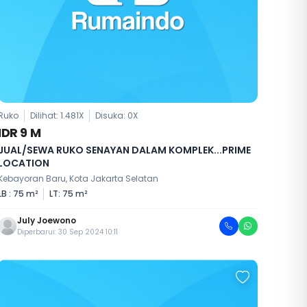
Ruko
Dilihat: 1.481X
Disuka:
0
X
IDR 9 M
JUAL/SEWA RUKO SENAYAN DALAM KOMPLEK...PRIME
LOCATION
Kebayoran Baru, Kota Jakarta Selatan
LB : 75 m²
LT: 75 m²
July Joewono
Diperbarui: 30 Sep 2024 10:11