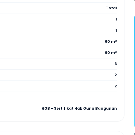
Total
1
1
60 m²
90 m²
3
2
2
HGB - Sertifikat Hak Guna Bangunan