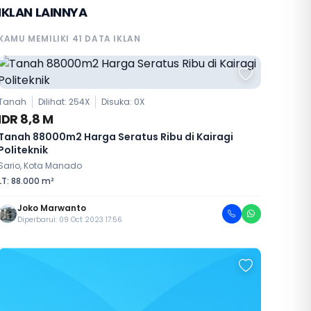
IKLAN LAINNYA
KAMU MEMILIKI 41 DATA IKLAN
Tanah
Dilihat: 254X
Disuka:
0
X
IDR 8,8 M
Tanah 88000m2 Harga Seratus Ribu di Kairagi
Politeknik
Sario, Kota Manado
LT: 88.000 m²
Joko Marwanto
Diperbarui: 09 Oct 2023 17:56