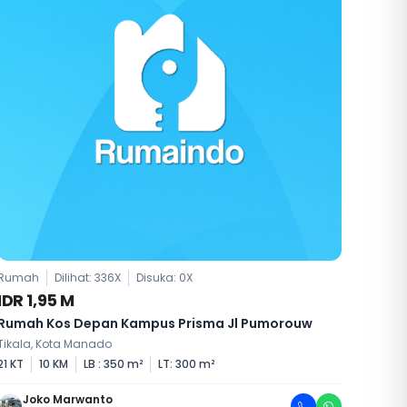
Rumah
Dilihat: 336X
Disuka:
0
X
IDR 1,95 M
Rumah Kos Depan Kampus Prisma Jl Pumorouw
Tikala, Kota Manado
21 KT
10 KM
LB : 350 m²
LT: 300 m²
Joko Marwanto