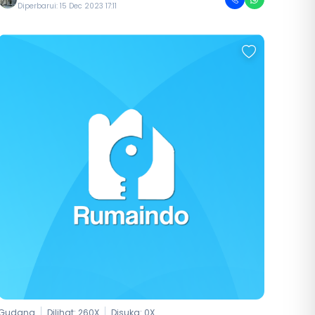
Diperbarui: 15 Dec 2023 17:11
Gudang
Dilihat: 260X
Disuka:
0
X