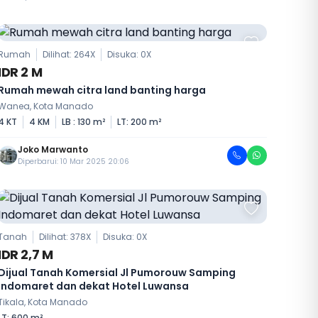
Rumah
Dilihat: 264X
Disuka:
0
X
IDR 2 M
Rumah mewah citra land banting harga
Wanea, Kota Manado
4 KT
4 KM
LB : 130 m²
LT: 200 m²
Joko Marwanto
Diperbarui: 10 Mar 2025 20:06
Tanah
Dilihat: 378X
Disuka:
0
X
IDR 2,7 M
Dijual Tanah Komersial Jl Pumorouw Samping
Indomaret dan dekat Hotel Luwansa
Tikala, Kota Manado
LT: 600 m²