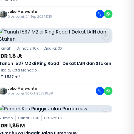
Joko Marwanto
Diperbarui: 04 Sep 2024 17:18
Tanah
Dilihat: 346X
Disuka:
0
X
IDR 1,8 Jt
Tanah 1537 M2 di Ring Road 1 Dekat IAIN dan Staken
Tikala, Kota Manado
LT: 1.537 m²
Joko Marwanto
Diperbarui: 30 Oct 2023 18:58
Rumah
Dilihat: 179X
Disuka:
0
X
IDR 1,85 M
Rumah Kos Pinggir Jalan Pumorouw