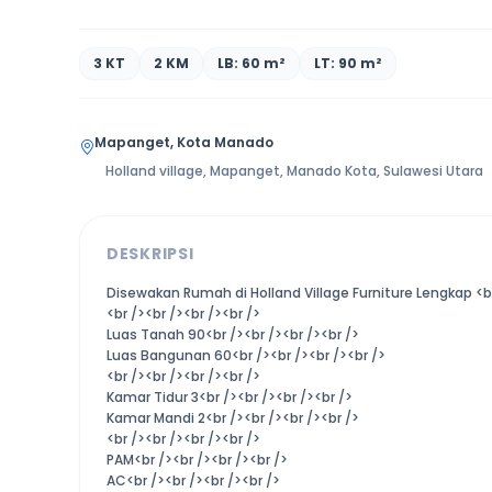
3 KT
2 KM
LB: 60 m²
LT: 90 m²
Mapanget, Kota Manado
Holland village, Mapanget, Manado Kota, Sulawesi Utara
DESKRIPSI
Disewakan Rumah di Holland Village Furniture Lengkap <br
<br /><br /><br /><br />
Luas Tanah 90<br /><br /><br /><br />
Luas Bangunan 60<br /><br /><br /><br />
<br /><br /><br /><br />
Kamar Tidur 3<br /><br /><br /><br />
Kamar Mandi 2<br /><br /><br /><br />
<br /><br /><br /><br />
PAM<br /><br /><br /><br />
AC<br /><br /><br /><br />