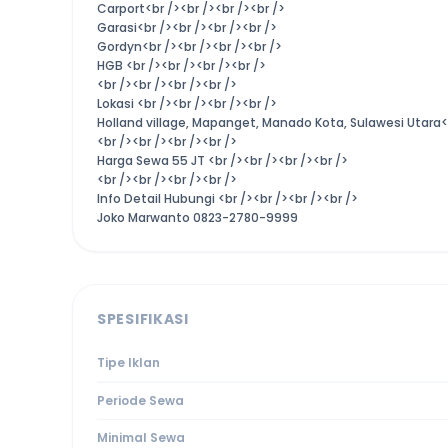
Carport<br /><br /><br /><br />
Garasi<br /><br /><br /><br />
Gordyn<br /><br /><br /><br />
HGB <br /><br /><br /><br />
<br /><br /><br /><br />
Lokasi <br /><br /><br /><br />
Holland village, Mapanget, Manado Kota, Sulawesi Utara<b
<br /><br /><br /><br />
Harga Sewa 55 JT <br /><br /><br /><br />
<br /><br /><br /><br />
Info Detail Hubungi <br /><br /><br /><br />
Joko Marwanto 0823-2780-9999
SPESIFIKASI
Tipe Iklan
Periode Sewa
Minimal Sewa