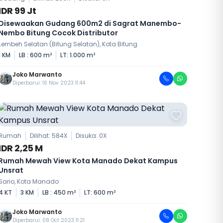
IDR 99 Jt
Disewaakan Gudang 600m2 di Sagrat Manembo-
Nembo Bitung Cocok Distributor
Lembeh Selatan (Bitung Selatan), Kota Bitung
1 KM
LB : 600 m²
LT: 1.000 m²
Joko Marwanto
Diperbarui: 16 Nov 2023 11:44
Rumah
Dilihat: 584X
Disuka:
0
X
IDR 2,25 M
Rumah Mewah View Kota Manado Dekat Kampus
Unsrat
Sario, Kota Manado
4 KT
3 KM
LB : 450 m²
LT: 600 m²
Joko Marwanto
Diperbarui: 08 Oct 2023 11:21