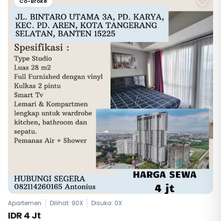
Co-Broke
Apartemen
Dilihat: 90X
Disuka:
0
X
IDR 4 Jt