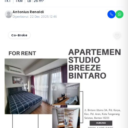
1 KT
1 KM
LB : 26 m²
Antonius Renaldi
Diperbarui: 22 Dec 2025 12:46
Co-Broke