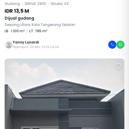
Gudang
Dilihat: 293X
Disuka:
0
X
IDR 13,5 M
Dijual gudang
Serpong Utara, Kota Tangerang Selatan
LB : 1.100 m²
LT: 785 m²
Yanny Lunardi
Diperbarui: 26 Mar 2025 09:09