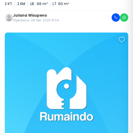
2 KT
2 KM
LB : 66 m²
LT: 60 m²
Juliana Wisupeno
Diperbarui: 08 Dec 2023 15:54