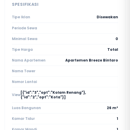
SPESIFIKASI
Tipe Iklan
Disewakan
Periode Sewa
Minimal Sewa
0
Tipe Harga
Total
Nama Apartemen
Apartemen Breeze Bintaro
Nama Tower
Nomor Lantai
[{"id":"3","opt":"Kolam Renang"},
View
{"id":"2","opt":"Kota"}]
Luas Bangunan
26 m²
Kamar Tidur
1
Kamar Mandi
1