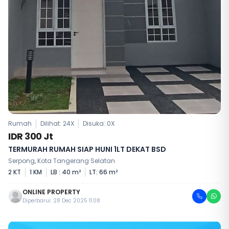
Rumah
Dilihat: 24X
Disuka:
0
X
IDR 300 Jt
TERMURAH RUMAH SIAP HUNI 1LT DEKAT BSD
Serpong, Kota Tangerang Selatan
2 KT
1 KM
LB : 40 m²
LT: 66 m²
ONLINE PROPERTY
Diperbarui: 28 Dec 2025 11:08