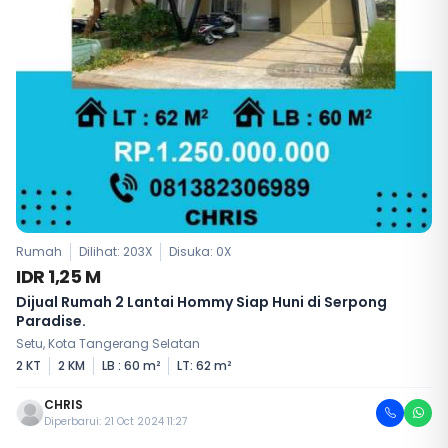
Rumah
Dilihat: 203X
Disuka:
0
X
IDR 1,25 M
Dijual Rumah 2 Lantai Hommy Siap Huni di Serpong
Paradise.
Setu, Kota Tangerang Selatan
2 KT
2 KM
LB : 60 m²
LT: 62 m²
CHRIS
Diperbarui: 21 Oct 2024 11:27