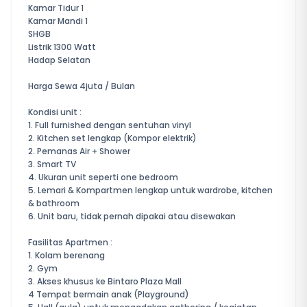
Kamar Tidur 1
Kamar Mandi 1
SHGB
Listrik 1300 Watt
Hadap Selatan
Harga Sewa 4juta / Bulan
Kondisi unit :
1. Full furnished dengan sentuhan vinyl
2. Kitchen set lengkap (Kompor elektrik)
2. Pemanas Air + Shower
3. Smart TV
4. Ukuran unit seperti one bedroom
5. Lemari & Kompartmen lengkap untuk wardrobe, kitchen
& bathroom
6. Unit baru, tidak pernah dipakai atau disewakan
Fasilitas Apartmen :
1. Kolam berenang
2. Gym
3. Akses khusus ke Bintaro Plaza Mall
4 Tempat bermain anak (Playground)