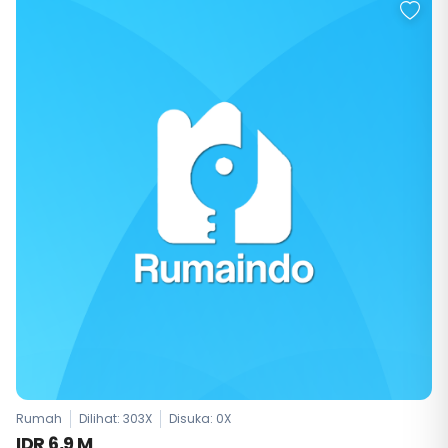
Rumah
Dilihat: 303X
Disuka:
0
X
IDR 6,9 M