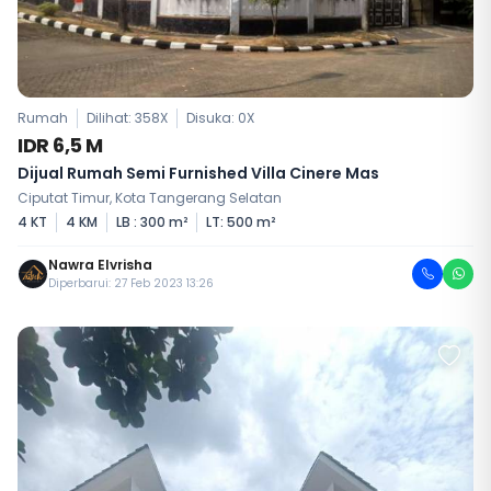
Rumah
Dilihat: 358X
Disuka:
0
X
IDR 6,5 M
Dijual Rumah Semi Furnished Villa Cinere Mas
Ciputat Timur, Kota Tangerang Selatan
4 KT
4 KM
LB : 300 m²
LT: 500 m²
Nawra Elvrisha
Diperbarui: 27 Feb 2023 13:26