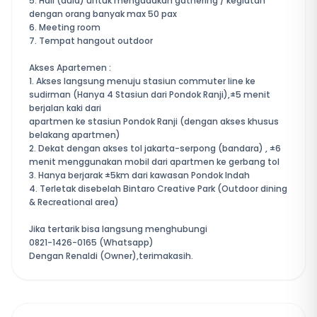
5. Hall (aula) untuk mengadakan gathering / kegiatan
dengan orang banyak max 50 pax
6. Meeting room
7. Tempat hangout outdoor
Akses Apartemen :
1. Akses langsung menuju stasiun commuter line ke
sudirman (Hanya 4 Stasiun dari Pondok Ranji),±5 menit
berjalan kaki dari
apartmen ke stasiun Pondok Ranji (dengan akses khusus
belakang apartmen)
2. Dekat dengan akses tol jakarta-serpong (bandara) , ±6
menit menggunakan mobil dari apartmen ke gerbang tol
3. Hanya berjarak ±5km dari kawasan Pondok Indah
4. Terletak disebelah Bintaro Creative Park (Outdoor dining
& Recreational area)
Jika tertarik bisa langsung menghubungi
0821-1426-0165 (Whatsapp)
Dengan Renaldi (Owner),terimakasih.