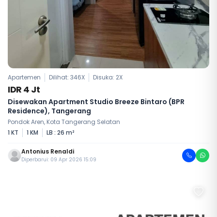
Apartemen
Dilihat: 346X
Disuka:
2
X
IDR 4 Jt
Disewakan Apartment Studio Breeze Bintaro (BPR
Residence), Tangerang
Pondok Aren, Kota Tangerang Selatan
1 KT
1 KM
LB : 26 m²
Antonius Renaldi
Diperbarui: 09 Apr 2026 15:09