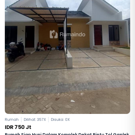
Rumah
Dilihat: 357X
Disuka:
0
X
IDR 750 Jt
Rumah Siap Huni Dalam Komplek Dekat Pintu Tol Gaplek