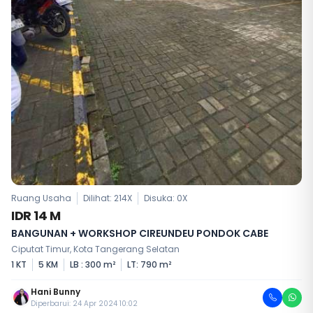
Ruang Usaha
Dilihat: 214X
Disuka:
0
X
IDR 14 M
BANGUNAN + WORKSHOP CIREUNDEU PONDOK CABE
Ciputat Timur, Kota Tangerang Selatan
1 KT
5 KM
LB : 300 m²
LT: 790 m²
Hani Bunny
Diperbarui: 24 Apr 2024 10:02