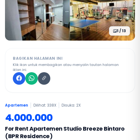
1 / 13
BAGIKAN HALAMAN INI
Klik ikon untuk membagikan atau menyalin tautan halaman
iklan ini.
Apartemen
Dilihat: 338X
Disuka:
2
X
4.000.000
For Rent Apartemen Studio Breeze Bintaro
(BPR Residence)