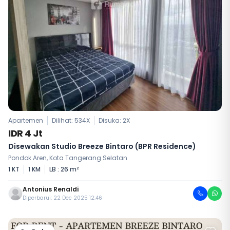
Apartemen
Dilihat: 534X
Disuka:
2
X
IDR 4 Jt
Disewakan Studio Breeze Bintaro (BPR Residence)
Pondok Aren, Kota Tangerang Selatan
1 KT
1 KM
LB : 26 m²
Antonius Renaldi
Diperbarui: 22 Dec 2025 12:46