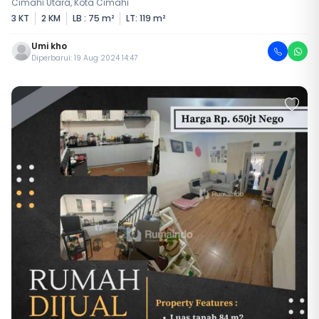
Cimahi Utara, Kota Cimahi
3 KT
2 KM
LB : 75 m²
LT: 119 m²
Umi kho
Diperbarui: 19 Aug 2024 14:47