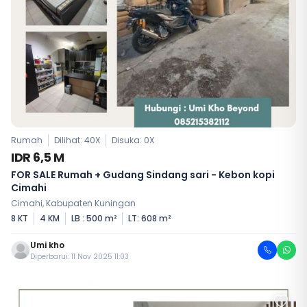
Rumah
Dilihat: 40X
Disuka:
0
X
IDR 6,5 M
FOR SALE Rumah + Gudang Sindang sari - Kebon kopi
Cimahi
Cimahi, Kabupaten Kuningan
8 KT
4 KM
LB : 500 m²
LT: 608 m²
Umi kho
Diperbarui: 11 Nov 2025 11:03