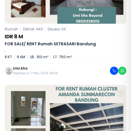
Rumah
Dilihat: 44X
Disuka:
0
X
IDR 8 M
FOR SALE/ RENT Rumah SETRASARI Bandung
,
8 KT
6 KM
LB : 150 m²
LT: 750 m²
Umi kho
Diperbarui: 17 Nov 2025 08:06