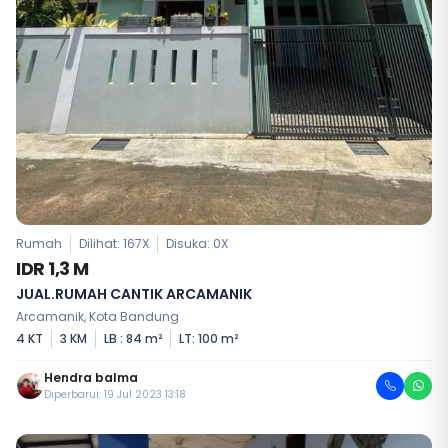
Rumah
Dilihat: 167X
Disuka:
0
X
IDR 1,3 M
JUAL.RUMAH CANTIK ARCAMANIK
Arcamanik, Kota Bandung
4 KT
3 KM
LB : 84 m²
LT: 100 m²
Hendra balma
Diperbarui: 19 Jul 2023 13:18