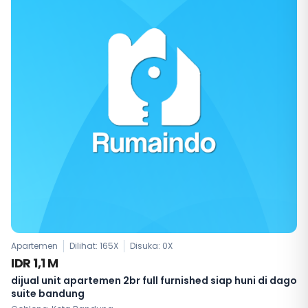
Apartemen
Dilihat: 165X
Disuka:
0
X
IDR 1,1 M
dijual unit apartemen 2br full furnished siap huni di dago
suite bandung