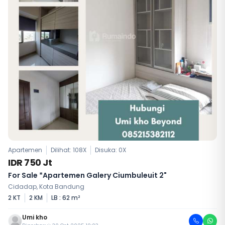
Apartemen
Dilihat: 108X
Disuka:
0
X
IDR 750 Jt
For Sale *Apartemen Galery Ciumbuleuit 2"
Cidadap, Kota Bandung
2 KT
2 KM
LB : 62 m²
Umi kho