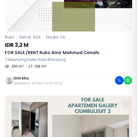
Ruko
Dilihat: 102X
Disuka:
0
X
IDR 3,2 M
FOR SALE /RENT Ruko Amir Mahmud Cimahi
Cibeunying Kaler, Kota Bandung
LB : 210 m²
LT: 108 m²
Umi kho
Diperbarui: 06 Nov 2025 00:23