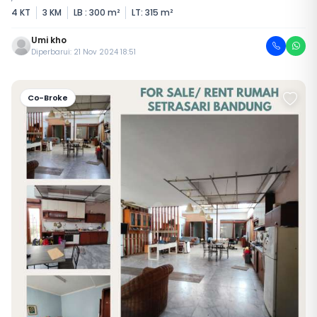
4 KT
3 KM
LB : 300 m²
LT: 315 m²
Umi kho
Diperbarui: 21 Nov 2024 18:51
Co-Broke