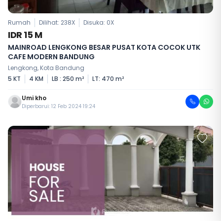
Rumah
Dilihat: 238X
Disuka:
0
X
IDR 15 M
MAINROAD LENGKONG BESAR PUSAT KOTA COCOK UTK
CAFE MODERN BANDUNG
Lengkong, Kota Bandung
5 KT
4 KM
LB : 250 m²
LT: 470 m²
Umi kho
Diperbarui: 12 Feb 2024 19:24