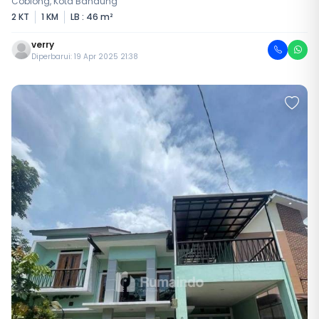
Coblong, Kota Bandung
2 KT
1 KM
LB : 46 m²
verry
Diperbarui: 19 Apr 2025 21:38