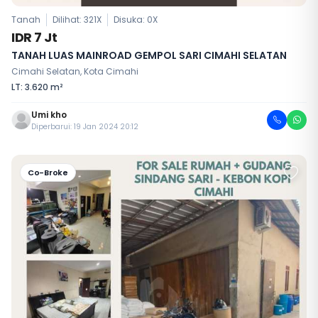
Tanah
Dilihat: 321X
Disuka:
0
X
IDR 7 Jt
TANAH LUAS MAINROAD GEMPOL SARI CIMAHI SELATAN
Cimahi Selatan, Kota Cimahi
LT: 3.620 m²
Umi kho
Diperbarui: 19 Jan 2024 20:12
Co-Broke