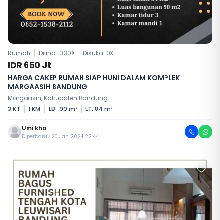
Rumah
Dilihat: 330X
Disuka:
0
X
IDR 650 Jt
HARGA CAKEP RUMAH SIAP HUNI DALAM KOMPLEK
MARGAASIH BANDUNG
Margaasih, Kabupaten Bandung
3 KT
1 KM
LB : 90 m²
LT: 84 m²
Umi kho
Diperbarui: 20 Jan 2024 22:44