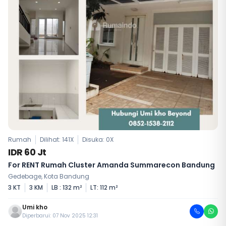
Rumah
Dilihat: 141X
Disuka:
0
X
IDR 60 Jt
For RENT Rumah Cluster Amanda Summarecon Bandung
Gedebage, Kota Bandung
3 KT
3 KM
LB : 132 m²
LT: 112 m²
Umi kho
Diperbarui: 07 Nov 2025 12:31