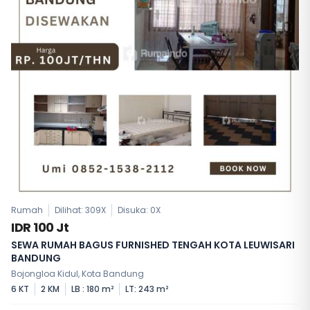
Rumah
Dilihat: 309X
Disuka:
0
X
IDR 100 Jt
SEWA RUMAH BAGUS FURNISHED TENGAH KOTA LEUWISARI
BANDUNG
Bojongloa Kidul, Kota Bandung
6 KT
2 KM
LB : 180 m²
LT: 243 m²