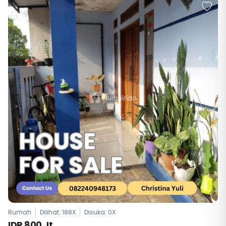
Rumah
Dilihat: 188X
Disuka:
0
X
IDR 800 Jt