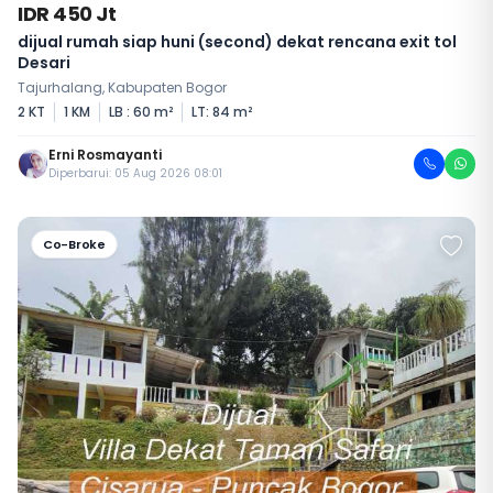
IDR 450 Jt
dijual rumah siap huni (second) dekat rencana exit tol
Desari
Tajurhalang, Kabupaten Bogor
2 KT
1 KM
LB : 60 m²
LT: 84 m²
Erni Rosmayanti
Diperbarui: 05 Aug 2026 08:01
Co-Broke