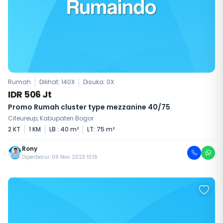
Rumah
Dilihat: 140X
Disuka:
0
X
IDR 506 Jt
Promo Rumah cluster type mezzanine 40/75
Citeureup, Kabupaten Bogor
2 KT
1 KM
LB : 40 m²
LT: 75 m²
Rony
Diperbarui: 09 Nov 2023 10:16