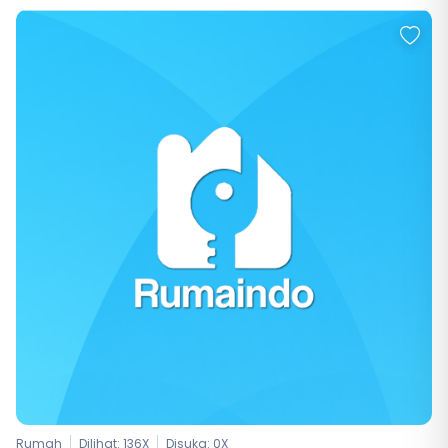
Rumah
Dilihat: 136X
Disuka:
0
X