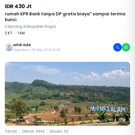
IDR 430 Jt
rumah KPR Bank tanpa DP gratis biaya" sampai terima
kunci
Cibinong, Kabupaten Bogor
2 KT
1 KM
wildi ade
Diperbarui: 03 May 2023 10:04
Tanah
Dilihat: 344X
Disuka:
0
X