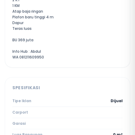
1 KM
Atap baja ringan
Plafon baru tinggi 4 m
Dapur
Teras luas
BU 369 juta
Info Hub : Abdul
WA 081211609950
SPESIFIKASI
Tipe Iklan
Dijual
Carport
Garasi
Luas Bangunan
0 m²