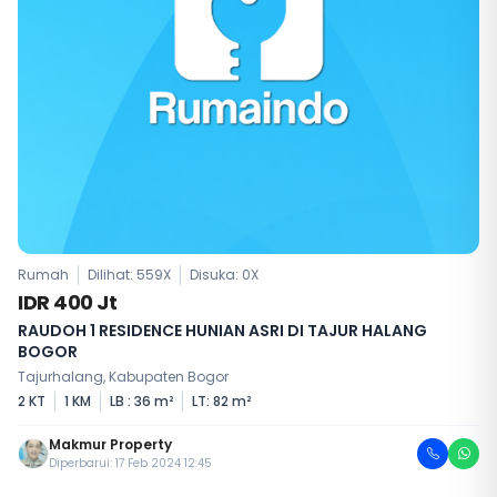
Rumah
Dilihat: 559X
Disuka:
0
X
IDR 400 Jt
RAUDOH 1 RESIDENCE HUNIAN ASRI DI TAJUR HALANG
BOGOR
Tajurhalang, Kabupaten Bogor
2 KT
1 KM
LB : 36 m²
LT: 82 m²
Makmur Property
Diperbarui: 17 Feb 2024 12:45