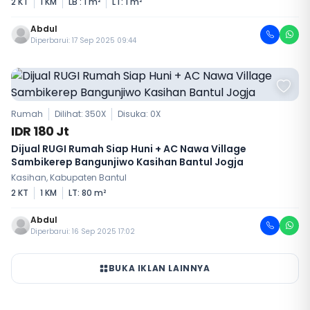
2 KT
1 KM
LB : 1 m²
LT: 1 m²
Abdul
Diperbarui: 17 Sep 2025 09:44
Rumah
Dilihat: 350X
Disuka:
0
X
IDR 180 Jt
Dijual RUGI Rumah Siap Huni + AC Nawa Village
Sambikerep Bangunjiwo Kasihan Bantul Jogja
Kasihan, Kabupaten Bantul
2 KT
1 KM
LT: 80 m²
Abdul
Diperbarui: 16 Sep 2025 17:02
BUKA IKLAN LAINNYA