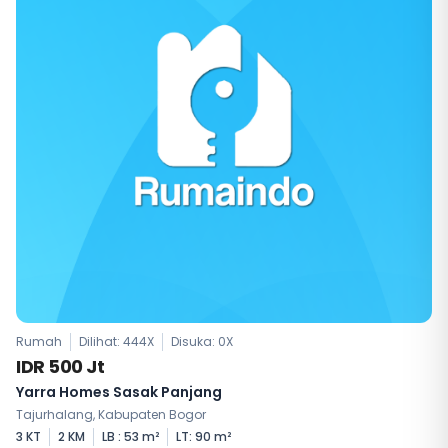
Rumah
Dilihat: 444X
Disuka:
0
X
IDR 500 Jt
Yarra Homes Sasak Panjang
Tajurhalang, Kabupaten Bogor
3 KT
2 KM
LB : 53 m²
LT: 90 m²