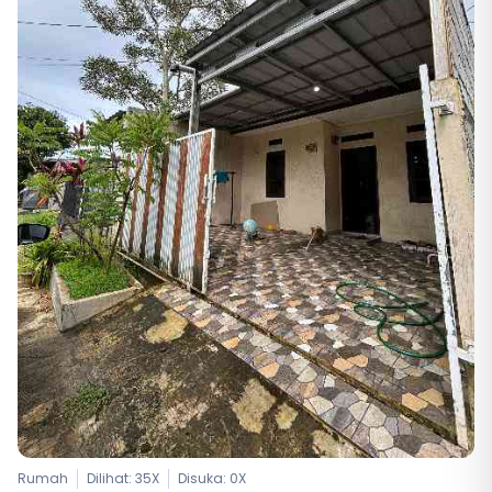
Rumah
Dilihat: 35X
Disuka:
0
X