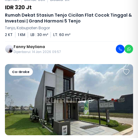
IDR 320 Jt
Rumah Dekat Stasiun Tenjo Cicilan Flat Cocok Tinggal &
Investasi | Grand Harmoni 5 Tenjo
Tenjo, Kabupaten Bogor
2 KT
1 KM
LB : 30 m²
LT: 60 m²
Fanny Mayliana
Diperbarui: 14 Jan 2026 09:57
Co-Broke