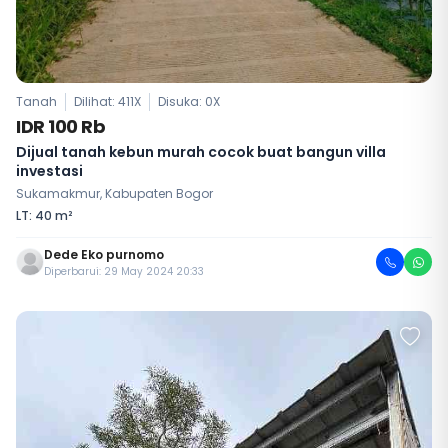
Tanah
Dilihat: 411X
Disuka:
0
X
IDR 100 Rb
Dijual tanah kebun murah cocok buat bangun villa
investasi
Sukamakmur, Kabupaten Bogor
LT: 40 m²
Dede Eko purnomo
Diperbarui: 29 May 2024 20:33