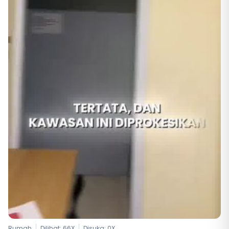
Rumah
Dilihat: 66X
Disuka:
0
X