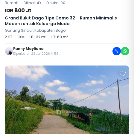
Rumah
Dilihat: 4X
Disuka:
0
X
IDR 800 Jt
Grand Bukit Dago Tipe Como 32 – Rumah Minimalis
Modern untuk Keluarga Muda
Gunung Sindur, Kabupaten Bogor
2 KT
1 KM
LB : 32 m²
LT: 60 m²
Fanny Mayliana
Diperbarui: 22 Jul 2026 14:59