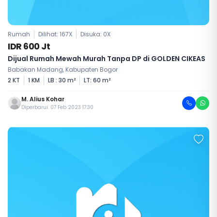
Rumah
Dilihat: 167X
Disuka:
0
X
IDR 600 Jt
Dijual Rumah Mewah Murah Tanpa DP di GOLDEN CIKEAS
Babakan Madang, Kabupaten Bogor
2 KT
1 KM
LB : 30 m²
LT: 60 m²
M. Alius Kohar
Diperbarui: 07 Feb 2023 17:30