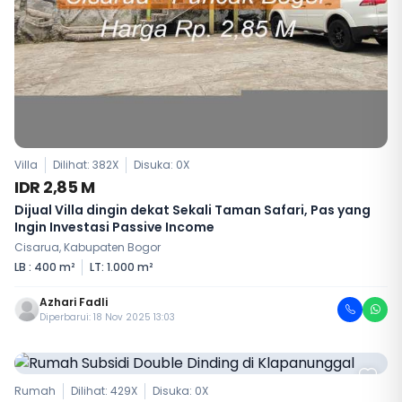
Villa
Dilihat: 382X
Disuka:
0
X
IDR 2,85 M
Dijual Villa dingin dekat Sekali Taman Safari, Pas yang
Ingin Investasi Passive Income
Cisarua, Kabupaten Bogor
LB : 400 m²
LT: 1.000 m²
Azhari Fadli
Diperbarui: 18 Nov 2025 13:03
Rumah
Dilihat: 429X
Disuka:
0
X