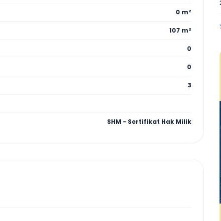
0 m²
107 m²
0
0
3
SHM - Sertifikat Hak Milik