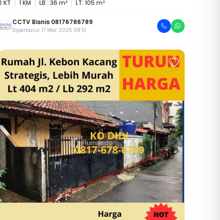
2 KT
1 KM
LB : 36 m²
LT: 105 m²
CCTV Bisnis 08176786789
Diperbarui: 17 Mar 2025 08:51