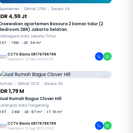
Apartemen
Dilihat: 276X
Disuka:
0
X
IDR 4,59 Jt
Disewakan apartemen Bassura 2 kamar tidur (2
Bedroom 2BR) Jakarta Selatan.
Jatinegara, Kota Jakarta Timur
2 KT
1 KM
LB : 34 m²
CCTV Bisnis 08176786789
Diperbarui: 23 Sep 2024 12:03
Rumah
Dilihat: 327X
Disuka:
0
X
IDR 1,79 M
Jual Rumah Bagus Clover Hill
Larangan, Kota Tangerang
2 KT
2 KM
LB : 97 m²
LT: 91 m²
CCTV Bisnis 08176786789
Diperbarui: 12 Aug 2023 09:52