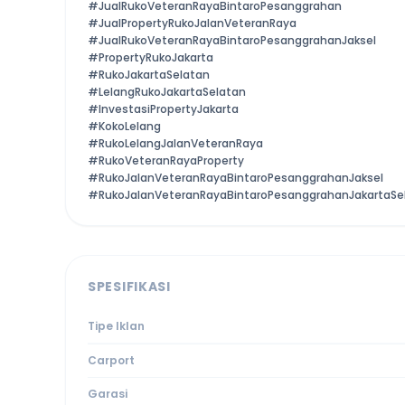
#JualRukoVeteranRayaBintaroPesanggrahan
#JualPropertyRukoJalanVeteranRaya
#JualRukoVeteranRayaBintaroPesanggrahanJaksel
#PropertyRukoJakarta
#RukoJakartaSelatan
#LelangRukoJakartaSelatan
#InvestasiPropertyJakarta
#KokoLelang
#RukoLelangJalanVeteranRaya
#RukoVeteranRayaProperty
#RukoJalanVeteranRayaBintaroPesanggrahanJaksel
#RukoJalanVeteranRayaBintaroPesanggrahanJakartaSe
SPESIFIKASI
Tipe Iklan
Carport
Garasi