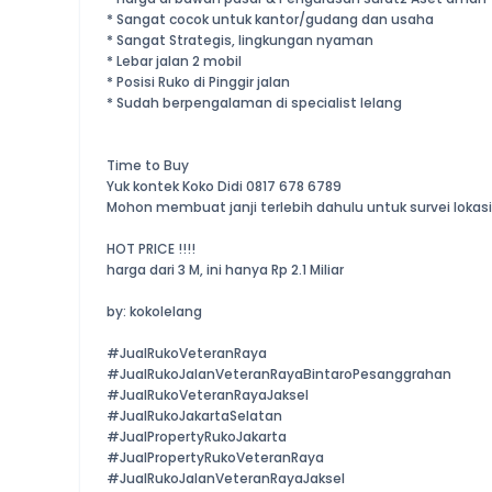
* Sangat cocok untuk kantor/gudang dan usaha
* Sangat Strategis, lingkungan nyaman
* Lebar jalan 2 mobil
* Posisi Ruko di Pinggir jalan
* Sudah berpengalaman di specialist lelang
Time to Buy
Yuk kontek Koko Didi 0817 678 6789
Mohon membuat janji terlebih dahulu untuk survei lokasi
HOT PRICE !!!!
harga dari 3 M, ini hanya Rp 2.1 Miliar
by: kokolelang
#JualRukoVeteranRaya
#JualRukoJalanVeteranRayaBintaroPesanggrahan
#JualRukoVeteranRayaJaksel
#JualRukoJakartaSelatan
#JualPropertyRukoJakarta
#JualPropertyRukoVeteranRaya
#JualRukoJalanVeteranRayaJaksel