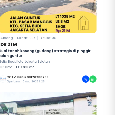
Gudang
Dilihat: 190X
Disuka:
0
X
IDR 21 M
Jual tanah kosong (gudang) strategis di pinggir
jalan guntur
Setia Budi, Kota Jakarta Selatan
LB : 8 m²
LT: 1.038 m²
CCTV Bisnis 08176786789
Diperbarui: 18 Aug 2023 11:28