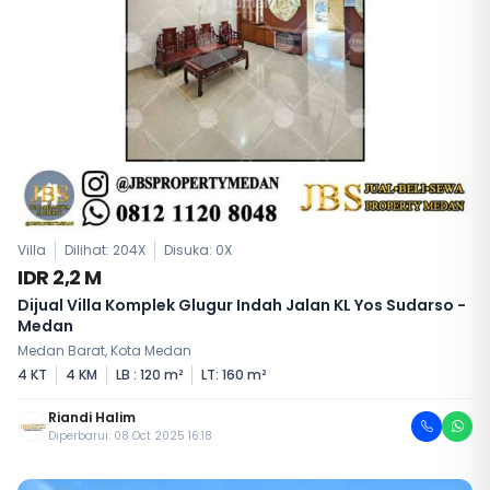
Villa
Dilihat: 204X
Disuka:
0
X
IDR 2,2 M
Dijual Villa Komplek Glugur Indah Jalan KL Yos Sudarso -
Medan
Medan Barat, Kota Medan
4 KT
4 KM
LB : 120 m²
LT: 160 m²
Riandi Halim
Diperbarui: 08 Oct 2025 16:18