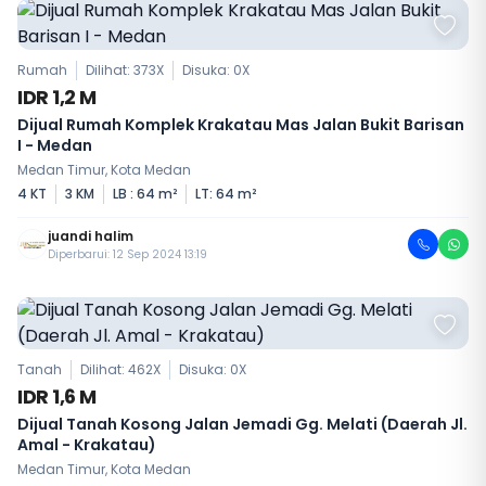
Rumah
Dilihat: 373X
Disuka:
0
X
IDR 1,2 M
Dijual Rumah Komplek Krakatau Mas Jalan Bukit Barisan
I - Medan
Medan Timur, Kota Medan
4 KT
3 KM
LB : 64 m²
LT: 64 m²
juandi halim
Diperbarui: 12 Sep 2024 13:19
Tanah
Dilihat: 462X
Disuka:
0
X
IDR 1,6 M
Dijual Tanah Kosong Jalan Jemadi Gg. Melati (Daerah Jl.
Amal - Krakatau)
Medan Timur, Kota Medan