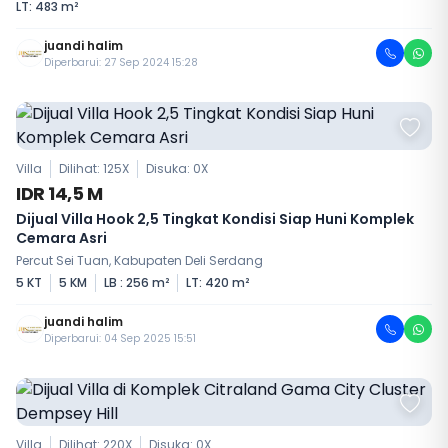
LT: 483 m²
juandi halim
Diperbarui: 27 Sep 2024 15:28
Villa
Dilihat: 125X
Disuka:
0
X
IDR 14,5 M
Dijual Villa Hook 2,5 Tingkat Kondisi Siap Huni Komplek
Cemara Asri
Percut Sei Tuan, Kabupaten Deli Serdang
5 KT
5 KM
LB : 256 m²
LT: 420 m²
juandi halim
Diperbarui: 04 Sep 2025 15:51
Villa
Dilihat: 220X
Disuka:
0
X