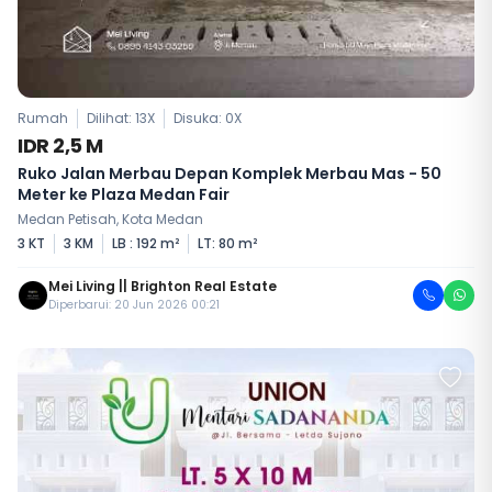
Rumah
Dilihat: 13X
Disuka:
0
X
IDR 2,5 M
Ruko Jalan Merbau Depan Komplek Merbau Mas - 50
Meter ke Plaza Medan Fair
Medan Petisah, Kota Medan
3 KT
3 KM
LB : 192 m²
LT: 80 m²
Mei Living || Brighton Real Estate
Diperbarui: 20 Jun 2026 00:21