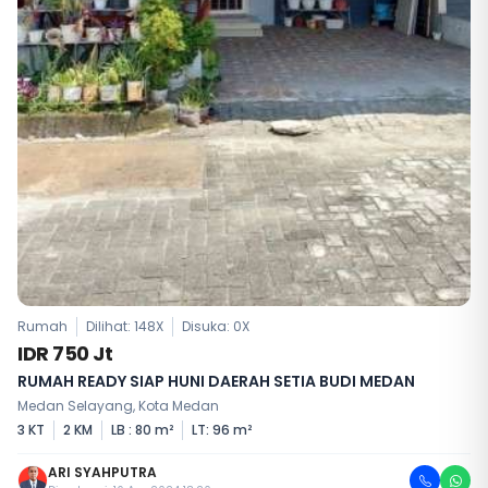
Rumah
Dilihat: 148X
Disuka:
0
X
IDR 750 Jt
RUMAH READY SIAP HUNI DAERAH SETIA BUDI MEDAN
Medan Selayang, Kota Medan
3 KT
2 KM
LB : 80 m²
LT: 96 m²
ARI SYAHPUTRA