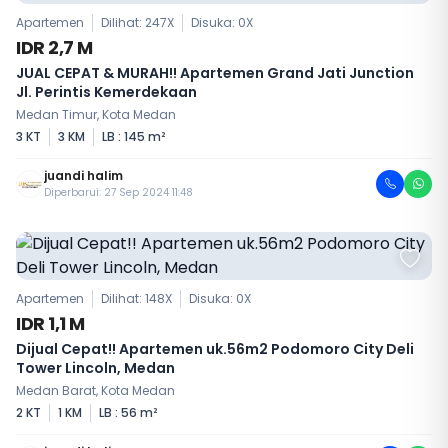
Apartemen
Dilihat: 247X
Disuka:
0
X
IDR 2,7 M
JUAL CEPAT & MURAH!! Apartemen Grand Jati Junction
Jl. Perintis Kemerdekaan
Medan Timur, Kota Medan
3 KT
3 KM
LB : 145 m²
juandi halim
Diperbarui: 27 Sep 2024 11:48
Apartemen
Dilihat: 148X
Disuka:
0
X
IDR 1,1 M
Dijual Cepat!! Apartemen uk.56m2 Podomoro City Deli
Tower Lincoln, Medan
Medan Barat, Kota Medan
2 KT
1 KM
LB : 56 m²