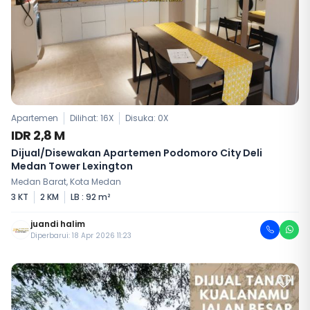
Apartemen
Dilihat: 16X
Disuka:
0
X
IDR 2,8 M
Dijual/Disewakan Apartemen Podomoro City Deli
Medan Tower Lexington
Medan Barat, Kota Medan
3 KT
2 KM
LB : 92 m²
juandi halim
Diperbarui: 18 Apr 2026 11:23