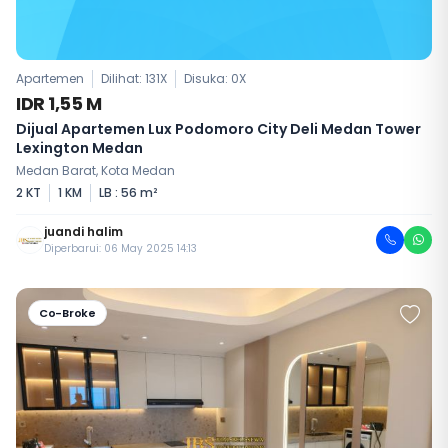
Apartemen
Dilihat: 131X
Disuka:
0
X
IDR 1,55 M
Dijual Apartemen Lux Podomoro City Deli Medan Tower
Lexington Medan
Medan Barat, Kota Medan
2 KT
1 KM
LB : 56 m²
juandi halim
Diperbarui: 06 May 2025 14:13
Co-Broke