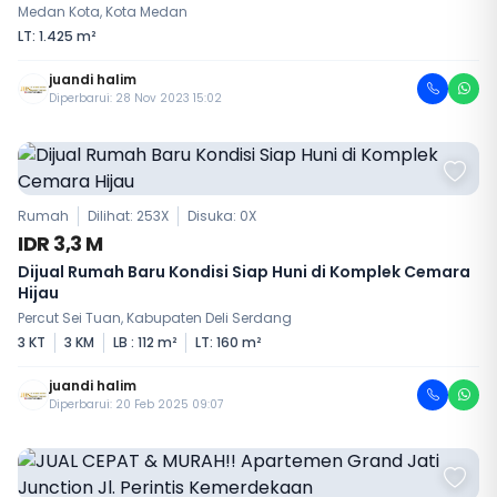
Medan Kota, Kota Medan
LT: 1.425 m²
juandi halim
Diperbarui: 28 Nov 2023 15:02
Rumah
Dilihat: 253X
Disuka:
0
X
IDR 3,3 M
Dijual Rumah Baru Kondisi Siap Huni di Komplek Cemara
Hijau
Percut Sei Tuan, Kabupaten Deli Serdang
3 KT
3 KM
LB : 112 m²
LT: 160 m²
juandi halim
Diperbarui: 20 Feb 2025 09:07