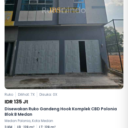
Ruko
Dilihat: 7X
Disuka:
0
X
IDR 135 Jt
Disewakan Ruko Gandeng Hook Komplek CBD Polonia
Blok B Medan
Medan Polonia, Kota Medan
3 KM
LB : 128 m²
LT: 128 m²