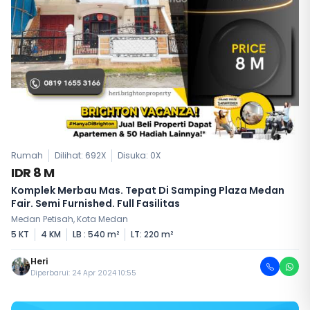
Rumah
Dilihat: 692X
Disuka:
0
X
IDR 8 M
Komplek Merbau Mas. Tepat Di Samping Plaza Medan
Fair. Semi Furnished. Full Fasilitas
Medan Petisah, Kota Medan
5 KT
4 KM
LB : 540 m²
LT: 220 m²
Heri
Diperbarui: 24 Apr 2024 10:55