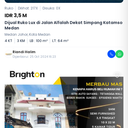
Ruko
Dilihat: 217X
Disuka:
0
X
IDR 3,5 M
Dijual Ruko Lux di Jalan Alfalah Dekat Simpang Katamso
Medan
Medan Johor, Kota Medan
4 KT
3 KM
LB : 100 m²
LT: 64 m²
Riandi Halim
Diperbarui: 25 Oct 2024 16:23