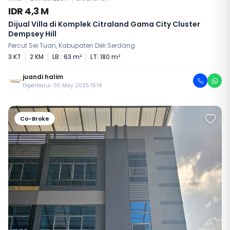
IDR 4,3 M
Dijual Villa di Komplek Citraland Gama City Cluster
Dempsey Hill
Percut Sei Tuan, Kabupaten Deli Serdang
3 KT
2 KM
LB : 63 m²
LT: 180 m²
juandi halim
Diperbarui: 05 May 2025 15:19
Co-Broke