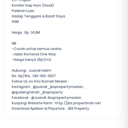
Kondisi Siap Huni (Hook)
Parkiran Luas
Hadap Tenggara & Barat Daya
SHM
Harga : Rp. 14,8M
NB :
-Cocok untuk semua usaha
-Jalan Komersil One Way
-Harga hanya 25jt/m2
Hubungi : Juandi Halim
No. Hp/Wa : 081-165-3837
Follow Us on Info Rumah Medan :
Instagram : @juandi_jbspropertymedan,
@gudangtanah_jbsproperty
Facebook : @Juandi Jbspropertymedan
Kunjungi Website Kami : http://jbs.propertindo.net
Download Aplikasi di Playstore : JBS Property