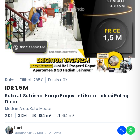
Ruko
Dilihat: 285X
Disuka:
0
X
IDR 1,5 M
Ruko Jl. Sutrisno. Harga Bagus. Inti Kota. Lokasi Paling
Dicari
Medan Area, Kota Medan
2 KT
3 KM
LB : 184 m²
LT: 64 m²
Heri
Diperbarui: 27 Mar 2024 22:04