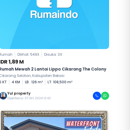
Rumah
Dilihat: 549X
Disuka:
0
X
IDR 1,89 M
Rumah Mewah 2 Lantai Lippo Cikarang The Colony
Cikarang Selatan, Kabupaten Bekasi
5 KT
4 KM
LB : 126 m²
LT: 108,500 m²
Yul property
Diperbarui: 07 Oct 2024 12:42