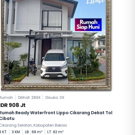
Rumah
Dilihat: 289X
Disuka:
0
X
IDR 908 Jt
Rumah Ready Waterfront Lippo Cikarang Dekat Tol
Cibatu
Cikarang Selatan, Kabupaten Bekasi
3 KT
3 KM
LB : 68 m²
LT: 82 m²