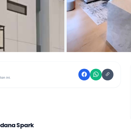
an ini.
ndana Spark