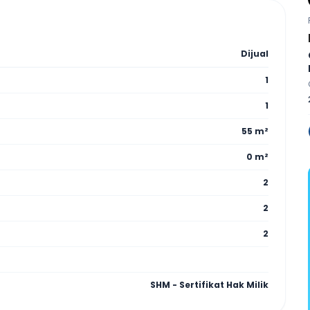
Dijual
1
1
55 m²
0 m²
2
2
2
SHM - Sertifikat Hak Milik