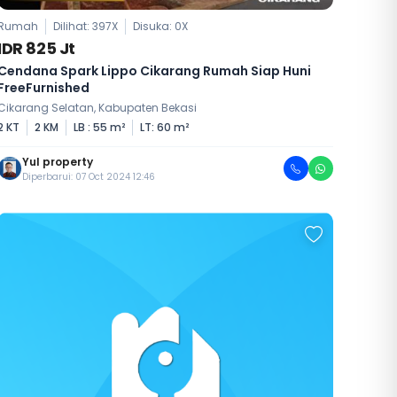
Rumah
Dilihat: 397X
Disuka:
0
X
IDR 825 Jt
Cendana Spark Lippo Cikarang Rumah Siap Huni
FreeFurnished
Cikarang Selatan, Kabupaten Bekasi
2 KT
2 KM
LB : 55 m²
LT: 60 m²
Yul property
Diperbarui: 07 Oct 2024 12:46