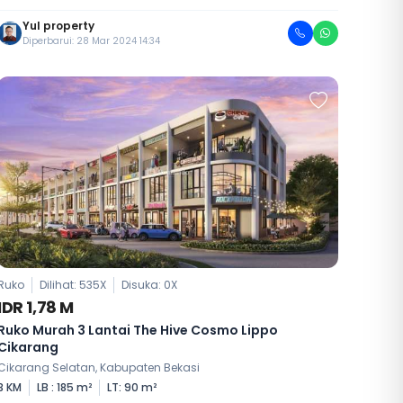
Yul property
Diperbarui: 28 Mar 2024 14:34
Ruko
Dilihat: 535X
Disuka:
0
X
IDR 1,78 M
Ruko Murah 3 Lantai The Hive Cosmo Lippo
Cikarang
Cikarang Selatan, Kabupaten Bekasi
3 KM
LB : 185 m²
LT: 90 m²