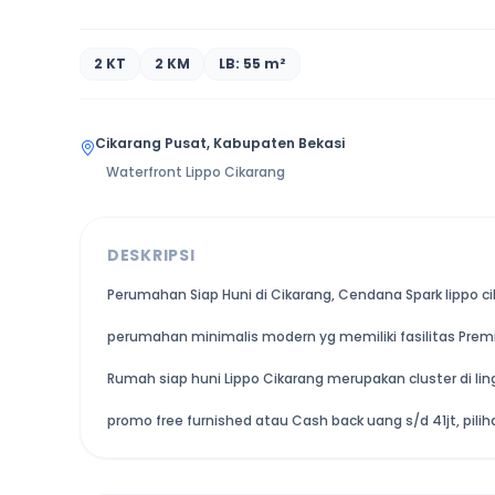
2 KT
2 KM
LB: 55 m²
Cikarang Pusat, Kabupaten Bekasi
Waterfront Lippo Cikarang
DESKRIPSI
Perumahan Siap Huni di Cikarang, Cendana Spark lippo ci
perumahan minimalis modern yg memiliki fasilitas Pre
Rumah siap huni Lippo Cikarang merupakan cluster di lin
promo free furnished atau Cash back uang s/d 41jt, pil