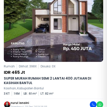
Rumah
Dilihat: 398X
Disuka:
0
X
IDR 465 Jt
SUPER MURAH RUMAH SEMI 2 LANTAI 400 JUTAAN DI
KASIHAN BANTUL
Kasihan, Kabupaten Bantul
3 KT
1 KM
LB : 61 m²
LT: 82 m²
nurul isnaini
Diperbarui: 23 Dec 2024 16:05