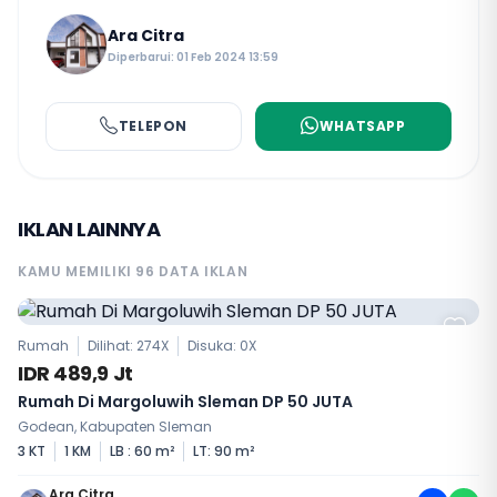
Ara Citra
Diperbarui: 01 Feb 2024 13:59
TELEPON
WHATSAPP
IKLAN LAINNYA
KAMU MEMILIKI 96 DATA IKLAN
Rumah
Dilihat: 274X
Disuka:
0
X
IDR 489,9 Jt
Rumah Di Margoluwih Sleman DP 50 JUTA
Godean, Kabupaten Sleman
3 KT
1 KM
LB : 60 m²
LT: 90 m²
Ara Citra