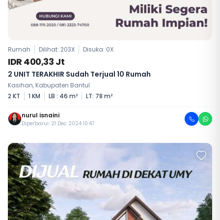
Rumah
Dilihat: 203X
Disuka:
0
X
IDR 400,33 Jt
2 UNIT TERAKHIR Sudah Terjual 10 Rumah
Kasihan, Kabupaten Bantul
2 KT
1 KM
LB : 46 m²
LT: 78 m²
nurul isnaini
Diperbarui: 21 Dec 2024 10:47