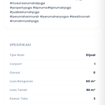
#investasirumahdijogja
#propertyjogja #kprruma#kprrumahjogja
#jualbelirumahjogja
#perumahanmurah #perumahanyogya #kreditrumah
#rumahmurahjogja
SPESIFIKASI
Tipe Iklan
Dijual
Carport
1
Garasi
0
Luas Bangunan
60 m²
Luas Tanah
86 m²
Kamar Tidur
3