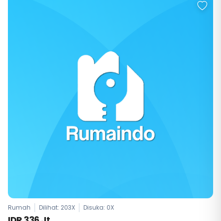
Rumah
Dilihat: 203X
Disuka:
0
X
IDR 336 Jt