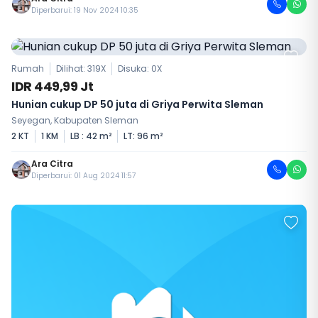
Diperbarui: 19 Nov 2024 10:35
Rumah
Dilihat: 319X
Disuka:
0
X
IDR 449,99 Jt
Hunian cukup DP 50 juta di Griya Perwita Sleman
Seyegan, Kabupaten Sleman
2 KT
1 KM
LB : 42 m²
LT: 96 m²
Ara Citra
Diperbarui: 01 Aug 2024 11:57