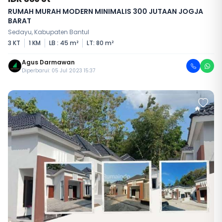
RUMAH MURAH MODERN MINIMALIS 300 JUTAAN JOGJA
BARAT
Sedayu, Kabupaten Bantul
3 KT
1 KM
LB : 45 m²
LT: 80 m²
Agus Darmawan
Diperbarui: 05 Jul 2023 15:37