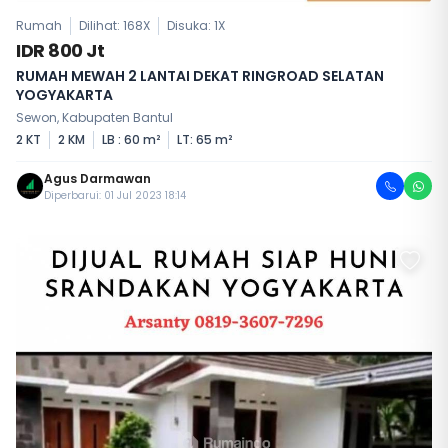
Rumah
Dilihat: 168X
Disuka:
1
X
IDR 800 Jt
RUMAH MEWAH 2 LANTAI DEKAT RINGROAD SELATAN
YOGYAKARTA
Sewon, Kabupaten Bantul
2 KT
2 KM
LB : 60 m²
LT: 65 m²
Agus Darmawan
Diperbarui: 01 Jul 2023 18:14