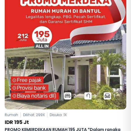
Rumah
Dilihat: 299X
Disuka:
1
X
IDR 195 Jt
PROMO KEMERDEKAAN RUMAH 195 JUTA *Dalam rangka