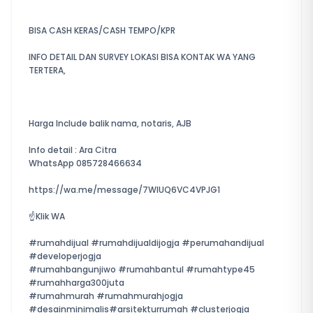
BISA CASH KERAS/CASH TEMPO/KPR
INFO DETAIL DAN SURVEY LOKASI BISA KONTAK WA YANG
TERTERA,
Harga Include balik nama, notaris, AJB
Info detail : Ara Citra
WhatsApp 085728466634
https://wa.me/message/7WIUQ6VC4VPJG1
☝️Klik WA
#rumahdijual #rumahdijualdijogja #perumahandijual
#developerjogja
#rumahbangunjiwo #rumahbantul #rumahtype45
#rumahharga300juta
#rumahmurah #rumahmurahjogja
#desainminimalis#arsitekturrumah #clusterjogja