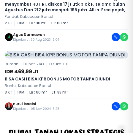
menyambut HUT RI, diskon 17 jt utk blok F, selama bulan
Agustus.Dari 212 juta menjadi 195 juta. All in. Free pajak,
provisi bank, biaya notaris dll.Lega
Pandak, Kabupaten Bantul
2 KT
1 KM
LB : 30 m²
LT: 60 m²
Agus Darmawan
Diperbarui: 30 Aug 2023 16:04
Rumah
Dilihat: 214X
Disuka:
0
X
IDR 469,99 Jt
BISA CASH BISA KPR BONUS MOTOR TANPA DIUNDI
Bantul, Kabupaten Bantul
3 KT
1 KM
LB : 60 m²
LT: 88 m²
nurul isnaini
Diperbarui: 05 Nov 2024 16:25