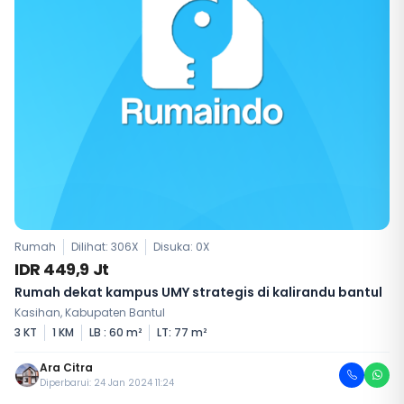
Rumah
Dilihat: 306X
Disuka:
0
X
IDR 449,9 Jt
Rumah dekat kampus UMY strategis di kalirandu bantul
Kasihan, Kabupaten Bantul
3 KT
1 KM
LB : 60 m²
LT: 77 m²
Ara Citra
Diperbarui: 24 Jan 2024 11:24