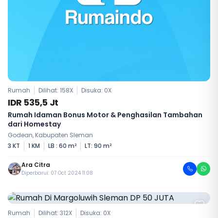
Rumah
Dilihat: 158X
Disuka:
0
X
IDR 535,5 Jt
Rumah Idaman Bonus Motor & Penghasilan Tambahan
dari Homestay
Godean, Kabupaten Sleman
3 KT
1 KM
LB : 60 m²
LT: 90 m²
Ara Citra
Diperbarui: 07 Oct 2024 11:08
Rumah
Dilihat: 312X
Disuka:
0
X