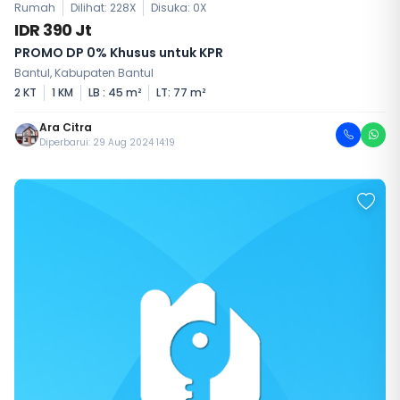
Rumah
Dilihat: 228X
Disuka:
0
X
IDR 390 Jt
PROMO DP 0% Khusus untuk KPR
Bantul, Kabupaten Bantul
2 KT
1 KM
LB : 45 m²
LT: 77 m²
Ara Citra
Diperbarui: 29 Aug 2024 14:19