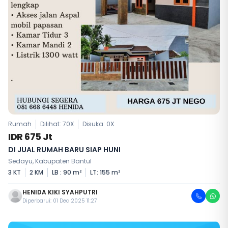
Rumah
Dilihat: 70X
Disuka:
0
X
IDR 675 Jt
DI JUAL RUMAH BARU SIAP HUNI
Sedayu, Kabupaten Bantul
3 KT
2 KM
LB : 90 m²
LT: 155 m²
HENIDA KIKI SYAHPUTRI
Diperbarui: 01 Dec 2025 11:27