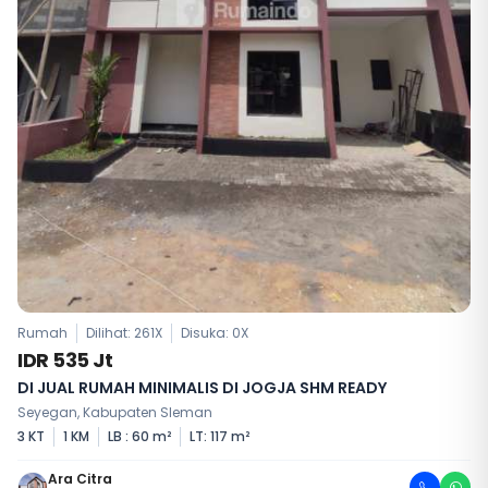
Rumah
Dilihat: 261X
Disuka:
0
X
IDR 535 Jt
DI JUAL RUMAH MINIMALIS DI JOGJA SHM READY
Seyegan, Kabupaten Sleman
3 KT
1 KM
LB : 60 m²
LT: 117 m²
Ara Citra