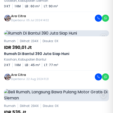
Godean, Kabupaten Sleman
3 KT
1 KM
LB : 60 m²
LT: 90 m²
Ara Citra
Diperbarui: 05 Jul 2024 14:02
Rumah
Dilihat: 234X
Disuka:
0
X
IDR 390,01 Jt
Rumah Di Bantul 390 Juta Siap Huni
Kasihan, Kabupaten Bantul
2 KT
1 KM
LB : 45 m²
LT: 77 m²
Ara Citra
Diperbarui: 22 Aug 2024 11:21
Rumah
Dilihat: 294X
Disuka:
0
X
IDR 535 Jt