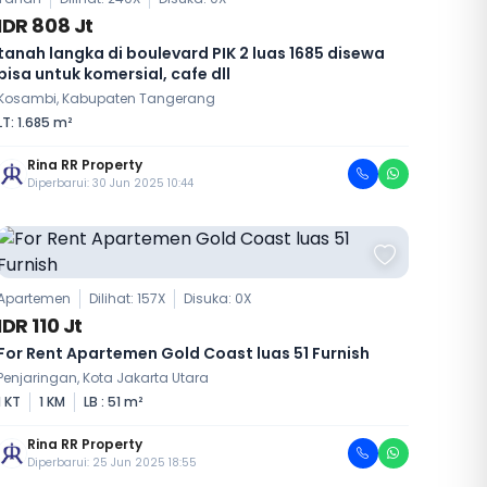
IDR 808 Jt
tanah langka di boulevard PIK 2 luas 1685 disewa
bisa untuk komersial, cafe dll
Kosambi, Kabupaten Tangerang
LT: 1.685 m²
Rina RR Property
Diperbarui: 30 Jun 2025 10:44
Apartemen
Dilihat: 157X
Disuka:
0
X
IDR 110 Jt
For Rent Apartemen Gold Coast luas 51 Furnish
Penjaringan, Kota Jakarta Utara
1 KT
1 KM
LB : 51 m²
Rina RR Property
Diperbarui: 25 Jun 2025 18:55