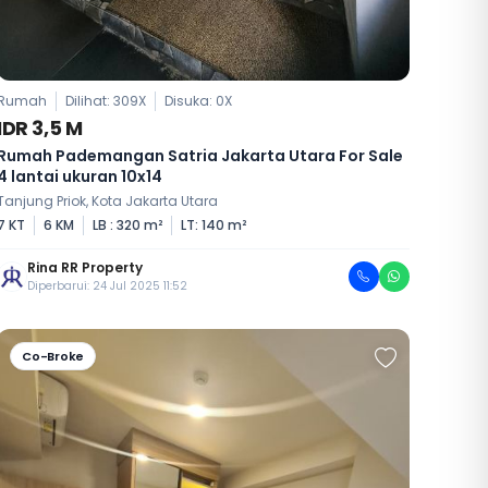
Rumah
Dilihat: 309X
Disuka:
0
X
IDR 3,5 M
Rumah Pademangan Satria Jakarta Utara For Sale
4 lantai ukuran 10x14
Tanjung Priok, Kota Jakarta Utara
7 KT
6 KM
LB : 320 m²
LT: 140 m²
Rina RR Property
Diperbarui: 24 Jul 2025 11:52
Co-Broke