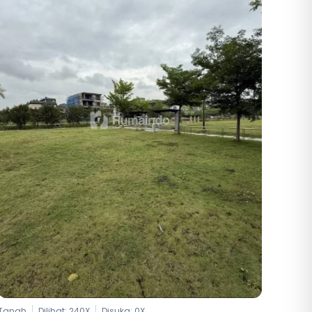
Tanah
Dilihat: 240X
Disuka:
0
X