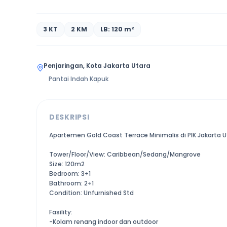
3 KT
2 KM
LB: 120 m²
Penjaringan, Kota Jakarta Utara
Pantai Indah Kapuk
DESKRIPSI
Apartemen Gold Coast Terrace Minimalis di PIK Jakarta U
Tower/Floor/View: Caribbean/Sedang/Mangrove
Size: 120m2
Bedroom: 3+1
Bathroom: 2+1
Condition: Unfurnished Std
Fasility:
-Kolam renang indoor dan outdoor