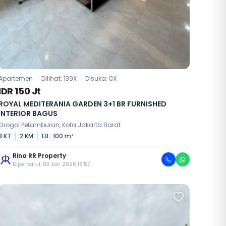
Apartemen
Dilihat: 139X
Disuka:
0
X
IDR 150 Jt
ROYAL MEDITERANIA GARDEN 3+1 BR FURNISHED
INTERIOR BAGUS
Grogol Petamburan, Kota Jakarta Barat
3 KT
2 KM
LB : 100 m²
Rina RR Property
Diperbarui: 03 Jan 2026 16:57