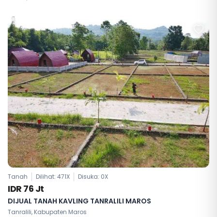
Tanah
Dilihat: 471X
Disuka:
0
X
IDR 76 Jt
DIJUAL TANAH KAVLING TANRALILI MAROS
Tanralili, Kabupaten Maros