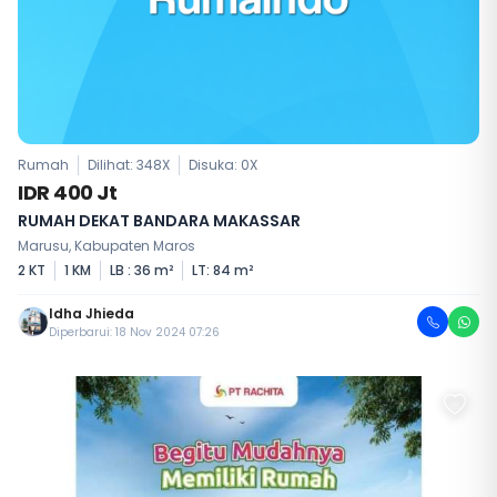
Rumah
Dilihat: 348X
Disuka:
0
X
IDR 400 Jt
RUMAH DEKAT BANDARA MAKASSAR
Marusu, Kabupaten Maros
2 KT
1 KM
LB : 36 m²
LT: 84 m²
Idha Jhieda
Diperbarui: 18 Nov 2024 07:26