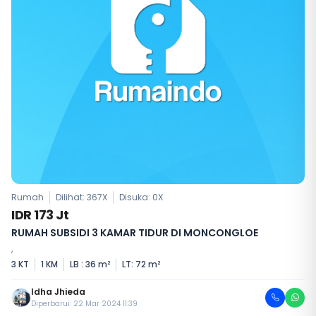
Rumah
Dilihat: 367X
Disuka:
0
X
IDR 173 Jt
RUMAH SUBSIDI 3 KAMAR TIDUR DI MONCONGLOE
,
3 KT
1 KM
LB : 36 m²
LT: 72 m²
Idha Jhieda
Diperbarui: 22 Mar 2024 11:39