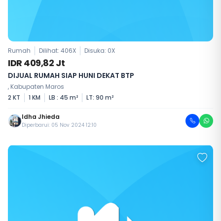
Rumah
Dilihat: 406X
Disuka:
0
X
IDR 409,82 Jt
DIJUAL RUMAH SIAP HUNI DEKAT BTP
, Kabupaten Maros
2 KT
1 KM
LB : 45 m²
LT: 90 m²
Idha Jhieda
Diperbarui: 05 Nov 2024 12:10