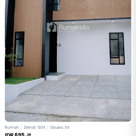
Rumah
Dilihat: 130X
Disuka:
0
X
IDR 695 Jt