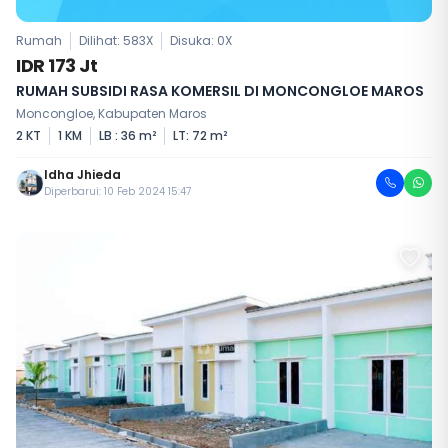
Rumah
Dilihat: 583X
Disuka:
0
X
IDR 173 Jt
RUMAH SUBSIDI RASA KOMERSIL DI MONCONGLOE MAROS
Moncongloe, Kabupaten Maros
2 KT
1 KM
LB : 36 m²
LT: 72 m²
Idha Jhieda
Diperbarui: 10 Feb 2024 15:47