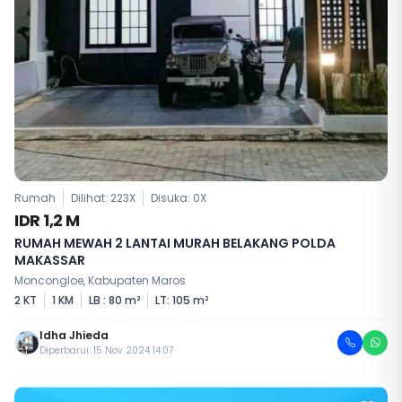
Rumah
Dilihat: 223X
Disuka:
0
X
IDR 1,2 M
RUMAH MEWAH 2 LANTAI MURAH BELAKANG POLDA
MAKASSAR
Moncongloe, Kabupaten Maros
2 KT
1 KM
LB : 80 m²
LT: 105 m²
Idha Jhieda
Diperbarui: 15 Nov 2024 14:07