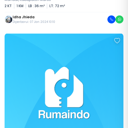
2 KT
1 KM
LB : 36 m²
LT: 72 m²
Idha Jhieda
Diperbarui: 07 Jan 2024 10:10