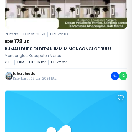
Rumah
Dilihat: 285X
Disuka:
0
X
IDR 173 Jt
RUMAH DUBSIDI DEPAN IMMIM MONCONGLOE BULU
Moncongloe, Kabupaten Maros
2 KT
1 KM
LB : 36 m²
LT: 72 m²
Idha Jhieda
Diperbarui: 08 Jan 2024 18:21