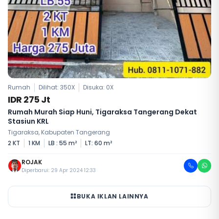
Rumah
Dilihat: 350X
Disuka:
0
X
IDR 275 Jt
Rumah Murah Siap Huni, Tigaraksa Tangerang Dekat
Stasiun KRL
Tigaraksa, Kabupaten Tangerang
2 KT
1 KM
LB : 55 m²
LT: 60 m²
ROJAK
Diperbarui: 29 Apr 2024 12:33
BUKA IKLAN LAINNYA