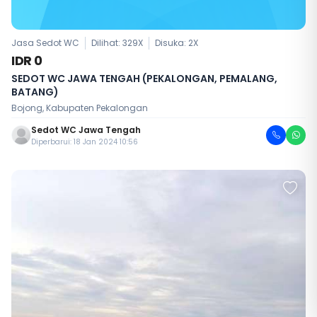
Jasa Sedot WC
Dilihat: 329X
Disuka:
2
X
IDR 0
SEDOT WC JAWA TENGAH (PEKALONGAN, PEMALANG,
BATANG)
Bojong, Kabupaten Pekalongan
Sedot WC Jawa Tengah
Diperbarui: 18 Jan 2024 10:56