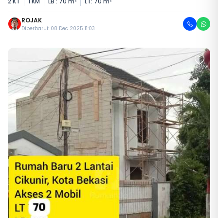
2 KT
1 KM
LB : 70 m²
LT: 70 m²
ROJAK
Diperbarui: 08 Dec 2025 11:03