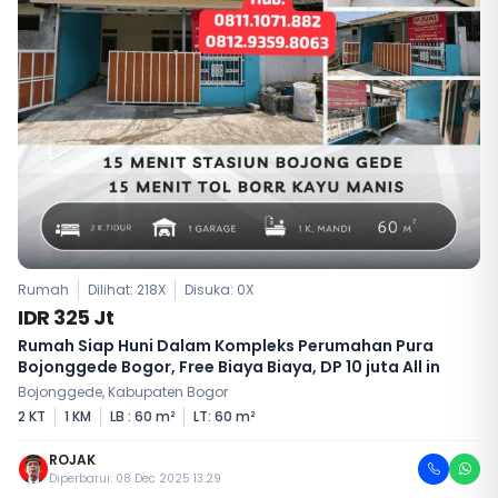
Rumah
Dilihat: 218X
Disuka:
0
X
IDR 325 Jt
Rumah Siap Huni Dalam Kompleks Perumahan Pura
Bojonggede Bogor, Free Biaya Biaya, DP 10 juta All in
Bojonggede, Kabupaten Bogor
2 KT
1 KM
LB : 60 m²
LT: 60 m²
ROJAK
Diperbarui: 08 Dec 2025 13:29