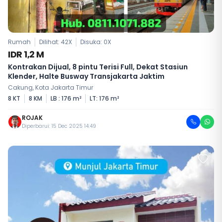
Rumah
Dilihat: 42X
Disuka:
0
X
IDR 1,2 M
Kontrakan Dijual, 8 pintu Terisi Full, Dekat Stasiun
Klender, Halte Busway Transjakarta Jaktim
Cakung, Kota Jakarta Timur
8 KT
8 KM
LB : 176 m²
LT: 176 m²
ROJAK
Diperbarui: 15 Dec 2025 14:49