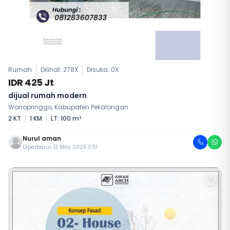
Rumah
Dilihat: 278X
Disuka:
0
X
IDR 425 Jt
dijual rumah modern
Wonopringgo, Kabupaten Pekalongan
2 KT
1 KM
LT: 100 m²
Nurul aman
Diperbarui: 13 May 2025 11:51