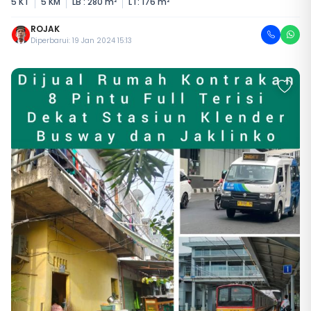
5 KT
5 KM
LB : 280 m²
LT: 176 m²
ROJAK
Diperbarui: 19 Jan 2024 15:13