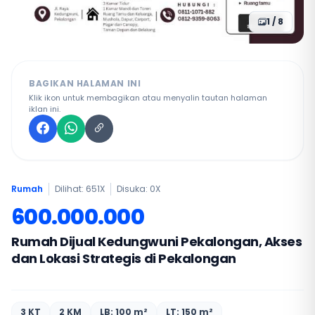
1 / 8
BAGIKAN HALAMAN INI
Klik ikon untuk membagikan atau menyalin tautan halaman
iklan ini.
Rumah
Dilihat: 651X
Disuka:
0
X
600.000.000
Rumah Dijual Kedungwuni Pekalongan, Akses
dan Lokasi Strategis di Pekalongan
3 KT
2 KM
LB: 100 m²
LT: 150 m²