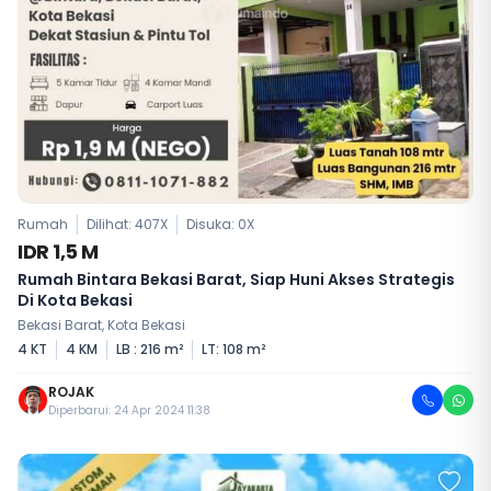
Rumah
Dilihat: 407X
Disuka:
0
X
IDR 1,5 M
Rumah Bintara Bekasi Barat, Siap Huni Akses Strategis
Di Kota Bekasi
Bekasi Barat, Kota Bekasi
4 KT
4 KM
LB : 216 m²
LT: 108 m²
ROJAK
Diperbarui: 24 Apr 2024 11:38