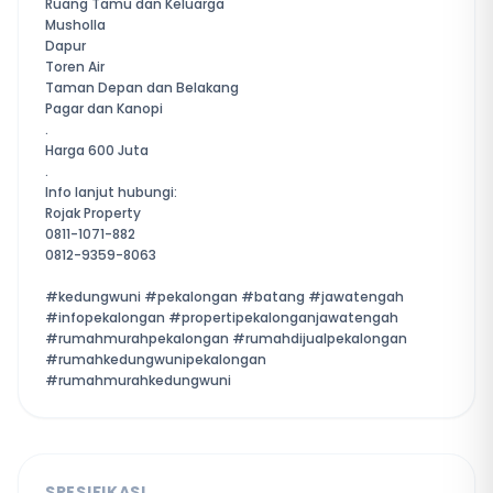
Ruang Tamu dan Keluarga
Musholla
Dapur
Toren Air
Taman Depan dan Belakang
Pagar dan Kanopi
.
Harga 600 Juta
.
Info lanjut hubungi:
Rojak Property
0811-1071-882
0812-9359-8063
#kedungwuni #pekalongan #batang #jawatengah
#infopekalongan #propertipekalonganjawatengah
#rumahmurahpekalongan #rumahdijualpekalongan
#rumahkedungwunipekalongan
#rumahmurahkedungwuni
SPESIFIKASI