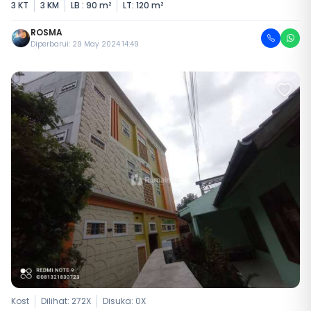
3 KT
3 KM
LB : 90 m²
LT: 120 m²
ROSMA
Diperbarui: 29 May 2024 14:49
Kost
Dilihat: 272X
Disuka:
0
X