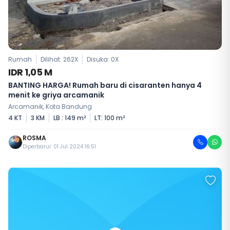
Rumah
Dilihat: 262X
Disuka:
0
X
IDR 1,05 M
BANTING HARGA! Rumah baru di cisaranten hanya 4
menit ke griya arcamanik
Arcamanik, Kota Bandung
4 KT
3 KM
LB : 149 m²
LT: 100 m²
ROSMA
Diperbarui: 01 Jul 2024 16:51