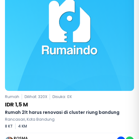
Rumah
Dilihat: 320X
Disuka:
0
X
IDR 1,5 M
Rumah 2lt harus renovasi di cluster riung bandung
Rancasari, Kota Bandung
8 KT
4 KM
ROSMA