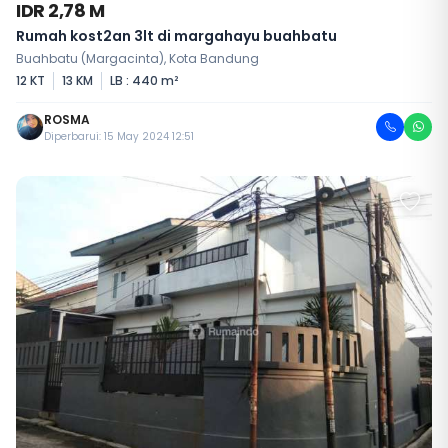
IDR 2,78 M
Rumah kost2an 3lt di margahayu buahbatu
Buahbatu (Margacinta), Kota Bandung
12 KT
13 KM
LB : 440 m²
ROSMA
Diperbarui: 15 May 2024 12:51