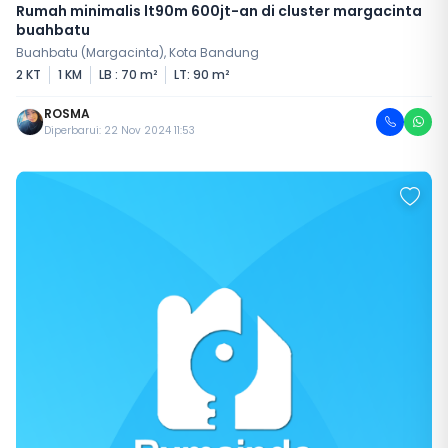
Rumah minimalis lt90m 600jt-an di cluster margacinta
buahbatu
Buahbatu (Margacinta), Kota Bandung
2 KT
1 KM
LB : 70 m²
LT: 90 m²
ROSMA
Diperbarui: 22 Nov 2024 11:53