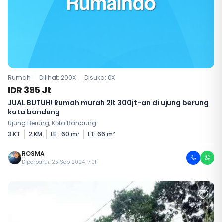
Rumah
Dilihat: 200X
Disuka:
0
X
IDR 395 Jt
JUAL BUTUH! Rumah murah 2lt 300jt-an di ujung berung
kota bandung
Ujung Berung, Kota Bandung
3 KT
2 KM
LB : 60 m²
LT: 66 m²
ROSMA
Diperbarui: 25 Sep 2024 17:01