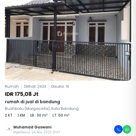
Rumah
Dilihat: 242X
Disuka:
1
X
IDR 175,08 Jt
rumah di jual di bandung
Buahbatu (Margacinta), Kota Bandung
2 KT
1 KM
LB : 30 m²
LT: 50 m²
Muhamad Guswani
Diperbarui: 24 Nov 2023 21:07