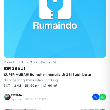
Rumah
Dilihat: 372X
Disuka:
0
X
IDR 385 Jt
SUPER MURAH! Rumah minimalis di GBI Buah batu
Bojongsoang, Kabupaten Bandung
3 KT
2 KM
LB : 60 m²
LT: 60 m²
ROSMA
Diperbarui: 30 Dec 2023 11:23