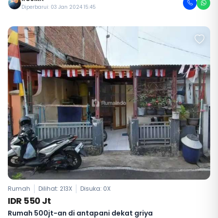
Diperbarui: 03 Jan 2024 15:45
Rumah
Dilihat: 213X
Disuka:
0
X
IDR 550 Jt
Rumah 500jt-an di antapani dekat griya