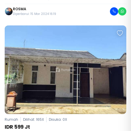
ROSMA
Diperbarui: 15 Mar 2024 16:19
Rumah
Dilihat: 165X
Disuka:
0
X
IDR 599 Jt