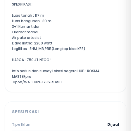
SPESIFIKASI :
Luas tanah : 117 m
Luas bangunan : 80 m
3+1 Kamar tidur
1 Kamar mandi
Air pake artesist
Daya listrik : 2200 watt
Legilitas : SHM,IMB,PBB(Lengkap bisa KPR)
HARGA : 750 JT NEGO!
Info serius dan survey Lokasi segera HUB : ROSMA
MASTERpro
Tlpon/WA : 0821-1735-5490
SPESIFIKASI
Tipe Iklan
Dijual