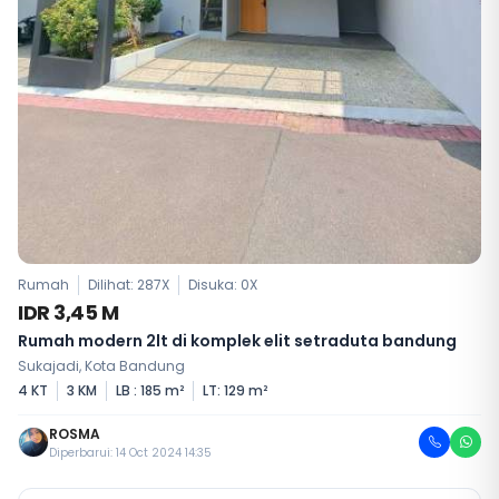
Rumah
Dilihat: 287X
Disuka:
0
X
IDR 3,45 M
Rumah modern 2lt di komplek elit setraduta bandung
Sukajadi, Kota Bandung
4 KT
3 KM
LB : 185 m²
LT: 129 m²
ROSMA
Diperbarui: 14 Oct 2024 14:35