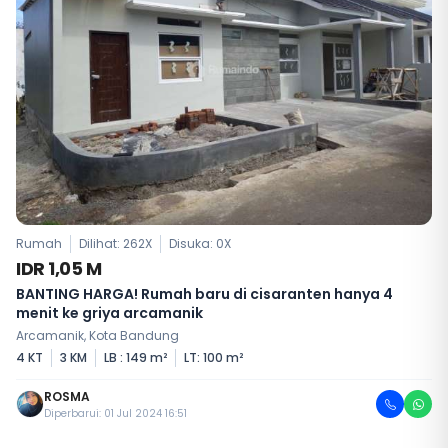
Rumah
Dilihat: 262X
Disuka:
0
X
IDR 1,05 M
BANTING HARGA! Rumah baru di cisaranten hanya 4
menit ke griya arcamanik
Arcamanik, Kota Bandung
4 KT
3 KM
LB : 149 m²
LT: 100 m²
ROSMA
Diperbarui: 01 Jul 2024 16:51