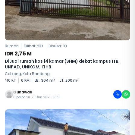
Rumah
Dilihat: 23X
Disuka:
0
X
IDR 2,75 M
DiJual rumah kos 14 kamar (SHM) dekat kampus ITB,
UNPAD, UNIKOM, ITHB
Coblong, Kota Bandung
>10 KT
6 KM
LB : 304 m²
LT: 200 m²
Gunawan
Diperbarui: 29 Jun 2026 08:51