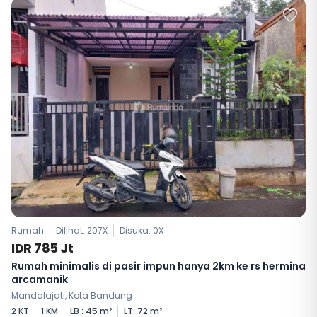
Rumah
Dilihat: 207X
Disuka:
0
X
IDR 785 Jt
Rumah minimalis di pasir impun hanya 2km ke rs hermina
arcamanik
Mandalajati, Kota Bandung
2 KT
1 KM
LB : 45 m²
LT: 72 m²