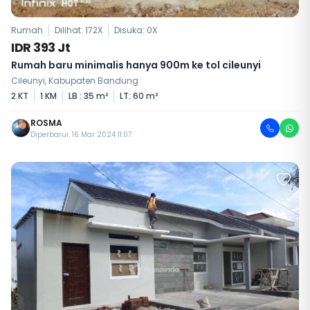
Rumah
Dilihat: 172X
Disuka:
0
X
IDR 393 Jt
Rumah baru minimalis hanya 900m ke tol cileunyi
Cileunyi, Kabupaten Bandung
2 KT
1 KM
LB : 35 m²
LT: 60 m²
ROSMA
Diperbarui: 16 Mar 2024 11:07