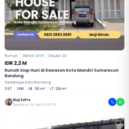
Rumah
Dilihat: 207X
Disuka:
0
X
IDR 2,2 M
Rumah Siap Huni di Kawasan Kota Mandiri Sumarecon
Bandung
Gedebage, Kota Bandung
2 KT
1 KM
LB : 110 m²
LT: 128 m²
Muji ExPro
Diperbarui: 06 Sep 2024 17:01