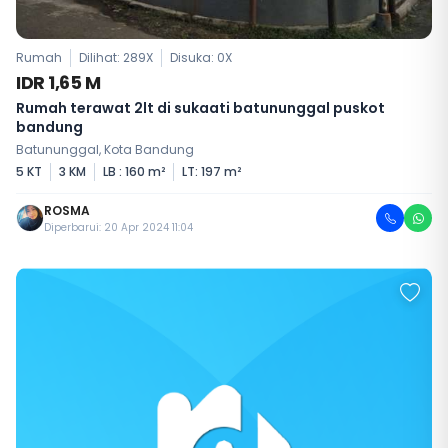
Rumah
Dilihat: 289X
Disuka:
0
X
IDR 1,65 M
Rumah terawat 2lt di sukaati batununggal puskot
bandung
Batununggal, Kota Bandung
5 KT
3 KM
LB : 160 m²
LT: 197 m²
ROSMA
Diperbarui: 20 Apr 2024 11:04