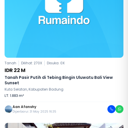
Tanah
Dilihat: 270X
Disuka:
0
X
IDR 22 M
Tanah Pasir Putih di Tebing Bingin Uluwatu Bali View
Sunset
Kuta Selatan, Kabupaten Badung
LT: 1.883 m²
Aan Afanshy
Diperbarui: 31 May 2025 16:35