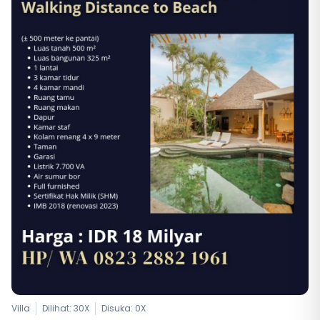
Villa
Dilihat: 30X
Disuka:
0
X