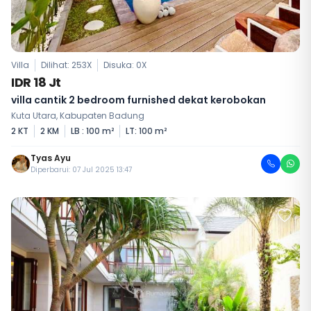
Villa
Dilihat: 253X
Disuka:
0
X
IDR 18 Jt
villa cantik 2 bedroom furnished dekat kerobokan
Kuta Utara, Kabupaten Badung
2 KT
2 KM
LB : 100 m²
LT: 100 m²
Tyas Ayu
Diperbarui: 07 Jul 2025 13:47