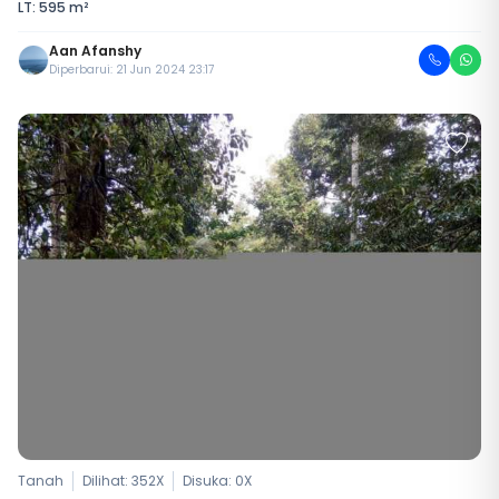
LT: 595 m²
Aan Afanshy
Diperbarui: 21 Jun 2024 23:17
Tanah
Dilihat: 352X
Disuka:
0
X