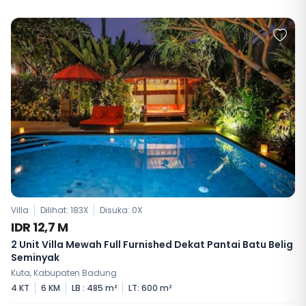
Villa
Dilihat: 183X
Disuka:
0
X
IDR 12,7 M
2 Unit Villa Mewah Full Furnished Dekat Pantai Batu Belig
Seminyak
Kuta, Kabupaten Badung
4 KT
6 KM
LB : 485 m²
LT: 600 m²