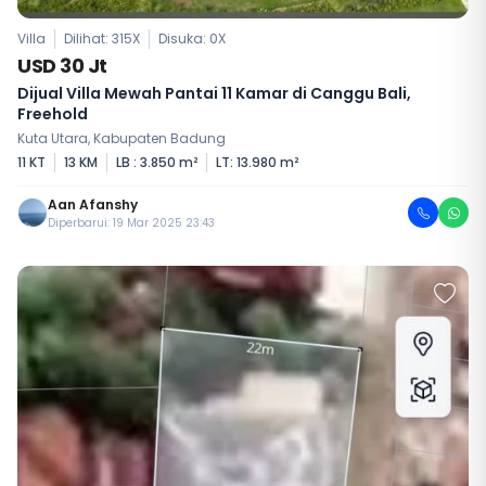
Villa
Dilihat: 315X
Disuka:
0
X
USD 30 Jt
Dijual Villa Mewah Pantai 11 Kamar di Canggu Bali,
Freehold
Kuta Utara, Kabupaten Badung
11 KT
13 KM
LB : 3.850 m²
LT: 13.980 m²
Aan Afanshy
Diperbarui: 19 Mar 2025 23:43