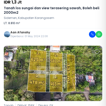
IDR 1,3 Jt
Tanah los sungai dan view terasering sawah, Boleh beli
2000m2
Sidemen, Kabupaten Karangasem
LT: 8.810 m²
Aan Afanshy
Diperbarui: 01 May 2024 22:08
Tanah
Dilihat: 158X
Disuka:
0
X