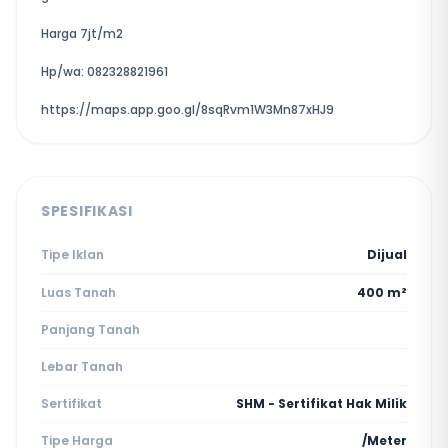
Harga 7jt/m2
Hp/wa: 082328821961
https://maps.app.goo.gl/8sqRvm1W3Mn87xHJ9
SPESIFIKASI
Tipe Iklan
Dijual
Luas Tanah
400 m²
Panjang Tanah
Lebar Tanah
Sertifikat
SHM - Sertifikat Hak Milik
Tipe Harga
/Meter