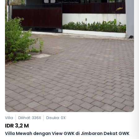
Villa
Dilihat: 336X
Disuka:
0
X
IDR 3,2 M
Villa Mewah dengan View GWK di Jimbaran Dekat GWK