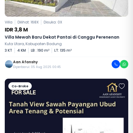
Villa
Dilihat: 168X
Disuka:
0
X
IDR 3,8 M
Villa Mewah Baru Dekat Pantai di Canggu Perenenan
Kuta Utara, Kabupaten Badung
3 KT
4 KM
LB : 190 m²
LT: 135 m²
Aan Afanshy
Diperbarui: 05 Aug 2025 00:45
Co-Broke