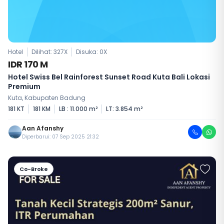
Hotel
Dilihat: 327X
Disuka:
0
X
IDR 170 M
Hotel Swiss Bel Rainforest Sunset Road Kuta Bali Lokasi
Premium
Kuta, Kabupaten Badung
181 KT
181 KM
LB : 11.000 m²
LT: 3.854 m²
Aan Afanshy
Diperbarui: 07 Sep 2025 21:32
Co-Broke