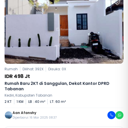
Rumah
Dilihat: 392X
Disuka:
0
X
IDR 498 Jt
Rumah Baru 2KT di Sanggulan, Dekat Kantor DPRD
Tabanan
Kediri, Kabupaten Tabanan
2 KT
1 KM
LB : 40 m²
LT: 60 m²
Aan Afanshy
Diperbarui: 16 Mar 2025 08:37