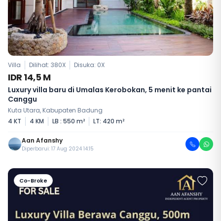
Villa
Dilihat: 380X
Disuka:
0
X
IDR 14,5 M
Luxury villa baru di Umalas Kerobokan, 5 menit ke pantai
Canggu
Kuta Utara, Kabupaten Badung
4 KT
4 KM
LB : 550 m²
LT: 420 m²
Aan Afanshy
Diperbarui: 17 Aug 2024 14:15
Co-Broke