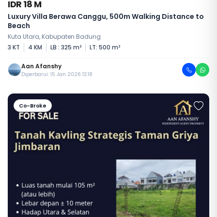
IDR 18 M
Luxury Villa Berawa Canggu, 500m Walking Distance to
Beach
Kuta Utara, Kabupaten Badung
3 KT
4 KM
LB : 325 m²
LT: 500 m²
Aan Afanshy
Diperbarui: 15 Jan 2026 13:18
Co-Broke