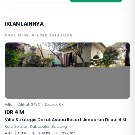
IKLAN LAINNYA
KAMU MEMILIKI 1.246 DATA IKLAN
Villa
Dilihat: 343X
Disuka:
0
X
IDR 4 M
Villa Strategis Dekat Ayana Resort Jimbaran Dijual 4 M
Kuta Selatan, Kabupaten Badung
4 KT
5 KM
LB : 200 m²
LT: 237 m²