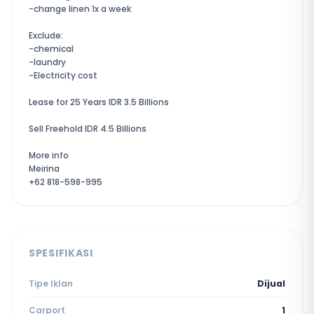
-change linen 1x a week
Exclude:
-chemical
-laundry
-Electricity cost
Lease for 25 Years IDR 3.5 Billions
Sell Freehold IDR 4.5 Billions
More info
Meirina
+62 818-598-995
SPESIFIKASI
Tipe Iklan
Dijual
Carport
1