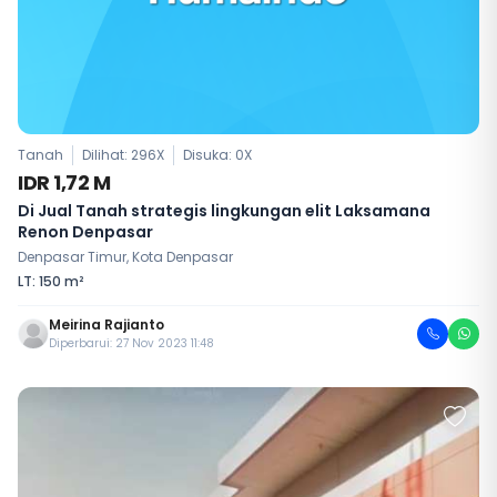
Tanah
Dilihat: 296X
Disuka:
0
X
IDR 1,72 M
Di Jual Tanah strategis lingkungan elit Laksamana
Renon Denpasar
Denpasar Timur, Kota Denpasar
LT: 150 m²
Meirina Rajianto
Diperbarui: 27 Nov 2023 11:48