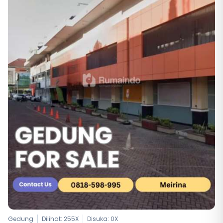
Gedung
Dilihat: 255X
Disuka:
0
X