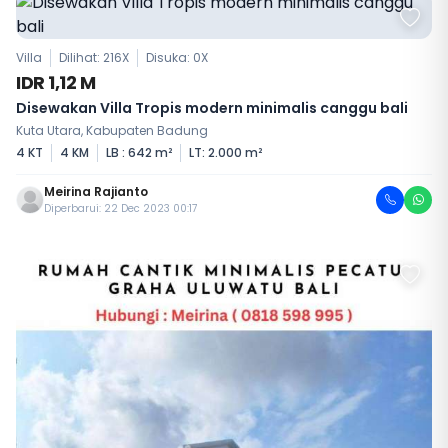
Villa
Dilihat: 216X
Disuka:
0
X
IDR 1,12 M
Disewakan Villa Tropis modern minimalis canggu bali
Kuta Utara, Kabupaten Badung
4 KT
4 KM
LB : 642 m²
LT: 2.000 m²
Meirina Rajianto
Diperbarui: 22 Dec 2023 00:17