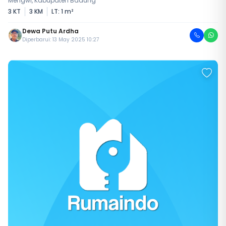
Mengwi, Kabupaten Badung
3 KT
3 KM
LT: 1 m²
Dewa Putu Ardha
Diperbarui: 13 May 2025 10:27