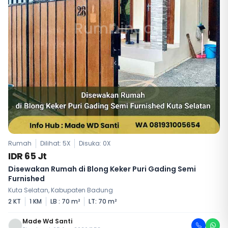
Rumah
Dilihat: 5X
Disuka:
0
X
IDR 65 Jt
Disewakan Rumah di Blong Keker Puri Gading Semi
Furnished
Kuta Selatan, Kabupaten Badung
2 KT
1 KM
LB : 70 m²
LT: 70 m²
Made Wd Santi