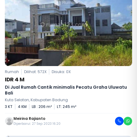
Rumah
Dilihat: 572X
Disuka:
0
X
IDR 4 M
Di Jual Rumah Cantik minimalis Pecatu Graha Uluwatu
Bali
Kuta Selatan, Kabupaten Badung
3 KT
4 KM
LB : 206 m²
LT: 245 m²
Meirina Rajianto
Diperbarui: 27 Sep 2023 16:20