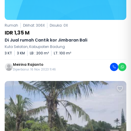
Rumah
Dilihat: 306X
Disuka:
0
X
IDR 1,35 M
Di Jual rumah Cantik kor Jimbaran Bali
Kuta Selatan, Kabupaten Badung
3 KT
3 KM
LB : 200 m²
LT: 100 m²
Meirina Rajianto
Diperbarui: 16 Nov 2023 11:46