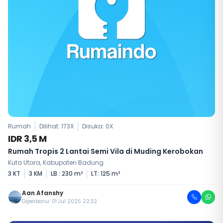
Rumah
Dilihat: 173X
Disuka:
0
X
IDR 3,5 M
Rumah Tropis 2 Lantai Semi Vila di Muding Kerobokan
Kuta Utara, Kabupaten Badung
3 KT
3 KM
LB : 230 m²
LT: 125 m²
Aan Afanshy
Diperbarui: 01 Jul 2025 22:32