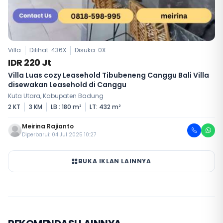
Villa
Dilihat: 436X
Disuka:
0
X
IDR 220 Jt
Villa Luas cozy Leasehold Tibubeneng Canggu Bali Villa
disewakan Leasehold di Canggu
Kuta Utara, Kabupaten Badung
2 KT
3 KM
LB : 180 m²
LT: 432 m²
Meirina Rajianto
Diperbarui: 04 Jul 2025 10:27
BUKA IKLAN LAINNYA