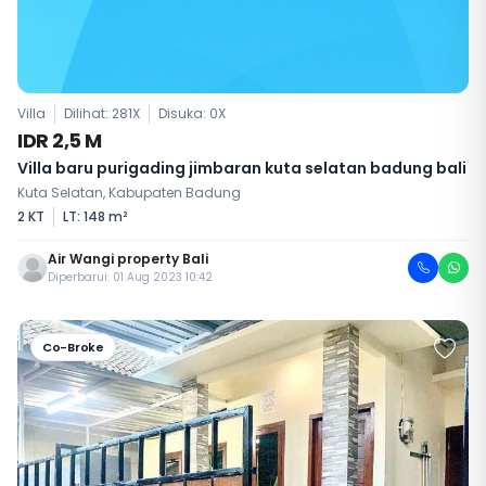
Villa
Dilihat: 281X
Disuka:
0
X
IDR 2,5 M
Villa baru purigading jimbaran kuta selatan badung bali
Kuta Selatan, Kabupaten Badung
2 KT
LT: 148 m²
Air Wangi property Bali
Diperbarui: 01 Aug 2023 10:42
Co-Broke