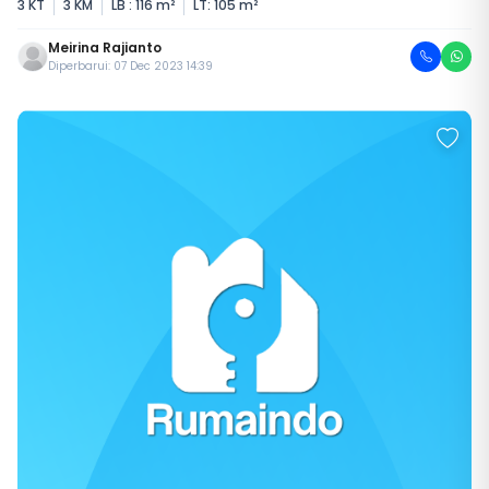
3 KT
3 KM
LB : 116 m²
LT: 105 m²
Meirina Rajianto
Diperbarui: 07 Dec 2023 14:39