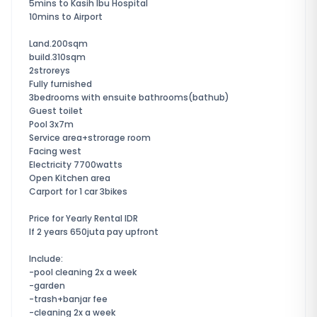
5mins to Kasih Ibu Hospital
10mins to Airport
Land.200sqm
build.310sqm
2stroreys
Fully furnished
3bedrooms with ensuite bathrooms(bathub)
Guest toilet
Pool 3x7m
Service area+strorage room
Facing west
Electricity 7700watts
Open Kitchen area
Carport for 1 car 3bikes
Price for Yearly Rental IDR
If 2 years 650juta pay upfront
Include:
-pool cleaning 2x a week
-garden
-trash+banjar fee
-cleaning 2x a week