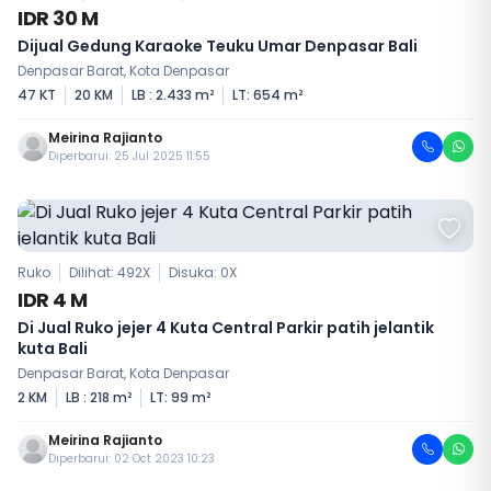
IDR 30 M
Dijual Gedung Karaoke Teuku Umar Denpasar Bali
Denpasar Barat, Kota Denpasar
47 KT
20 KM
LB : 2.433 m²
LT: 654 m²
Meirina Rajianto
Diperbarui: 25 Jul 2025 11:55
Ruko
Dilihat: 492X
Disuka:
0
X
IDR 4 M
Di Jual Ruko jejer 4 Kuta Central Parkir patih jelantik
kuta Bali
Denpasar Barat, Kota Denpasar
2 KM
LB : 218 m²
LT: 99 m²
Meirina Rajianto
Diperbarui: 02 Oct 2023 10:23