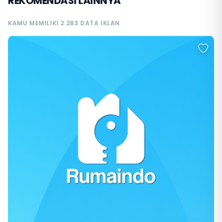
REKOMENDASI LAINNYA
KAMU MEMILIKI 2.283 DATA IKLAN