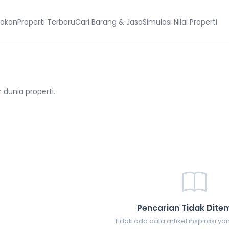
wakan
Properti Terbaru
Cari Barang & Jasa
Simulasi Nilai Properti
dunia properti.
Pencarian Tidak Dite
Tidak ada data artikel inspirasi y