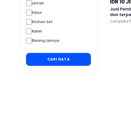
IDR 10 Jt
Lemari
Jual Pemb
Kasur
dan terp
Cempaka Put
Kitchen Set
Kabel
Barang Lainnya
CARI DATA