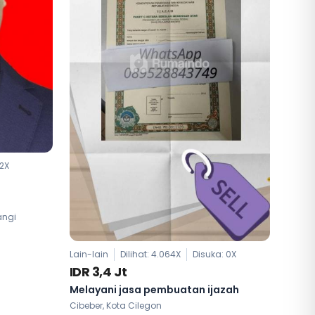
2
X
angi
Lain-lain
Dilihat: 4.064X
Disuka:
0
X
IDR 3,4 Jt
Melayani jasa pembuatan ijazah
Cibeber, Kota Cilegon