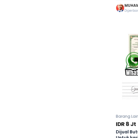
MUHAM
Diperbar
Barang Lai
IDR 8 Jt
Dijual Butu
Untuk kar