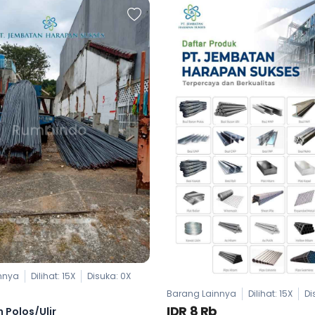
nnya
Dilihat: 15X
Disuka:
0
X
Barang Lainnya
Dilihat: 15X
Di
IDR 8 Rb
n Polos/Ulir