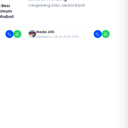
 Besi
Cengkareng, Kota Jakarta Barat
inimum
ahabat
Nada JHS
Diperbarui: 24 Jul 2026 14:53