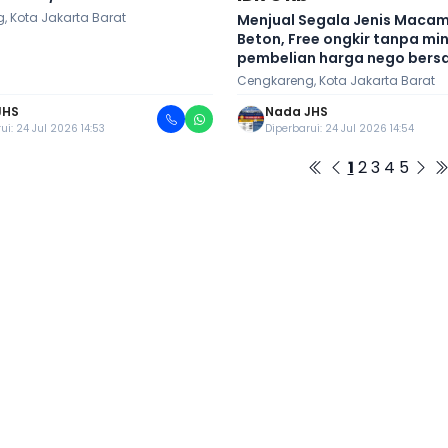
, Kota Jakarta Barat
Menjual Segala Jenis Macam
Beton, Free ongkir tanpa m
pembelian harga nego bers
Cengkareng, Kota Jakarta Barat
JHS
Nada JHS
ui: 24 Jul 2026 14:53
Diperbarui: 24 Jul 2026 14:54
1
2
3
4
5