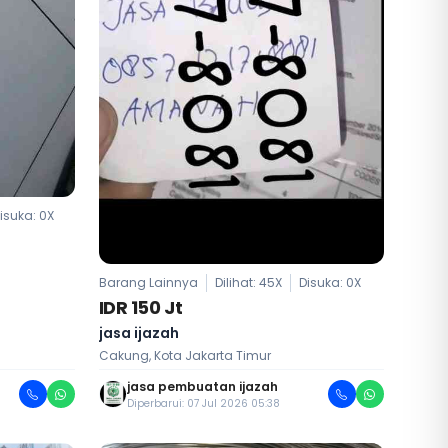
isuka:
0
X
Barang Lainnya
Dilihat: 45X
Disuka:
0
X
IDR 150 Jt
jasa ijazah
Cakung, Kota Jakarta Timur
jasa pembuatan ijazah
Diperbarui: 07 Jul 2026 05:38