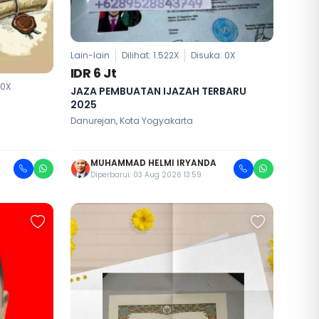
Lain-lain
Dilihat: 1.522X
Disuka:
0
X
IDR 6 Jt
:
0
X
JAZA PEMBUATAN IJAZAH TERBARU
2025
Danurejan, Kota Yogyakarta
MUHAMMAD HELMI IRYANDA
Diperbarui: 03 Aug 2026 13:59