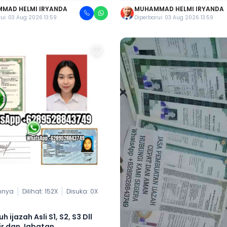
MAD HELMI IRYANDA
MUHAMMAD HELMI IRYANDA
ui: 03 Aug 2026 13:59
Diperbarui: 03 Aug 2026 13:59
nnya
Dilihat: 152X
Disuka:
0
X
h ijazah Asli S1, S2, S3 Dll
ir dan Jabatan