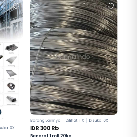
Barang Lainnya
Dilihat: 11X
Disuka:
0
X
IDR 300 Rb
suka:
0
X
Bendrat 1 roll 20kg