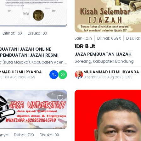
Dilihat: 16X
Disuka:
0
X
Lain-lain
Dilihat: 659X
Disuka
IDR 8 Jt
BUATAN IJAZAH ONLINE
JAZA PEMBUATAN IJAZAH
 PEMBUATAN IJAZAH RESMI
Soreang, Kabupaten Bandung
Kota Malaka (Kuta Malaka), Kabupaten Aceh Besar
MAD HELMI IRYANDA
MUHAMMAD HELMI IRYANDA
ui: 03 Aug 2026 13:59
Diperbarui: 03 Aug 2026 13:59
nnya
Dilihat: 72X
Disuka:
0
X