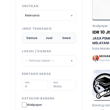
URUTKAN
Relevansi
Wallpaper
JENIS TRANSAKSI
IDR 10 Jt
Semua
Jual
Sewa
JASA PEM
MELAYANI
LOKASI / DAERAH
MUHAM
-- Semua Lokasi --
Diperbar
RENTANG HARGA
MIN
MAX
KATEGORI BARANG
Wallpaper
Barang Lai