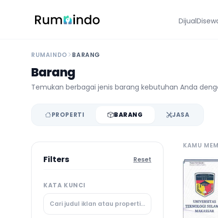
Dijual
Disew
RUMAINDO
BARANG
Barang
Temukan berbagai jenis barang kebutuhan Anda denga
PROPERTI
BARANG
JASA
KAMU MEMI
Filters
Reset
KATA KUNCI