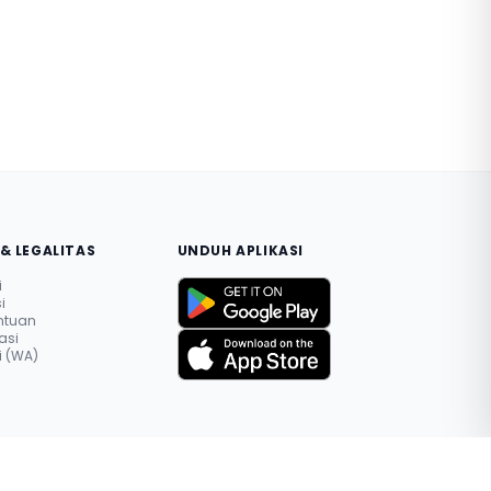
& LEGALITAS
UNDUH APLIKASI
i
i
entuan
asi
 (WA)