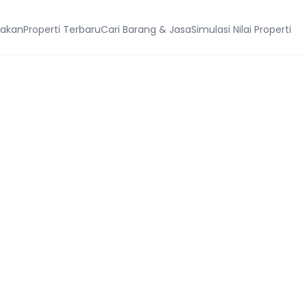
wakan
Properti Terbaru
Cari Barang & Jasa
Simulasi Nilai Properti