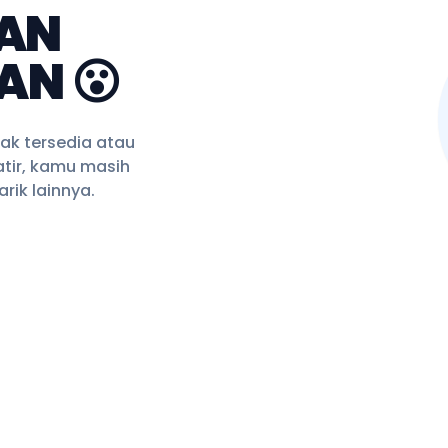
AN
AN 😮
ak tersedia atau
tir, kamu masih
rik lainnya.