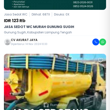
Jasa Sedot WC
Dilihat: 687X
Disuka:
0
X
IDR 123 Rb
JASA SEDOT WC MURAH GUNUNG SUGIH
Gunung Sugih, Kabupaten Lampung Tengah
CV AKURAT JAYA
Diperbarui: 14 Nov 2024 10:33