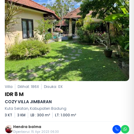
Villa
Dilihat: 186X
Disuka:
0
X
IDR 8 M
COZY VILLA JIMBARAN
Kuta Selatan, Kabupaten Badung
3 KT
3 KM
LB : 300 m²
LT: 1.000 m²
Hendra balma
Diperbarui: 15 Apr 2023 06:30