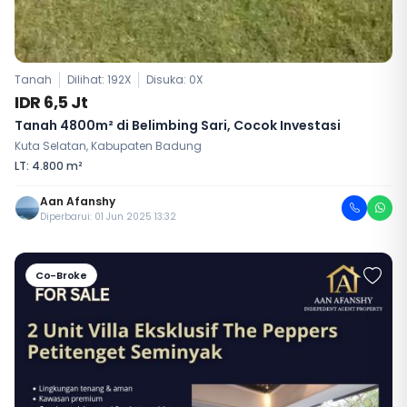
Tanah
Dilihat: 192X
Disuka:
0
X
IDR 6,5 Jt
Tanah 4800m² di Belimbing Sari, Cocok Investasi
Kuta Selatan, Kabupaten Badung
LT: 4.800 m²
Aan Afanshy
Diperbarui: 01 Jun 2025 13:32
Co-Broke