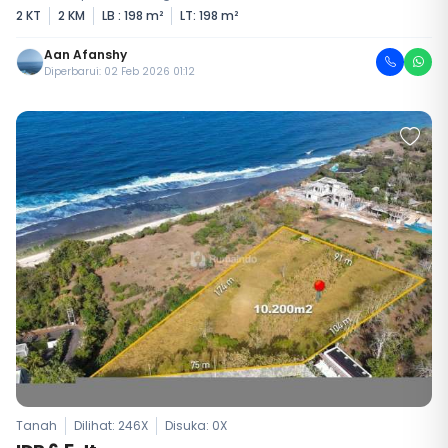
2 KT
2 KM
LB : 198 m²
LT: 198 m²
Aan Afanshy
Diperbarui: 02 Feb 2026 01:12
Tanah
Dilihat: 246X
Disuka:
0
X