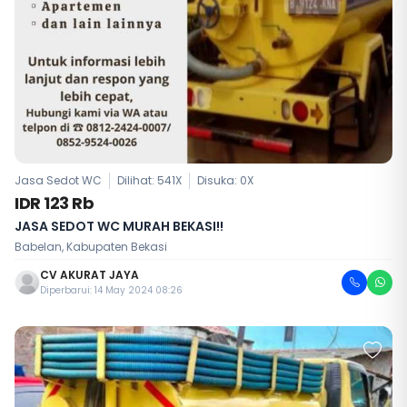
Jasa Sedot WC
Dilihat: 541X
Disuka:
0
X
IDR 123 Rb
JASA SEDOT WC MURAH BEKASI!!
Babelan, Kabupaten Bekasi
CV AKURAT JAYA
Diperbarui: 14 May 2024 08:26