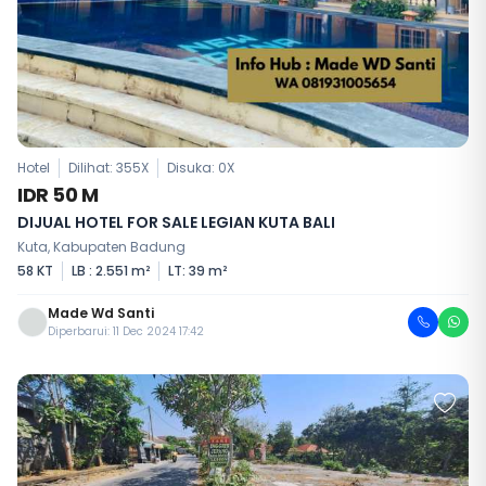
Hotel
Dilihat: 355X
Disuka:
0
X
IDR 50 M
DIJUAL HOTEL FOR SALE LEGIAN KUTA BALI
Kuta, Kabupaten Badung
58 KT
LB : 2.551 m²
LT: 39 m²
Made Wd Santi
Diperbarui: 11 Dec 2024 17:42