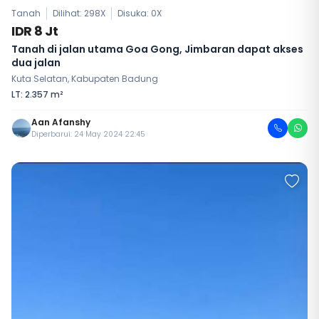
Tanah
Dilihat: 298X
Disuka:
0
X
IDR 8 Jt
Tanah di jalan utama Goa Gong, Jimbaran dapat akses
dua jalan
Kuta Selatan, Kabupaten Badung
LT: 2.357 m²
Aan Afanshy
Diperbarui: 24 May 2024 22:45