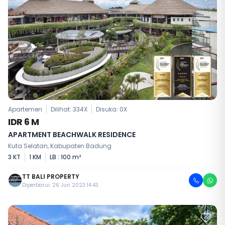
Apartemen
Dilihat: 334X
Disuka:
0
X
IDR 6 M
APARTMENT BEACHWALK RESIDENCE
Kuta Selatan, Kabupaten Badung
3 KT
1 KM
LB : 100 m²
TT BALI PROPERTY
Diperbarui: 26 Jun 2023 14:43