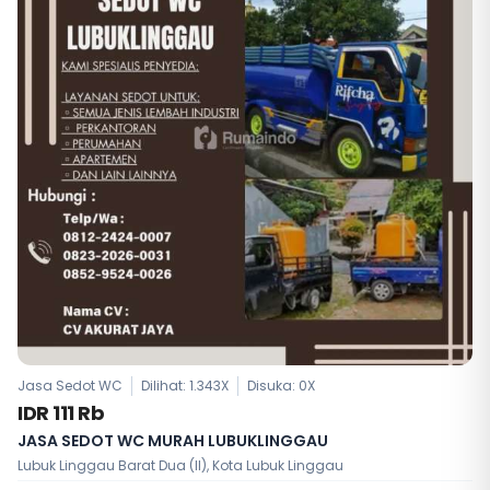
Jasa Sedot WC
Dilihat: 1.343X
Disuka:
0
X
IDR 111 Rb
JASA SEDOT WC MURAH LUBUKLINGGAU
Lubuk Linggau Barat Dua (II), Kota Lubuk Linggau