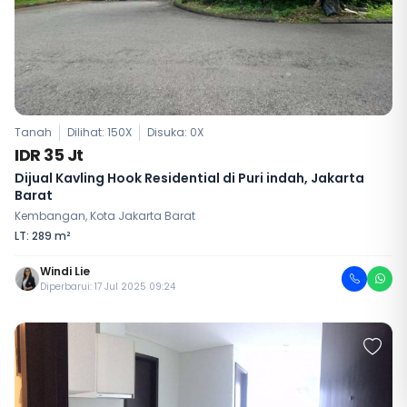
Tanah
Dilihat: 150X
Disuka:
0
X
IDR 35 Jt
Dijual Kavling Hook Residential di Puri indah, Jakarta
Barat
Kembangan, Kota Jakarta Barat
LT: 289 m²
Windi Lie
Diperbarui: 17 Jul 2025 09:24