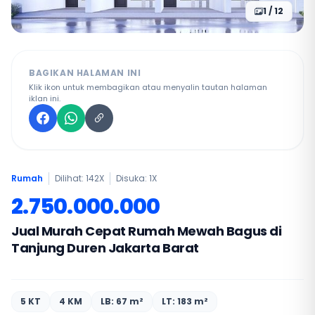
1 / 12
BAGIKAN HALAMAN INI
Klik ikon untuk membagikan atau menyalin tautan halaman
iklan ini.
Rumah
Dilihat: 142X
Disuka:
1
X
2.750.000.000
Jual Murah Cepat Rumah Mewah Bagus di
Tanjung Duren Jakarta Barat
5 KT
4 KM
LB: 67 m²
LT: 183 m²