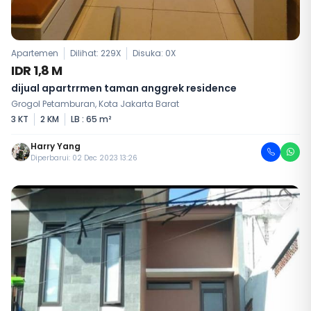
Apartemen
Dilihat: 229X
Disuka:
0
X
IDR 1,8 M
dijual apartrrmen taman anggrek residence
Grogol Petamburan, Kota Jakarta Barat
3 KT
2 KM
LB : 65 m²
Harry Yang
Diperbarui: 02 Dec 2023 13:26