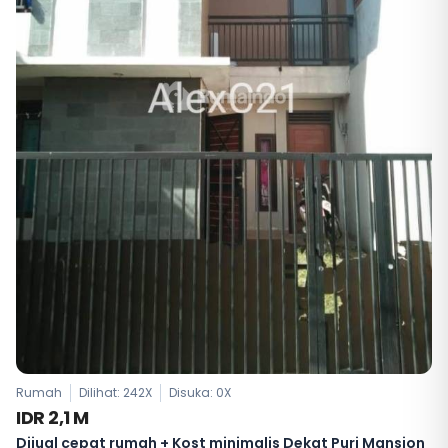
Rumah
Dilihat: 242X
Disuka:
0
X
IDR 2,1 M
Dijual cepat rumah + Kost minimalis Dekat Puri Mansion