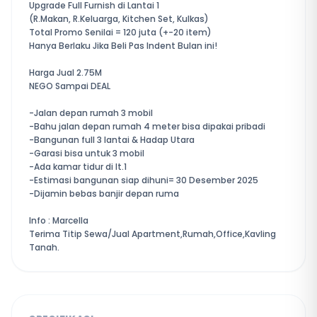
Upgrade Full Furnish di Lantai 1
(R.Makan, R.Keluarga, Kitchen Set, Kulkas)
Total Promo Senilai = 120 juta (+-20 item)
Hanya Berlaku Jika Beli Pas Indent Bulan ini!
Harga Jual 2.75M
NEGO Sampai DEAL
-Jalan depan rumah 3 mobil
-Bahu jalan depan rumah 4 meter bisa dipakai pribadi
-Bangunan full 3 lantai & Hadap Utara
-Garasi bisa untuk 3 mobil
-Ada kamar tidur di lt.1
-Estimasi bangunan siap dihuni= 30 Desember 2025
-Dijamin bebas banjir depan ruma
Info : Marcella
Terima Titip Sewa/Jual Apartment,Rumah,Office,Kavling
Tanah.