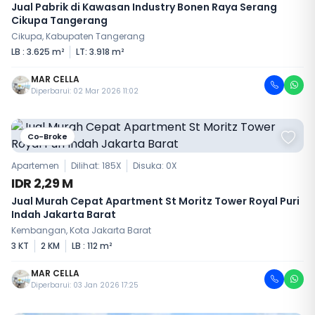
Jual Pabrik di Kawasan Industry Bonen Raya Serang
Cikupa Tangerang
Cikupa, Kabupaten Tangerang
LB : 3.625 m²
LT: 3.918 m²
MAR CELLA
Diperbarui: 02 Mar 2026 11:02
Co-Broke
Apartemen
Dilihat: 185X
Disuka:
0
X
IDR 2,29 M
Jual Murah Cepat Apartment St Moritz Tower Royal Puri
Indah Jakarta Barat
Kembangan, Kota Jakarta Barat
3 KT
2 KM
LB : 112 m²
MAR CELLA
Diperbarui: 03 Jan 2026 17:25