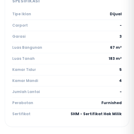
SPESIFIKASI
Tipe Iklan
Dijual
Carport
-
Garasi
3
Luas Bangunan
67 m²
Luas Tanah
183 m²
Kamar Tidur
5
Kamar Mandi
4
Jumlah Lantai
-
Perabotan
Furnished
Sertifikat
SHM - Sertifikat Hak Milik