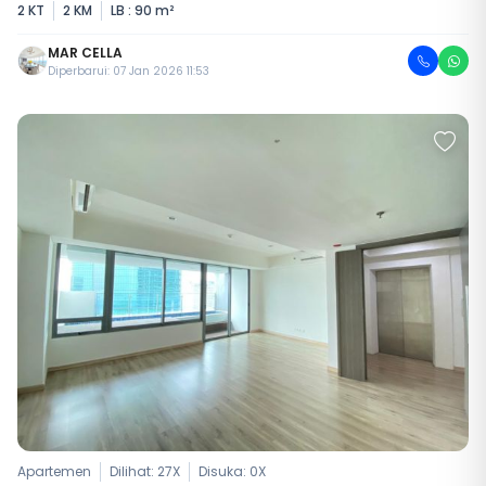
2 KT
2 KM
LB : 90 m²
MAR CELLA
Diperbarui: 07 Jan 2026 11:53
Apartemen
Dilihat: 27X
Disuka:
0
X