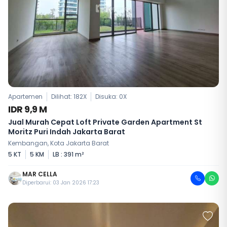
Apartemen
Dilihat: 182X
Disuka:
0
X
IDR 9,9 M
Jual Murah Cepat Loft Private Garden Apartment St
Moritz Puri Indah Jakarta Barat
Kembangan, Kota Jakarta Barat
5 KT
5 KM
LB : 391 m²
MAR CELLA
Diperbarui: 03 Jan 2026 17:23