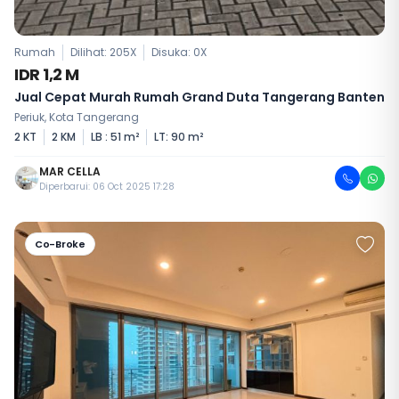
Rumah
Dilihat: 205X
Disuka:
0
X
IDR 1,2 M
Jual Cepat Murah Rumah Grand Duta Tangerang Banten
Periuk, Kota Tangerang
2 KT
2 KM
LB : 51 m²
LT: 90 m²
MAR CELLA
Diperbarui: 06 Oct 2025 17:28
Co-Broke