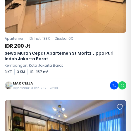
Apartemen
Dilihat: 133X
Disuka:
0
X
IDR 200 Jt
Sewa Murah Cepat Apartemen St Moritz Lippo Puri
Indah Jakarta Barat
Kembangan, Kota Jakarta Barat
3 KT
3 KM
LB : 157 m²
MAR CELLA
Diperbarui: 13 Dec 2025 23:08