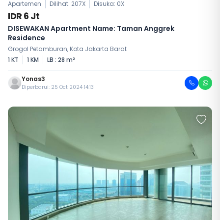
Apartemen
Dilihat: 207X
Disuka:
0
X
IDR 6 Jt
DISEWAKAN Apartment Name: Taman Anggrek
Residence
Grogol Petamburan, Kota Jakarta Barat
1 KT
1 KM
LB : 28 m²
Yonas3
Diperbarui: 25 Oct 2024 14:13