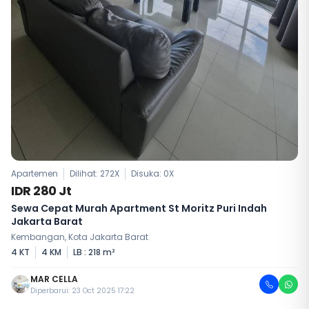
Apartemen
Dilihat: 272X
Disuka:
0
X
IDR 280 Jt
Sewa Cepat Murah Apartment St Moritz Puri Indah
Jakarta Barat
Kembangan, Kota Jakarta Barat
4 KT
4 KM
LB : 218 m²
MAR CELLA
Diperbarui: 23 Oct 2025 17:22