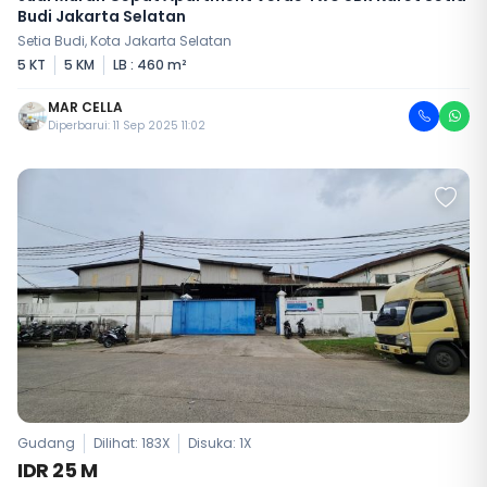
Budi Jakarta Selatan
Setia Budi, Kota Jakarta Selatan
5 KT
5 KM
LB : 460 m²
MAR CELLA
Diperbarui: 11 Sep 2025 11:02
Gudang
Dilihat: 183X
Disuka:
1
X
IDR 25 M