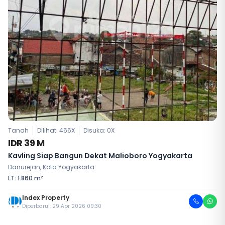
Tanah
Dilihat: 466X
Disuka:
0
X
IDR 39 M
Kavling Siap Bangun Dekat Malioboro Yogyakarta
Danurejan, Kota Yogyakarta
LT: 1.860 m²
Index Property
Diperbarui: 29 Apr 2026 09:30