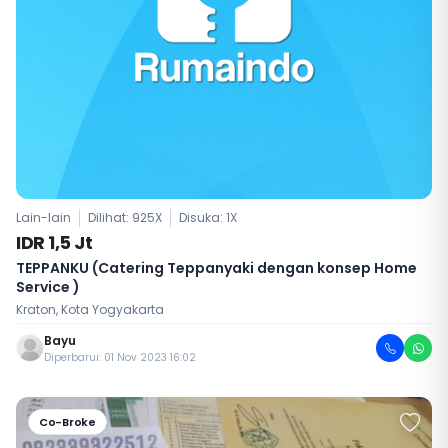
Lain-lain
Dilihat: 925X
Disuka:
1
X
IDR 1,5 Jt
TEPPANKU (Catering Teppanyaki dengan konsep Home
Service )
Kraton, Kota Yogyakarta
Bayu
Diperbarui: 01 Nov 2023 16:02
Co-Broke