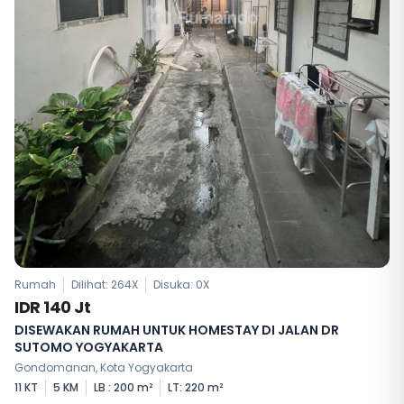
Rumah
Dilihat: 264X
Disuka:
0
X
IDR 140 Jt
DISEWAKAN RUMAH UNTUK HOMESTAY DI JALAN DR
SUTOMO YOGYAKARTA
Gondomanan, Kota Yogyakarta
11 KT
5 KM
LB : 200 m²
LT: 220 m²