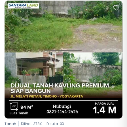
Tanah
Dilihat: 378X
Disuka:
0
X