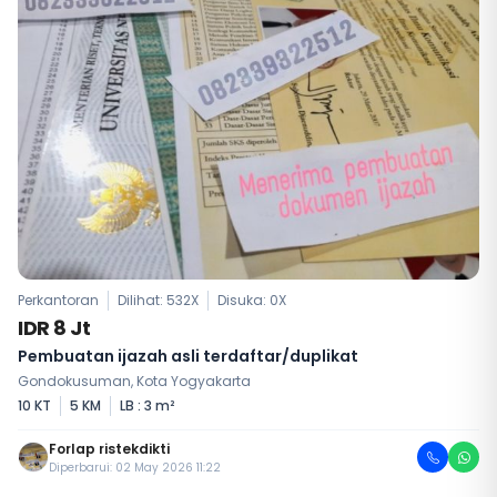
Perkantoran
Dilihat: 532X
Disuka:
0
X
IDR 8 Jt
Pembuatan ijazah asli terdaftar/duplikat
Gondokusuman, Kota Yogyakarta
10 KT
5 KM
LB : 3 m²
Forlap ristekdikti
Diperbarui: 02 May 2026 11:22