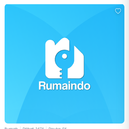
Rumah
Dilihat: 247X
Disuka:
0
X