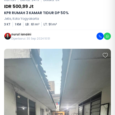
IDR 500,99 Jt
KPR RUMAH 3 KAMAR TIDUR DP 50%
Jetis, Kota Yogyakarta
3 KT
1 KM
LB : 61 m²
LT: 91 m²
nurul isnaini
Diperbarui: 30 Sep 2024 10:51