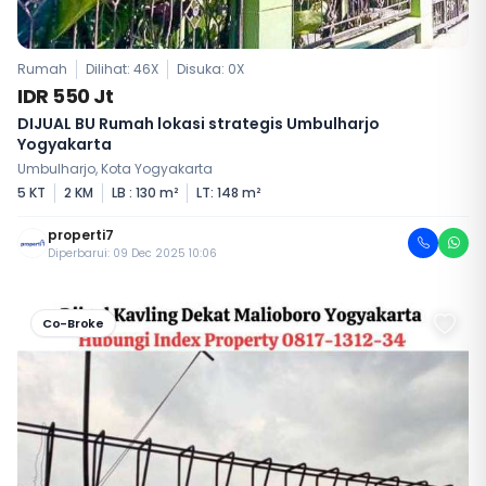
Rumah
Dilihat: 46X
Disuka:
0
X
IDR 550 Jt
DIJUAL BU Rumah lokasi strategis Umbulharjo
Yogyakarta
Umbulharjo, Kota Yogyakarta
5 KT
2 KM
LB : 130 m²
LT: 148 m²
properti7
Diperbarui: 09 Dec 2025 10:06
Co-Broke