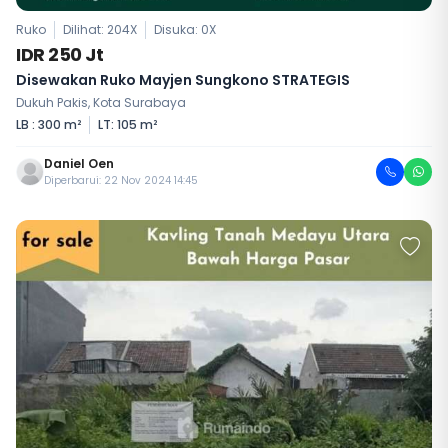
Ruko
Dilihat: 204X
Disuka:
0
X
IDR 250 Jt
Disewakan Ruko Mayjen Sungkono STRATEGIS
Dukuh Pakis, Kota Surabaya
LB : 300 m²
LT: 105 m²
Daniel Oen
Diperbarui: 22 Nov 2024 14:45