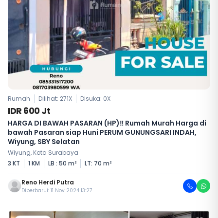
Rumah
Dilihat: 271X
Disuka:
0
X
IDR 600 Jt
HARGA DI BAWAH PASARAN (HP)‼️ Rumah Murah Harga di
bawah Pasaran siap Huni PERUM GUNUNGSARI INDAH,
Wiyung, SBY Selatan
Wiyung, Kota Surabaya
3 KT
1 KM
LB : 50 m²
LT: 70 m²
Reno Herdi Putra
Diperbarui: 11 Nov 2024 13:27