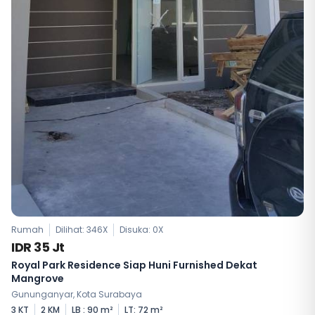
Rumah
Dilihat: 346X
Disuka:
0
X
IDR 35 Jt
Royal Park Residence Siap Huni Furnished Dekat
Mangrove
Gununganyar, Kota Surabaya
3 KT
2 KM
LB : 90 m²
LT: 72 m²