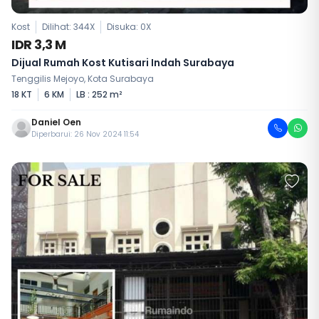
Kost
Dilihat: 344X
Disuka:
0
X
IDR 3,3 M
Dijual Rumah Kost Kutisari Indah Surabaya
Tenggilis Mejoyo, Kota Surabaya
18 KT
6 KM
LB : 252 m²
Daniel Oen
Diperbarui: 26 Nov 2024 11:54