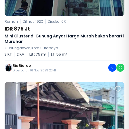
Rumah
Dilihat: 192X
Disuka:
0
X
IDR 875 Jt
Mini Cluster di Gunung Anyar Harga Murah bukan berarti
Murahan
Gununganyar, Kota Surabaya
3 KT
2 KM
LB : 75 m²
LT: 55 m²
Ris Riardo
Diperbarui: 01 Nov 2023 23:41