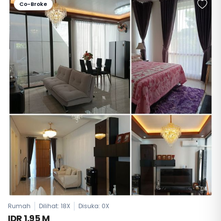
Co-Broke
Rumah
Dilihat: 18X
Disuka:
0
X
IDR 1,95 M