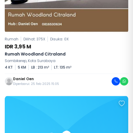
Rumah
Dilihat: 375X
Disuka:
0
X
IDR 3,95 M
Rumah Woodland Citraland
Sambikerep, Kota Surabaya
4 KT
5 KM
LB : 213 m²
LT: 135 m²
Daniel Oen
Diperbarui: 25 Feb 2025 15:05