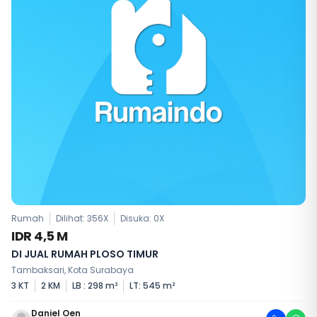
Rumah
Dilihat: 356X
Disuka:
0
X
IDR 4,5 M
DI JUAL RUMAH PLOSO TIMUR
Tambaksari, Kota Surabaya
3 KT
2 KM
LB : 298 m²
LT: 545 m²
Daniel Oen