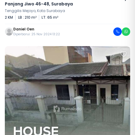
Panjang Jiwo 46-48, Surabaya
Tenggilis Mejoyo, Kota Surabaya
2 KM
LB : 210 m²
LT: 65 m²
Daniel Oen
Diperbarui: 25 Nov 2024 13:22