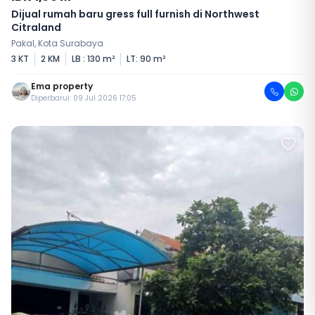
Dijual rumah baru gress full furnish di Northwest
Citraland
Pakal, Kota Surabaya
3 KT
2 KM
LB : 130 m²
LT: 90 m²
Ema property
Diperbarui: 09 Jul 2026 17:05