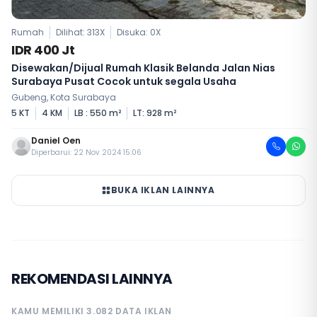
Rumah
Dilihat: 313X
Disuka:
0
X
IDR 400 Jt
Disewakan/Dijual Rumah Klasik Belanda Jalan Nias
Surabaya Pusat Cocok untuk segala Usaha
Gubeng, Kota Surabaya
5 KT
4 KM
LB : 550 m²
LT: 928 m²
Daniel Oen
Diperbarui: 22 Nov 2024 15:06
BUKA IKLAN LAINNYA
REKOMENDASI LAINNYA
KAMU MEMILIKI 3.082 DATA IKLAN