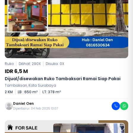
Ruko
Dilihat: 290X
Disuka:
0
X
IDR 6,5 M
Dijual/disewakan Ruko Tambaksari Ramai Siap Pakai
Tambaksari, Kota Surabaya
2 KM
LB : 650 m²
LT: 378 m²
Daniel Oen
Diperbarui: 04 Feb 2025 13:07