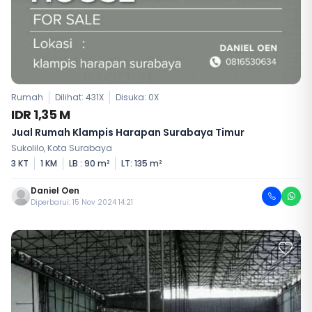
Rumah
Dilihat: 431X
Disuka:
0
X
IDR 1,35 M
Jual Rumah Klampis Harapan Surabaya Timur
Sukolilo, Kota Surabaya
3 KT
1 KM
LB : 90 m²
LT: 135 m²
Daniel Oen
Diperbarui: 15 Nov 2024 14:21