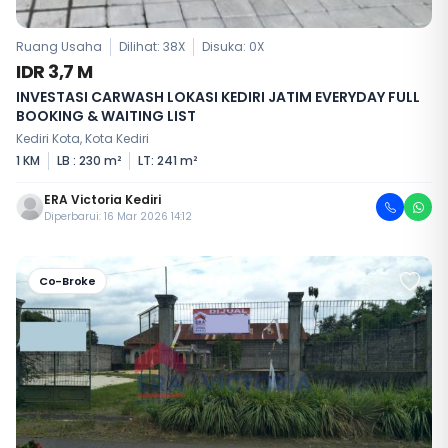
Ruang Usaha
Dilihat: 38X
Disuka:
0
X
IDR 3,7 M
INVESTASI CARWASH LOKASI KEDIRI JATIM EVERYDAY FULL
BOOKING & WAITING LIST
Kediri Kota, Kota Kediri
1 KM
LB : 230 m²
LT: 241 m²
ERA Victoria Kediri
Diperbarui: 16 Mar 2026 14:12
Co-Broke