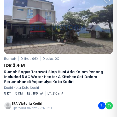
Rumah
Dilihat: 96X
Disuka:
0
X
IDR 2,4 M
Rumah Bagus Terawat Siap Huni Ada Kolam Renang
Included 6 AC Water Heater & Kitchen Set Dalam
Perumahan di Rejomulyo Kota Kediri
Kediri Kota, Kota Kediri
5 KT
5 KM
LB : 186 m²
LT: 210 m²
ERA Victoria Kediri
Diperbarui: 05 Nov 2025 16:34