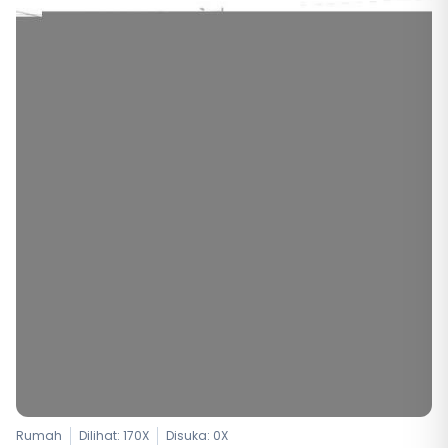
Rumah
Dilihat: 170X
Disuka:
0
X