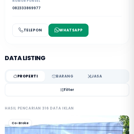
NOMOR PONSEL
082333869977
TELEPON
WHATSAPP
DATA LISTING
PROPERTI
BARANG
JASA
Filter
HASIL PENCARIAN 316 DATA IKLAN
Co-Broke