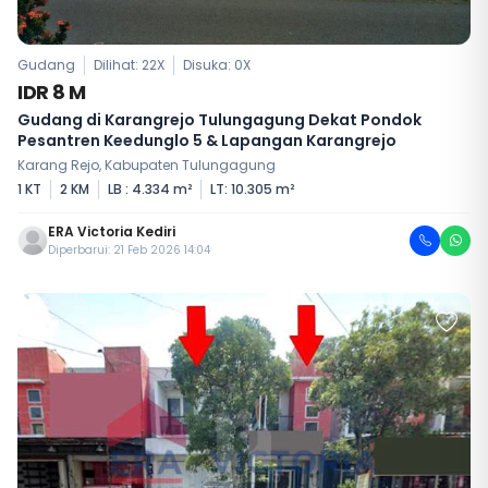
Gudang
Dilihat: 22X
Disuka:
0
X
IDR 8 M
Gudang di Karangrejo Tulungagung Dekat Pondok
Pesantren Keedunglo 5 & Lapangan Karangrejo
Karang Rejo, Kabupaten Tulungagung
1 KT
2 KM
LB : 4.334 m²
LT: 10.305 m²
ERA Victoria Kediri
Diperbarui: 21 Feb 2026 14:04