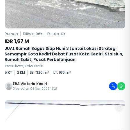
Rumah
Dilihat: 96X
Disuka:
0
X
IDR 1,67 M
JUAL Rumah Bagus Siap Huni 3 Lantai Lokasi Strategi
Semampir Kota Kediri Dekat Pusat Kota Kediri, Staisiun,
Rumah Sakit, Pusat Perbelanjaan
Kediri Kota, Kota Kediri
5 KT
2 KM
LB : 320 m²
LT: 160 m²
ERA Victoria Kediri
Diperbarui: 04 Nov 2025 16:21