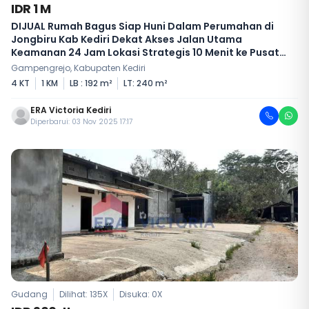
IDR 1 M
DIJUAL Rumah Bagus Siap Huni Dalam Perumahan di
Jongbiru Kab Kediri Dekat Akses Jalan Utama
Keamanan 24 Jam Lokasi Strategis 10 Menit ke Pusat
Kota Kediri
Gampengrejo, Kabupaten Kediri
4 KT
1 KM
LB : 192 m²
LT: 240 m²
ERA Victoria Kediri
Diperbarui: 03 Nov 2025 17:17
Gudang
Dilihat: 135X
Disuka:
0
X