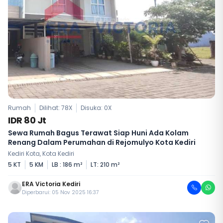
Rumah
Dilihat: 78X
Disuka:
0
X
IDR 80 Jt
Sewa Rumah Bagus Terawat Siap Huni Ada Kolam
Renang Dalam Perumahan di Rejomulyo Kota Kediri
Kediri Kota, Kota Kediri
5 KT
5 KM
LB : 186 m²
LT: 210 m²
ERA Victoria Kediri
Diperbarui: 05 Nov 2025 16:37