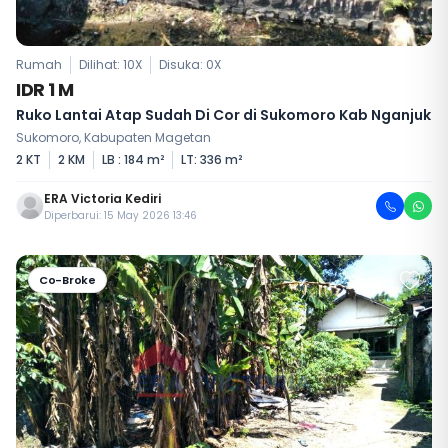
Rumah
Dilihat: 10X
Disuka:
0
X
IDR 1 M
Ruko Lantai Atap Sudah Di Cor di Sukomoro Kab Nganjuk
Sukomoro, Kabupaten Magetan
2 KT
2 KM
LB : 184 m²
LT: 336 m²
ERA Victoria Kediri
Diperbarui: 15 May 2026 13:46
Co-Broke