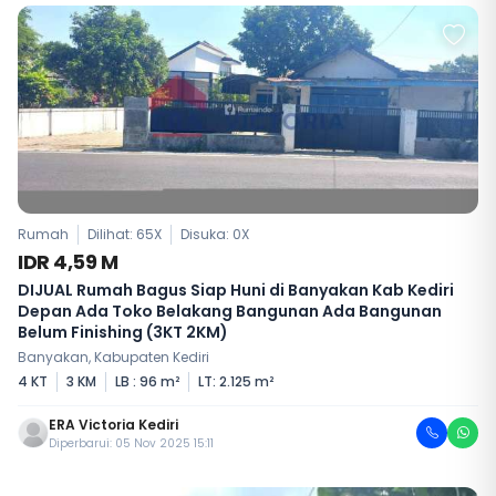
Rumah
Dilihat: 65X
Disuka:
0
X
IDR 4,59 M
DIJUAL Rumah Bagus Siap Huni di Banyakan Kab Kediri
Depan Ada Toko Belakang Bangunan Ada Bangunan
Belum Finishing (3KT 2KM)
Banyakan, Kabupaten Kediri
4 KT
3 KM
LB : 96 m²
LT: 2.125 m²
ERA Victoria Kediri
Diperbarui: 05 Nov 2025 15:11