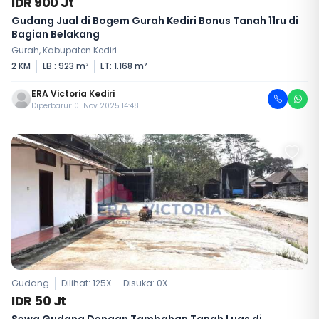
IDR 900 Jt
Gudang Jual di Bogem Gurah Kediri Bonus Tanah 11ru di
Bagian Belakang
Gurah, Kabupaten Kediri
2 KM
LB : 923 m²
LT: 1.168 m²
ERA Victoria Kediri
Diperbarui: 01 Nov 2025 14:48
Gudang
Dilihat: 125X
Disuka:
0
X
IDR 50 Jt
Sewa Gudang Dengan Tambahan Tanah Luas di