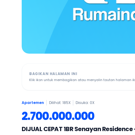
BAGIKAN HALAMAN INI
Klik ikon untuk membagikan atau menyalin tautan halaman ikl
Apartemen
Dilihat: 185X
Disuka:
0
X
2.700.000.000
DIJUAL CEPAT 1BR Senayan Residence -