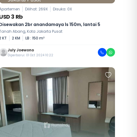
Apartemen
Dilihat: 269X
Disuka:
0
X
USD 3 Rb
Disewakan 2br anandamaya ls 150m, lantai 5
Tanah Abang, Kota Jakarta Pusat
2 KT
2 KM
LB : 150 m²
July Joewono
Diperbarui: 01 Oct 2024 10:22