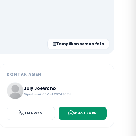
Tampilkan semua foto
KONTAK AGEN
July Joewono
Diperbarui: 03 Oct 2024 10:51
TELEPON
WHATSAPP