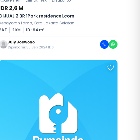
Apartemen
Dilihat: 114X
Disuka:
0
X
IDR 2,6 M
DIJUAL 2 BR 1Park residencel.com
Kebayoran Lama, Kota Jakarta Selatan
2 KT
2 KM
LB : 94 m²
July Joewono
Diperbarui: 30 Sep 2024 11:16