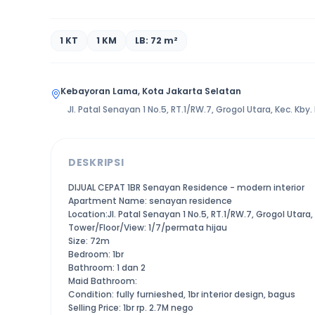
1 KT
1 KM
LB: 72 m²
Kebayoran Lama, Kota Jakarta Selatan
Jl. Patal Senayan 1 No.5, RT.1/RW.7, Grogol Utara, Kec. Kby
DESKRIPSI
DIJUAL CEPAT 1BR Senayan Residence - modern interior
Apartment Name: senayan residence
Location:Jl. Patal Senayan 1 No.5, RT.1/RW.7, Grogol Utara
Tower/Floor/View: 1/7/permata hijau
Size: 72m
Bedroom: 1br
Bathroom: 1 dan 2
Maid Bathroom:
Condition: fully furnieshed, 1br interior design, bagus
Selling Price: 1br rp. 2.7M nego