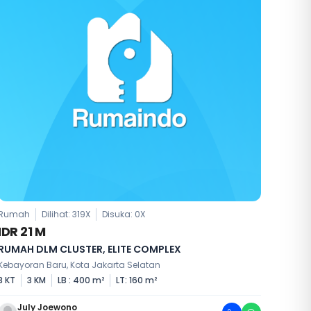
Rumah
Dilihat: 319X
Disuka:
0
X
IDR 21 M
RUMAH DLM CLUSTER, ELITE COMPLEX
Kebayoran Baru, Kota Jakarta Selatan
3 KT
3 KM
LB : 400 m²
LT: 160 m²
July Joewono