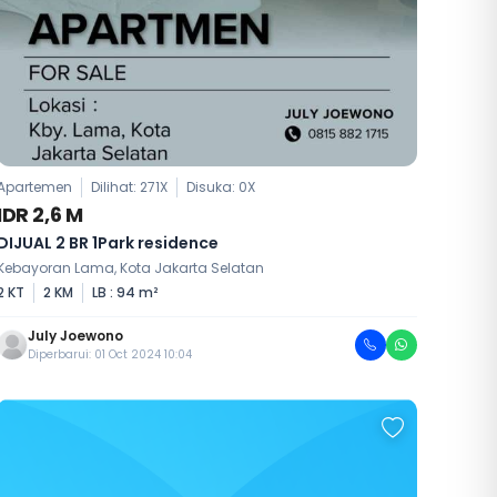
Apartemen
Dilihat: 271X
Disuka:
0
X
IDR 2,6 M
DIJUAL 2 BR 1Park residence
Kebayoran Lama, Kota Jakarta Selatan
2 KT
2 KM
LB : 94 m²
July Joewono
Diperbarui: 01 Oct 2024 10:04