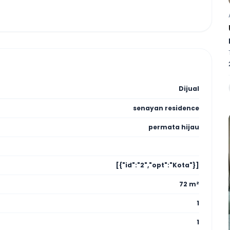
Dijual
senayan residence
permata hijau
[{"id":"2","opt":"Kota"}]
72 m²
1
1